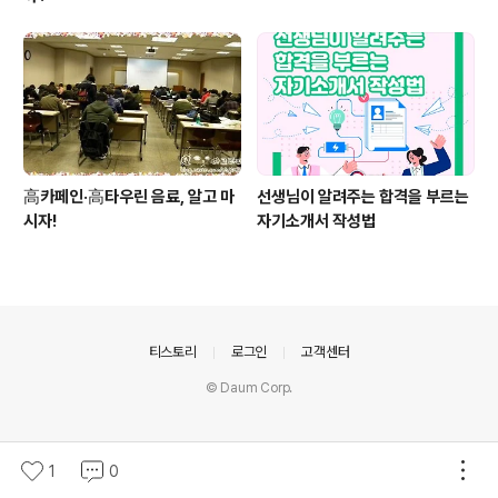
高카페인·高타우린 음료, 알고 마
선생님이 알려주는 합격을 부르는
시자!
자기소개서 작성법
의안내
티스토리
로그인
고객센터
© Daum Corp.
1
0