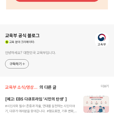
로그 정보
교육부 공식 블로그
(새창열림)
교육
분야 크리에이터
안녕하세요? 대한민국 교육부입니다.
구독하기
더보기
교육부 소식/영상·카드뉴스·인포그래픽
의 다른 글
[예고: EBS 다큐프라임 '시민의 탄생' ]
글 내용
#시민사회 필수! 존중과 자율, 연대를 실천하는 시민이야
기, 다큐가 여러분을 찾아갑니다. ​ #혐오표현, 기후 변화,