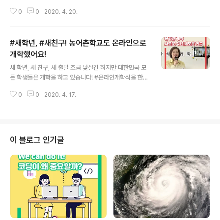
배제와 환대, 도시 민주주의, #디지털민주주의 - 5가지 키
0
0
2020. 4. 20.
워드를 다룬 EBS 다큐프라임 5부작 . 많은 관심 부탁드립
니다! ​ ​ - 방영: #EBS 1TV 밤 9:50～10:40(각50분) ​ ​ ​ E
BS 다큐프라임 바로 가기 : https://bit.ly/3bnz7zE 다큐
#새학년, #새친구! 농어촌학교도 온라인으로
프라임 (다큐 프라임) 인문,문화,과학,자연,건강,육아 등에
관한 EBS 명품 다큐멘터리. 생활과 밀접한 실용적인 다큐,
개학했어요!
글 내용
새로운 시각을 가진 신선한 다큐, 이야기가 있는 재미있는
새 학년, 새 친구, 새 출발 조금 낯설긴 하지만 대한민국 모
다큐를 표방하며 08년부... home.ebs.co.kr
든 학생들은 개학을 하고 있습니다! #온라인개학식을 한#
농어촌학교를 방문해 학생들을 함께 만나보았는데요, 모든
0
0
2020. 4. 17.
학생이 걱정없이#원격수업에 참여할 수 있도록 최선을 다
하겠습니다! 영상 보기 : https://youtu.be/crT4Mv0Sp
3Q
이 블로그 인기글