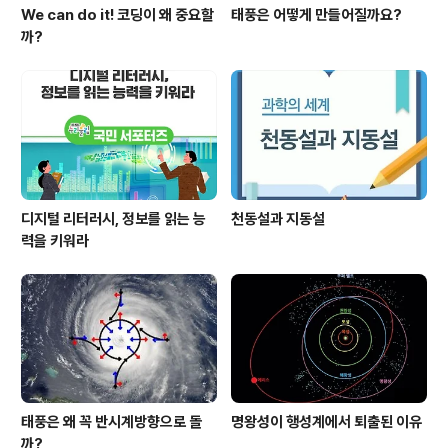
We can do it! 코딩이 왜 중요할
태풍은 어떻게 만들어질까요?
까?
디지털 리터러시, 정보를 읽는 능
천동설과 지동설
력을 키워라
태풍은 왜 꼭 반시계방향으로 돌
명왕성이 행성계에서 퇴출된 이유
까?