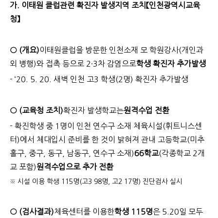
가. 이태원 클럽관련 확진자 발생지역 조치【인천광역시교육
청】
○ (개요)
이태원클럽을 방문한 인천소재 모 학원강사
(개인과
외 병행)
와 접촉 등으로 2·3차 감염으로
학생 확진자 추가발생
- ‘20. 5. 20. 새벽 인천 고3 학생(2명) 확진자 추가발생
○ (교육청 조치)
확진자 발생학교는
원격수업 전환
- 확진학생 중 1명이 인천 연수구 소재 체육시설(휘트니스센
터)에서 체대입시 준비를 한 것이 밝혀져 관내 고등학교
(미추
홀구, 중구, 동구, 남동구, 연수구 소재)
66학교
(각종학교 2개
교 포함)
원격수업으로 추가 전환
※ 시설 이용 학생 115명(고3 98명, 고2 17명) 진단검사 실시
○ (검사결과)
체육센터를 이용한
학생 115명
은 5.20일 모두