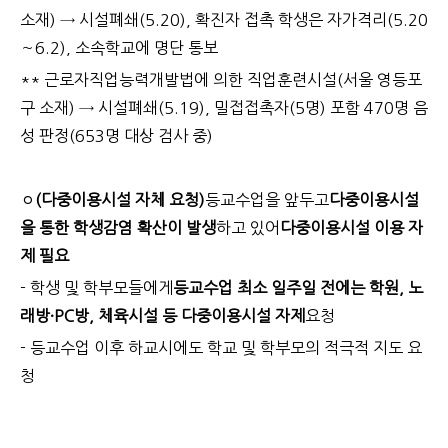
소재) → 시설폐쇄(5.20), 확진자 접촉 학생은 자가격리(5.20
～6.2), 소속학교에 명단 통보
** 근로자직업능력개발법에 의한 직업훈련시설(서울 영등포
구 소재) → 시설폐쇄(5.19), 밀접접촉자(5명) 포함 470명 음
성 판정(653명 대상 검사 중)
ㅇ
(다중이용시설 자체 요청)
등교수업을 앞두고
다중이용시설
을 통한 학생감염 확산이 발생
하고 있어
다중이용시설 이용 자
제 필요
- 학생 및 학부모들에게
등교수업 최소 일주일 전에는 학원, 노
래방·PC방, 체육시설 등 다중이용시설 자제
요청
- 등교수업 이후 하교시에도 학교 및 학부모의 적극적 지도 요
청