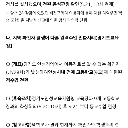
검사를 실시했으며,
전원 음성판정 확인
(5.21, 13시 현재)
※ 당초 2차감염이 있었던 비젼프라자 이용자에 등에 대한 지역주민(학
생 포함) 은 자발적 신고에 의한 검사 지속적 진행
나. 지역 확진자 발생에 따른 원격수업 전환사례
【경기도교육
청】
○ (개요)
경기도 안성지역에서 이동경로를 알 수 없는 확진자
(남/28세)가 발생하여
안성시내 전체 고등학교
(9교)에 대한
원
격수업 전환
○ (후속조치)
경기도안성교육지원청 교육장과 9개 고등학교
장과의 화상회의(5.20.10시) 후 5.21.부터 등교수업 결정
○ (참고사항)
역학조사 결과 현재까지 확진자와 학생과의 접