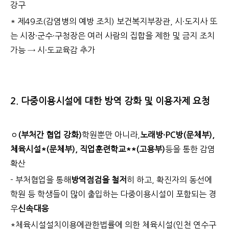
강구
* 제49조(감염병의 예방 조치) 보건복지부장관, 시·도지사 또
는 시장·군수·구청장은 여러 사람의 집합을 제한 및 금지 조치
가능 → 시·도교육감 추가
2. 다중이용시설에 대한 방역 강화 및 이용자제 요청
ㅇ
(부처간 협업 강화)
학원뿐만 아니라,
노래방·PC방
(문체부)
,
체육시설*
(문체부)
, 직업훈련학교**
(고용부)
등을 통한 감염
확산
- 부처협업을 통해
방역점검을 철저
히 하고, 확진자의 동선에
학원 등 학생들이 많이 출입하는 다중이용시설이 포함되는 경
우
신속대응
*
체육시설설치이용에관한법률에 의한 체육시설(인천 연수구