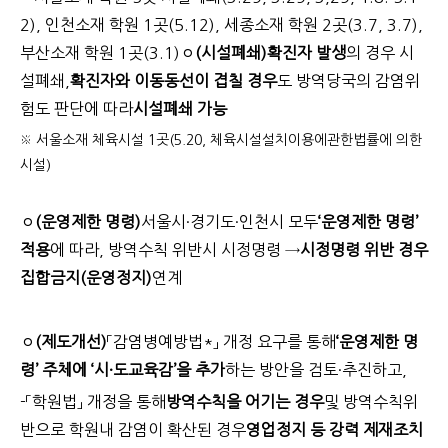
2), 인천소재 학원 1곳(5.12), 세종소재 학원 2곳(3.7, 3.7),
부산소재 학원 1곳(3.1)
ㅇ
(시설폐쇄)
확진자 발생
의 경우 시
설폐쇄,
확진자와 이동동선이 겹칠 경우
도 방역당국의 감염위
험도 판단에 따라
시설폐쇄 가능
※ 서울소재 체육시설 1곳(5.20, 체육시설설치이용에관한법률에 의한
시설)
ㅇ
(운영제한 명령)
서울시·경기도·인천시 모두
‘운영제한 명령’
적용
에 따라, 방역수칙 위반시 시정명령 →
시정명령 위반 경우
집합금지
(운영정지)
연계
ㅇ
(제도개선)
「감염병예방법*」 개정 요구를 통해
‘운영제한 명
령’ 주체에 ‘시·도교육감’을 추가
하는 방안을 검토·추진하고,
-「학원법」 개정을 통해
방역수칙을 어기는 경우
및 방역수칙위
반으로 학원내 감염이 확산된 경우
영업정지 등 강력 제재조치