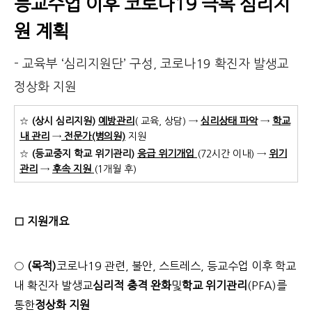
등교수업 이후 코로나19 극복 심리지
원 계획
- 교육부 ‘심리지원단’ 구성, 코로나19 확진자 발생교
정상화 지원
☆
(상시 심리지원)
예방관리
( 교육, 상담) →
심리상태 파악
→
학교
내 관리
→
전문가(병의원)
지원
☆
(등교중지 학교 위기관리)
응급 위기개입
(72시간 이내) →
위기
관리
→
후속 지원
(1개월 후)
□ 지원개요
○
(목적)
코로나19 관련, 불안, 스트레스, 등교수업 이후 학교
내 확진자 발생교
심리적 충격 완화
및
학교 위기관리
(PFA)를
통한
정상화 지원