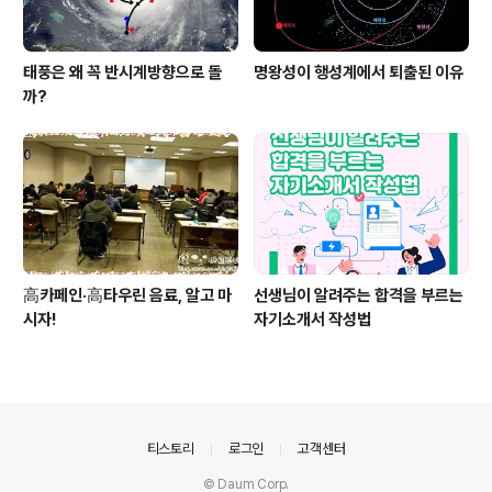
태풍은 왜 꼭 반시계방향으로 돌
명왕성이 행성계에서 퇴출된 이유
까?
高카페인·高타우린 음료, 알고 마
선생님이 알려주는 합격을 부르는
시자!
자기소개서 작성법
의안내
티스토리
로그인
고객센터
© Daum Corp.