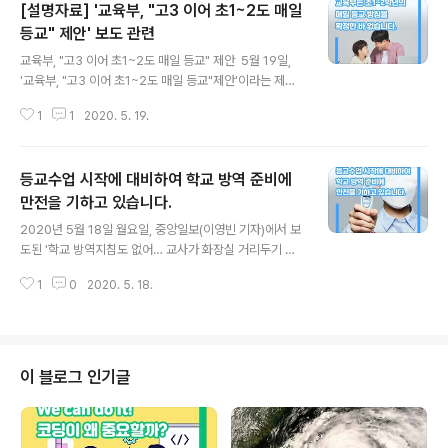
[설명자료] '교육부, "고3 이어 초1~2도 매일
등교" 제안' 보도 관련
글 내용
교육부, "고3 이어 초1~2도 매일 등교" 제안 ​ 5월 19일,
'교육부, "고3 이어 초1~2도 매일 등교"제안'이라는 제목
의 기사가 오마이뉴스 매체를 통해 보도됐습니다. ​ / 설명내
1
1
2020. 5. 19.
용 ​ 이에 대한 교육부의 설명은 다음과 같습니다. ​ 동 보도
의 '초등 1,2학년 매일 등교 제안'은 시도교육청이 학교밀
집도를 낮추기 위한 다양한 사례를 예시로 든 것입니다. ㅇ
등교수업 시작에 대비하여 학교 방역 준비에
교육부는 동 내용을 확정한 바 없습니다.
만전을 기하고 있습니다.
글 내용
2020년 5월 18일 월요일, 중앙일보(이영빈 기자)에서 보
도된 '학교 방역지침도 없어… 교사가 화장실 거리두기 감
독까지' 보도 내용에 대하여 알려드립니다. 동 보도에 대한
1
0
2020. 5. 18.
설명 교육부는 중앙사고수습본부‧중앙방역대책본부 및 식
품의약품안전처와 협의하여 코로나19 관련 각종 지침을
학교 상황에 맞게 구성한 「유초중등 및 특수학교 코로나19
감염예방 관리안내」지침(’20.3.24. 시행)을 마련하였으
며, 5.6.(수)부터 ‘생활 속 거리두기’로 전환됨에 따라 등교
이 블로그 인기글
수업을 위해 방역당국과 공동으로 해당 지침을 보완(’20.
5.7. 시행)하여 각 시도교육청을 통해 전국 학교에 제공하
였습니다. 지침 구성 ​• 코로나19 대응을 위한 학교 관리체