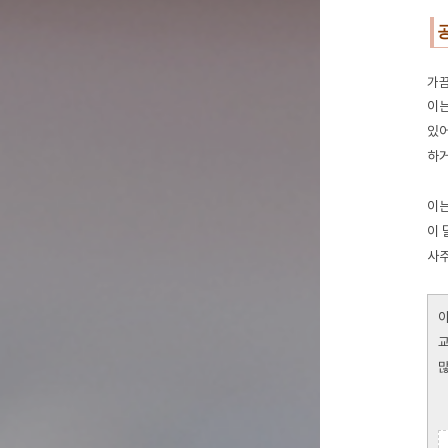
가끔
이는
있어
하거
이는
이 
사주
아
교
많