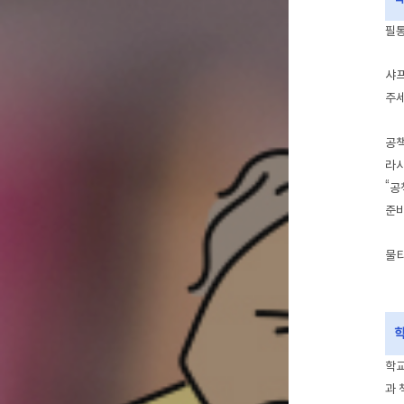
필통
샤프
주세
공책
라시
“공
준비
물티
학
학교
과 