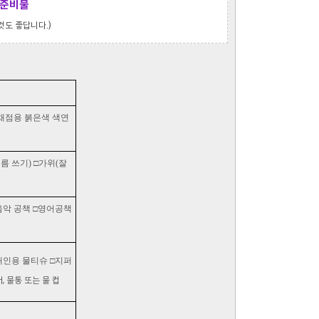
 준비물
것도 좋답니다.)
 □채점용 붉은색 색연
이름 쓰기) □가위(잘
□음악 공책 □영어공책
개인용 물티슈 □지퍼
, 물통 또는 물 컵