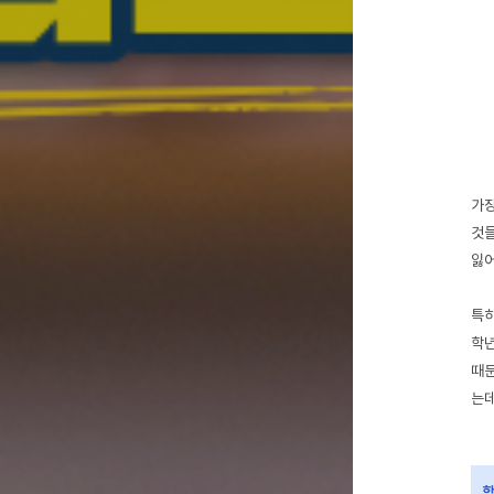
가장
것들
잃어
특히
학년
때문
는데
학