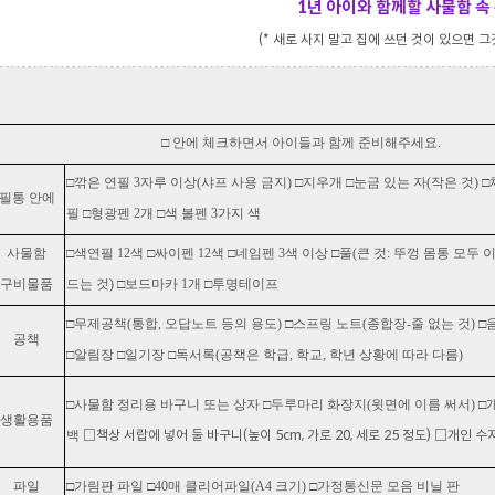
1년 아이와 함께할 사물함 속
(* 새로 사지 말고 집에 쓰던 것이 있으면 그
□ 안에 체크하면서 아이들과 함께 준비해주세요.
□깎은 연필 3자루 이상(샤프 사용 금지) □지우개 □눈금 있는 자(작은 것)
필통 안에
필 □형광펜 2개 □색 볼펜 3가지 색
사물함
□색연필 12색 □싸이펜 12색 □네임펜 3색 이상 □풀(큰 것: 뚜껑 몸통 모두 
구비물품
드는 것) □보드마카 1개 □투명테이프
□무제공책(통합, 오답노트 등의 용도) □스프링 노트(종합장-줄 없는 것) 
공책
□알림장 □일기장 □독서록(공책은 학급, 학교, 학년 상황에 따라 다름)
□사물함 정리용 바구니 또는 상자 □두루마리 화장지(윗면에 이름 써서) □
생활용품
□책상 서랍에 넣어 둘 바구니(높이 5cm, 가로 20, 세로 25 정도) □개인 수저
백
파일
□가림판 파일 □40매 클리어파일(A4 크기) □가정통신문 모음 비닐 판