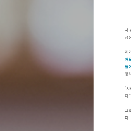
저 
정신
제가
쳐도
들이
정리
“시
다.
그렇
다.