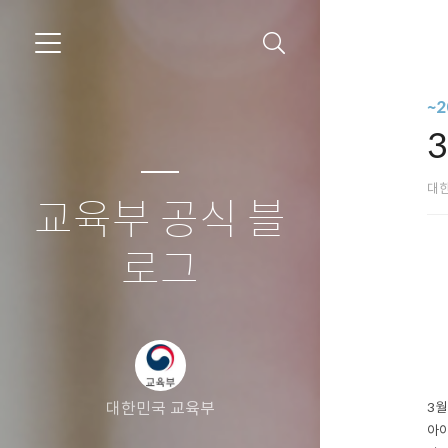
~
대
교육부 공식 블
로그
대한민국 교육부
3월
아이