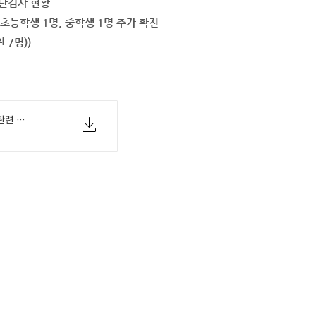
진단검사 현황
확진자 초등학생 1명, 중학생 1명 추가 확진
 7명))
[교육부 06-22(월) 참고자료] 등교수업 관련 현황 자료(6.22.).pdf