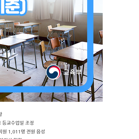
황
 49교 등교수업일 조정
직원 1,011명 전원 음성