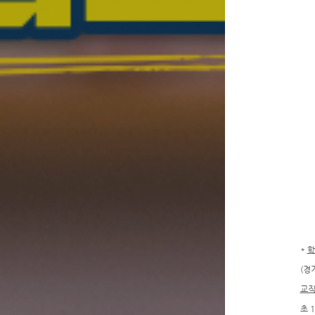
*
학
(경기
교
초 1