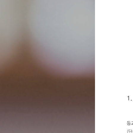
1
등
(단