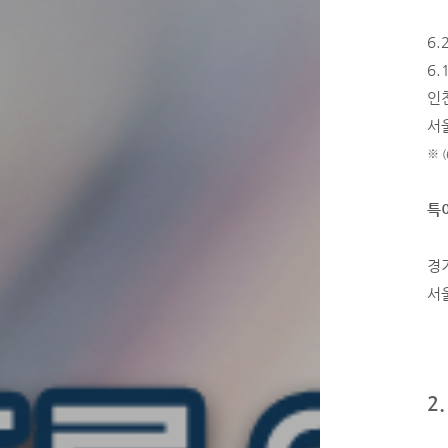
6.
6.
인천
서
※ 
특
경기
서울
2