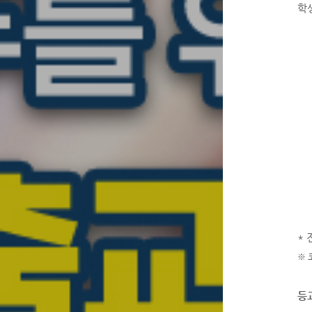
학생
*
※ 
등교