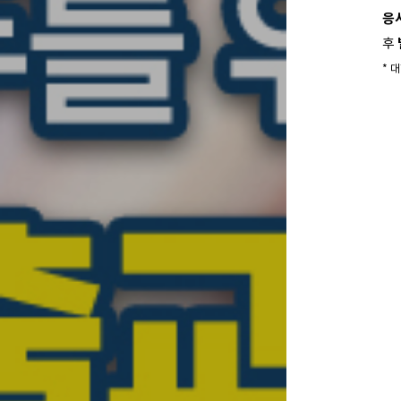
응
후
* 