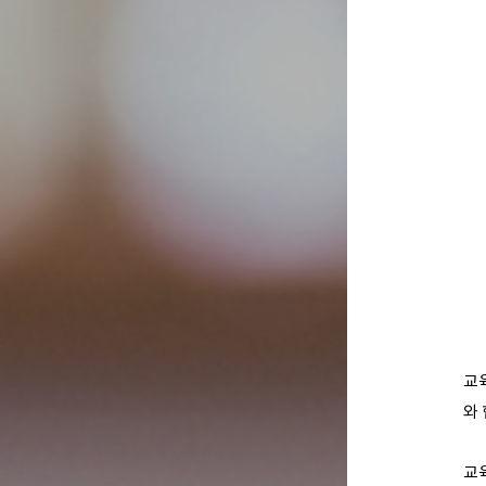
교
와
교