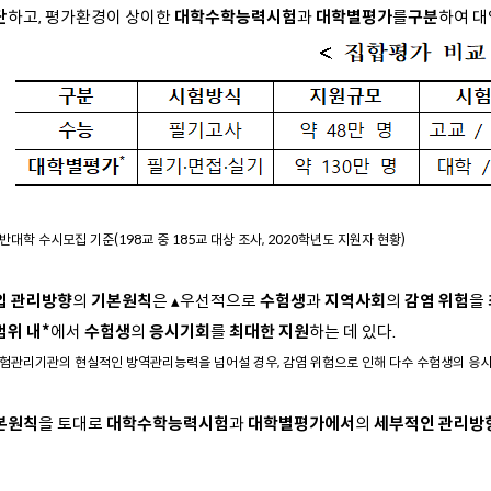
단
하고, 평가환경이 상이한
대학수학능력시험
과
대학별평가
를
구분
하여 대
일반대학 수시모집 기준(198교 중 185교 대상 조사, 2020학년도 지원자 현황)
입 관리방향
의
기본원칙
은 ▴우선적으로
수험생
과
지역사회
의
감염 위험
을
범위 내*
에서
수험생
의
응시기회
를
최대한 지원
하는 데 있다.
시험관리기관의 현실적인 방역관리능력을 넘어설 경우, 감염 위험으로 인해 다수 수험생의 응시
본원칙
을 토대로
대학수학능력시험
과
대학별평가에서
의
세부적인 관리방