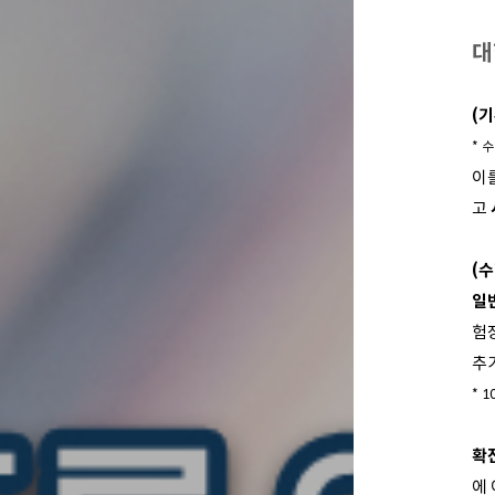
대
(
* 
이
고
(
일
험
추
* 
확
에