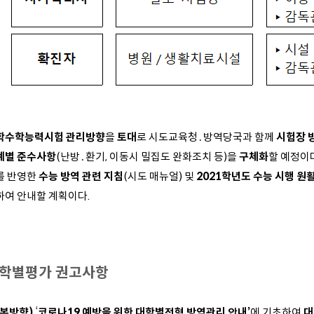
학수학능력시험 관리방향
을
토대
로 시도교육청․방역당국과 함께
시험장 
계별 준수사항
(난방․환기, 이동시 밀집도 완화조치 등)을
구체화
할 예정이
를 반영한
수능 방역 관련 지침
(시도 매뉴얼) 및
2021학년도 수능 시행 원
하여 안내할 계획이다.
학별평가 권고사항
기본방향)
‘
코로나19 예방을 위한 대학별전형 방역관리 안내’
에 기초하여
대