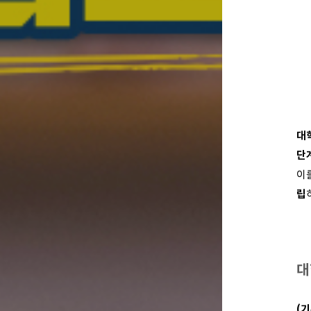
대
단
이
립
대
(