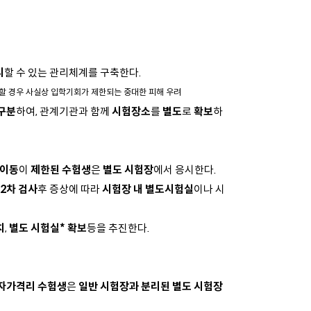
시
할 수 있는 관리체계를 구축한다.
할 경우 사실상 입학기회가 제한되는 중대한 피해 우려
구분
하여, 관계기관과 함께
시험장소
를
별도
로
확보
하
이동
이
제한된 수험생
은
별도 시험장
에서 응시한다.
2차 검사
후 증상에 따라
시험장 내 별도시험실
이나 시
치
,
별도 시험실* 확보
등을 추진한다.
자가격리 수험생
은
일반 시험장과 분리된 별도 시험장