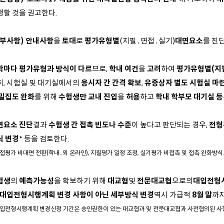
행할 것을 권고한다.
세부사항) 안내사항
을
토대
로
평가유형별
(지필․면접․실기)
대면요소
를 진
학마다 평가유형과 방식이 다르
므로,
학내 여건
을
고려
하여
평가유형별(지필
히, 시험실 및 대기실에서의
응시자 간 간격 확보
,
유증상자 별도 시험실 마련
 밀집도 완화
를 위해
수험생만 교내 진입
을
허용
하고
학내 학부모 대기실 등
면요소 진단
결과
수험생 간 접촉 빈도나 수준
이 높다고 판단되는 경우,
전형
식 변경
* 등을 검토한다.
면접평가 비대면 전환(학내․외 온라인), 지필평가 일정 조정, 실기평가 비접촉 및 접촉 완화방식
험생
의
예측가능성
을 확보하기 위해
대교협
및
전문대교협
으로의
대입전형
대입전형시행계획 변경 사항이 아닌 세부방식 변경
역시 가급적
8월 말
까
대입전형시행계획 변경신청 기간은 승인권한이 있는 대교협과 및 전문대교협과 사전협의된 사