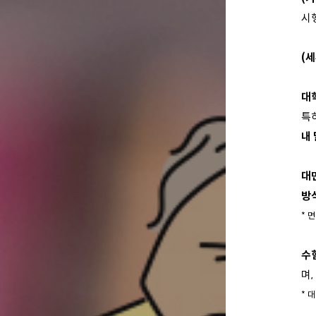
시
(
대
특
내
대
방
* 
수
며,
* 