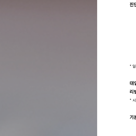
진
* 
대
리
* 
기