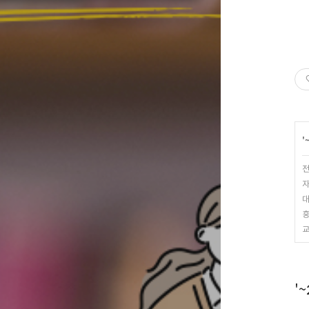
'
전
자
대
흥
교
'