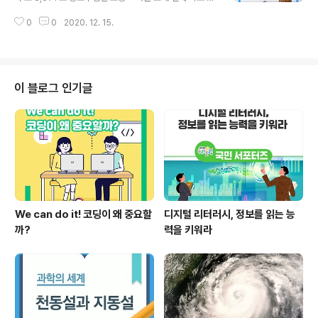
제공한다고 밝혔다. 그간 두 기관은 저소득층 학생들의 고
148교 원격수업 전환[유․초․특(12.15.～12.31.), 중․고등
교 학습 지원을 위해 2004년부터 한국교육방송공사(EB
0
0
2020. 12. 15.
학교(12.7.～12.28.)] 인천 소재 전체 학교 891교 원격수
S) 무상 교재 지원 사업을 추진해 오고 있다. 특히, 코로나1
업 전환(12.15.～미정, 도서벽지 등 일부학교 제외) 울산
9로 원격·등교 수업의 병..
소재 전체 학교 442교 원격수업 전환(12.14.～12.18.) 경
기 소재 전체 학교 4,630교 원격수업 전환(12.15.～12.3
1.) 충북 제천 소재 유․초등학교 57교 원격수업 전환(12.1
이 블로그 인기글
4.～12.18.) 충남 당진 소재 전체 학교 87교 원격수업 전
환(12.15.), 서산 소재 전체 학교 95교 원격수업 전환(12.1
5.～12.16.) ◈ 학생 미등교 사유 및..
We can do it! 코딩이 왜 중요할
디지털 리터러시, 정보를 읽는 능
까?
력을 키워라