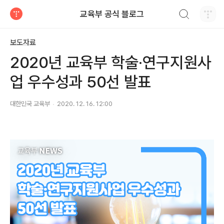
검색하기
교육부 공식 블로그
티스토리
보도자료
2020년 교육부 학술·연구지원사
업 우수성과 50선 발표
대한민국 교육부
2020. 12. 16. 12:00