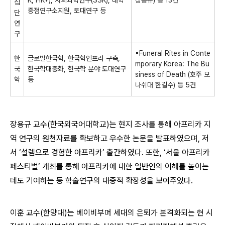
K, HK
+
),
사회과학연구
(SSK),
대학
장용규
)
등
13
건
집
중점연구소지원
,
토대연구 등
단
연
구
▪
Funeral Rites in Conte
한
글로벌한국학
,
한국학인프라 구축
,
mporary Korea: The Bu
국
한국학대중화
,
한국학 분야 토대연구
siness of Death (
호주 모
학
등
나쉬대 한길수
)
등
5
건
장용규 교수(한국외국어대학교)는 현지 조사를 통해 아프리카 지
역 연구의 원천자료를 확보하고 우수한 논문을 발표하였으며, 저
서 ‘설렘으로 경험한 아프리카’ 출간하였다. 또한, ‘서울 아프리카
페스티벌’ 개최를 통해 아프리카에 대한 일반인의 이해를 높이는
데도 기여하는 등 학술연구의 대중적 확장성을 보여주었다.
이훈 교수(한양대)는 베이비부머 세대의 은퇴가 본격화되는 현 시