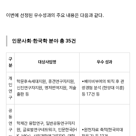
이번에 선정된 우수성과의 주요 내용은 다음과 같다.
인문사회·한국학 분야 총 35건
구
대상사업명
우수 성과
분
개
학문후속세대지원
,
중견연구자지원
,
▪
베이비부머의 퇴직 후 관
인
신진연구자지원
,
명저번역지원
,
저술
광경험 분석
(
한양대 이훈
)
연
출판 등
등
17
건 등
구
공
동
연
학제간 융합연구
,
일반공동연구자지
구
원
,
글로벌연구네트워크
,
인문한국
(H
▪
원천자료 축적
(
한국외대