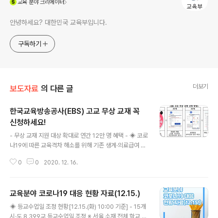
교육
분야 크리에이터
안녕하세요? 대한민국 교육부입니다.
구독하기
더보기
보도자료
의 다른 글
한국교육방송공사(EBS) 고교 무상 교재 꼭
신청하세요!
글 내용
- 무상 교재 지원 대상 확대로 연간 12만 명 혜택 - ◈ 코로
나19에 따른 교육격차 해소를 위해 기존 생계·의료급여 수
급자에서 교육급여 수급자까지 무상 교재 지원 대상자 확
0
0
2020. 12. 16.
대 ◈ 무상 교재신청 학생 대상 동기부여 및 자기주도적 학
습을 지원하는 ‘맞춤형 학습 관리 서비스’(듀냐학습관리 서
비스) 함께 제공 교육부(부총리 겸 교육부장관 유은혜)와
교육분야 코로나19 대응 현황 자료(12.15.)
한국교육방송공사(사장 김명중)는 2021학년도부터 한국
글 내용
교육방송공사(EBS) 무상 교재 지원 대상자를 교육급여 수
◈ 등교수업일 조정 현황[12.15.(화) 10:00 기준] - 15개
급자까지 확대하고 맞춤형 학습관리 지원을 위한 서비스를
시·도 8,399교 등교수업일 조정 ※ 서울 소재 전체 학교 2,