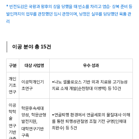
* 빈전도감은 국왕과 왕후의 상을 당했을 때 빈소를 차리고 염습· 상복 준비 등
발인까지의 업무를 관장했던 임시 관청이며, 낭청은 실무를 담당했던 육품 관
리
이공 분야 총 15건
구분
대상 사업명
우수 성과
개인
이공학개인기
▪
나노 셀룰로오스 기반 외과 치료용 고기능성
기초
초연구
치료 소재 개발
(
순천향대
이병택
)
등
10
건
연구
이공
학문후속세대
학학
양성
,
학문균형
▪
연골퇴행 환경에서 연골세포의 물질대사 이해
술
발전지원
,
를 통한 퇴행성관절염 조절 기전 규명
(
인제대
연구
최완수
)
등
5
건
대학연구기반
기반
구축
구축