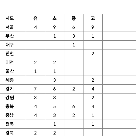
시도
유
초
중
고
서울
4
9
6
9
부산
1
3
1
대구
1
인천
2
대전
2
2
울산
1
1
세종
3
2
경기
7
6
2
4
강원
3
3
2
충북
4
5
6
4
충남
4
3
2
1
전북
1
1
경북
2
2