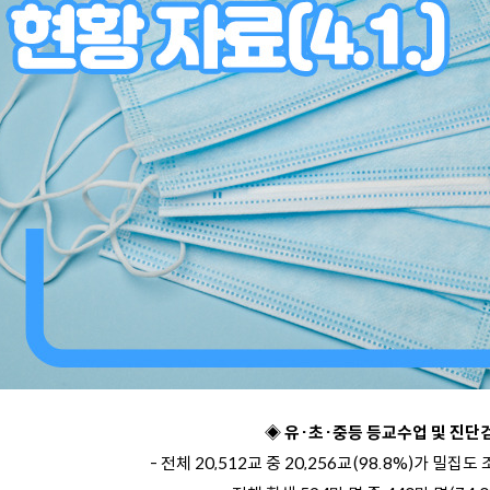
◈ 유·초·중등 등교수업 및 진단
- 전체 20,512교 중 20,256교(98.8%)가 밀