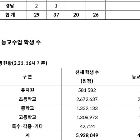
경남
2
1
합 계
29
37
20
26
등교수업 학생 수
 현황(3.31. 16시 기준)
전체 학생 수
구 분
등교
(잠정)
유치원
581,582
초등학교
2,672,637
2
중학교
1,332,133
고등학교
1,308,973
특수·각종·기타
42,724
계
5,938,049
4