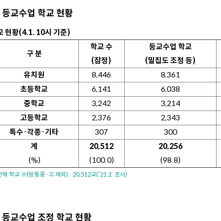
등교수업 학교 현황
 현황(4.1. 10시 기준)
학교 수
등교수업 학교
구 분
(잠정)
(밀집도 조정 등)
유치원
8,446
8,361
초등학교
6,141
6,038
중학교
3,242
3,214
고등학교
2,376
2,343
특수·각종·기타
307
300
계
20,512
20,256
(%)
(100.0)
(98.8)
체 학교 수(방통중·고 제외) : 20,512교(’21.2. 조사)
등교수업 조정 학교 현황