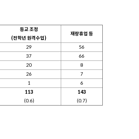
등교 조정
재량휴업 등
(전학년 원격수업)
29
56
37
66
20
8
26
7
1
6
113
143
(0.6)
(0.7)