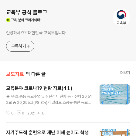
교육부 공식 블로그
(새창열림)
교육
분야 크리에이터
안녕하세요? 대한민국 교육부입니다.
구독하기
더보기
보도자료
의 다른 글
교육분야 코로나19 현황 자료(4.1.)
글 내용
◈ 유·초·중등 등교수업 및 진단검사 현황 등 - 전체 20,51
2교 중 20,256교(98.8%)가 밀집도 조정을 통한 등교수
업 실시 중 - 전체 학생 594만 명 중 440만 명(74.0%)
0
0
2021. 4. 1.
등교수업 실시 - 3.25.∼3.31.간 일 평균 학생 39.6명, 교
직원 7.4명 확진 ◈ 대학 코로나19 확진자 발생 보고 현황
- 3.25.∼3.31.간 일 평균 학생 20.4명, 교직원 1.1명 확진
자기주도적 훈련으로 재난 이해 높이고 학생
1. 유·초·중등 등교수업 및 진단검사 현황 등 등교수업 학교