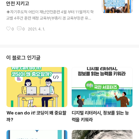
현황 학교 현황(4.1. 10시 기준) 구 분 학교 수 (잠정) 등교
안전 지키고
글 내용
수업 학교 (밀집도 조정 등) 등교 조정 (전학년 원격수업)
◈자기주도적 어린이 재난안전훈련 4월 부터 11월까지 학
재량휴업 등 유치원 8,446 8,361 29 56 초등학교 6,14
교별 4주간 훈련 예정 교육부(부총리 겸 교육부장관 유은
1 6,038 37 66 중학교 3,242 3,21..
혜)와 행정안전부(장관 전해철)는 초등·특수학교를 대상으
0
0
2021. 4. 1.
로 2021년「어린이 재난안전훈련」을 추진한다. 교육부와
행안부는 학생 스스로 재난에 대비할 수 있는 역량을 기를
수 있도록 2016년부터 어린이 재난안전훈련을 공동으로
실시하고 있다. 특히 어린이 재난안전훈련의 경우, 교사와
학생이 스스로 훈련 기획부터 실행까지 직접 진행하게 되
이 블로그 인기글
며 관련 전문가가 진행을 돕는다. 참여 학교는 학교별로 훈
련 기간(4~11월) 중 4주 이내에서 재난안전훈련을 자율적
으로 운영할 수 있다. 1~2주 차에는 학교 주변 위험요소 알
아보기, 소방서 방문 역할 체험, 안전지도 그리기, 훈련시나
리오와 대피지도를 만든다. 3..
We can do it! 코딩이 왜 중요할
디지털 리터러시, 정보를 읽는 능
까?
력을 키워라