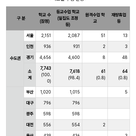
등교수업 학교
학교 수
원격수업 학
재량휴업
구 분
(밀집도 조정
(잠정)
교
등
등)
서울
2,151
2,087
51
13
인천
936
931
2
3
경기
4,656
4,600
8
48
수도권
7,743
소
7,618
61
64
(100.
계
(98.4)
(0.8)
(0.8)
0)
부산
1,020
1,015
5
대구
796
796
광주
598
598
대전
556
554
2
울산
439
436
3