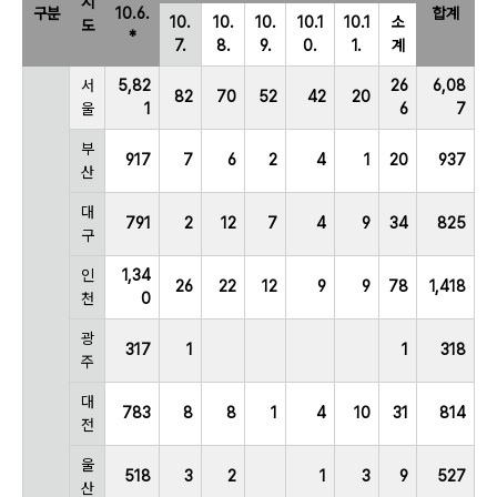
시
구분
10.6.
합계
10.
10.
10.
10.1
10.1
소
도
*
7.
8.
9.
0.
1.
계
서
5,82
26
6,08
82
70
52
42
20
울
1
6
7
부
917
7
6
2
4
1
20
937
산
대
791
2
12
7
4
9
34
825
구
인
1,34
26
22
12
9
9
78
1,418
천
0
광
317
1
1
318
주
대
783
8
8
1
4
10
31
814
전
울
518
3
2
1
3
9
527
산