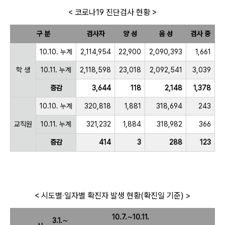
< 코로나19 진단검사 현황 >
구 분
검사자
양 성
음 성
검사 중
10.10. 누계
2,114,954
22,900
2,090,393
1,661
학 생
10.11. 누계
2,118,598
23,018
2,092,541
3,039
증감
3,644
118
2,148
1,378
10.10. 누계
320,818
1,881
318,694
243
교직원
10.11. 누계
321,232
1,884
318,982
366
증감
414
3
288
123
< 시도별‧일자별 확진자 발생 현황(확진일 기준) >
10.7.∼10.11.
3.1.∼