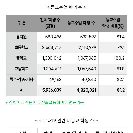
< 등교수업 학생 수 >
전체 학생 수
등교수업
구 분
등교수업 학생 수
(잠정)
학생 비율(%)
유치원
583,496
533,597
91.4
초등학교
2,668,717
2,110,979
79.1
중학교
1,330,042
1,067,065
80.2
고등학교
1,304,621
1,067,540
81.8
특수·각종·기타
49,163
40,840
83.1
계
5,936,039
4,820,021
81.2
※ 전체 학생 수는 학생 전출입 등에 따라 변동 가능
< 코로나19 관련 미등교 학생 수 >