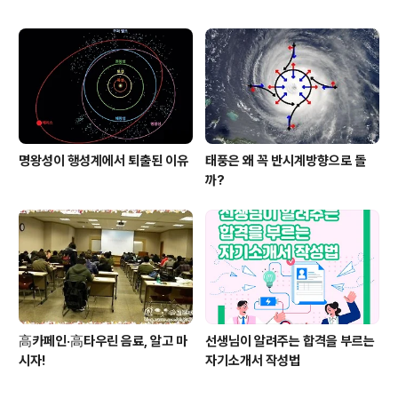
명왕성이 행성계에서 퇴출된 이유
태풍은 왜 꼭 반시계방향으로 돌
까?
高카페인·高타우린 음료, 알고 마
선생님이 알려주는 합격을 부르는
시자!
자기소개서 작성법