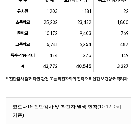
구 분
합 계
보건당국 격리*
등교 전 자가진단
유치원
1,203
1,181
22
초등학교
25,232
23,432
1,800
중학교
10,172
9,403
769
고등학교
6,741
6,254
487
특수·각종·기타
424
275
149
계
43,772
40,545
3,227
* 진단검사 결과 확진 판정 또는 확진자와의 접촉으로 인한 보건당국 격리자
코로나19 진단검사 및 확진자 발생 현황(10.12. 0시
기준)