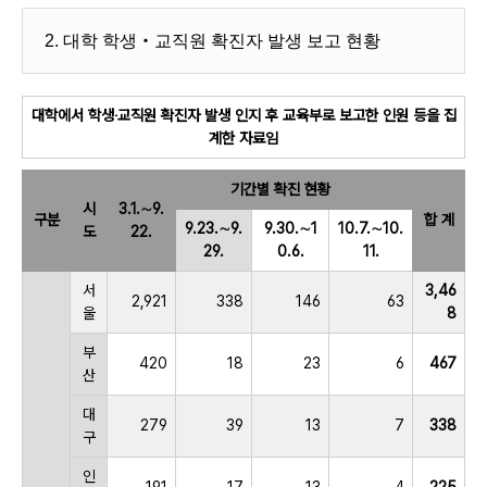
2. 대학 학생‧교직원 확진자 발생 보고 현황
대학에서 학생‧교직원 확진자 발생 인지 후 교육부로 보고한 인원 등을 집
계한 자료임
기간별 확진 현황
시
3.1.∼9.
구분
합 계
9.23.∼9.
9.30.∼1
10.7.∼10.
도
22.
29.
0.6.
11.
서
3,46
2,921
338
146
63
울
8
부
420
18
23
6
467
산
대
279
39
13
7
338
구
인
191
17
13
4
225