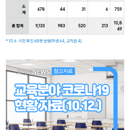
소
678
44
31
6
759
계
10,8
총 합계
9,133
983
520
213
49
* 10.6. 이전 확진 68명 반영(학생 64, 교직원 4)