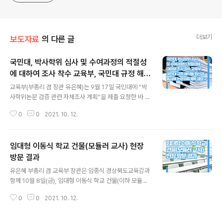
더보기
보도자료
의 다른 글
국민대, 박사학위 심사 및 수여과정의 적절성
에 대하여 조사 착수 교육부, 국민대 규정 해석
글 내용
을 회신과 동시에 논문검증계획 재요구
교육부(부총리 겸 장관 유은혜)는 9월 17일 국민대에 “박
사학위논문 검증 관련 자체조사 계획”을 제출 요청한 바 있
습니다. ◈ 귀 대학은 연구윤리 확보를 위한 지침의 개정
0
0
2021. 10. 12.
취지에 부합되지 않게 검증이 필요한 박사학위 논문에 대
해 검증시효 도과를 이유로 본조사 실시 불가를 결정한 바
있으며, 귀 대학의 학위수여 과정이 적정하게 이루어졌는
임대형 이동식 학교 건물(모듈러 교사) 현장
지에 대한 문제제기도 이루어지고 있음 이에 귀 대학의 ①
예비조사 결과에 대한 재검토와 ②박사학위 심사 및 수여
방문 결과
글 내용
과정의 적절성에 대한 자체조사를 요청하니 이에 대한 조
유은혜 부총리 겸 교육부 장관은 임종식 경상북도교육감과
치계획을 ‘21.10.8(금)까지 제출하여 주시기 바람 이에 따
함께 10월 8일(금), 임대형 이동식 학교 건물(이하 모듈러
라 국민대는 10월 8일 “학위논문 검증 관련 자체조사 계
교사)이 설치된 지산초등학교*(교장 한정숙, 경북 구미 소
획”을 제출하였으며, 동 사안에 대한 유권해석도 우리부에
0
0
2021. 10. 12.
재)를 방문하여 모듈러 교사를 직접 살펴보고, 학교 현장의
요청하였습니다. 국민대 자체조사 계..
의견을 청취하기 위한 간담회를 가졌다. 지산초등학교는
노후된 교사동의 집중환경개선사업 중 대체학습공간을 마