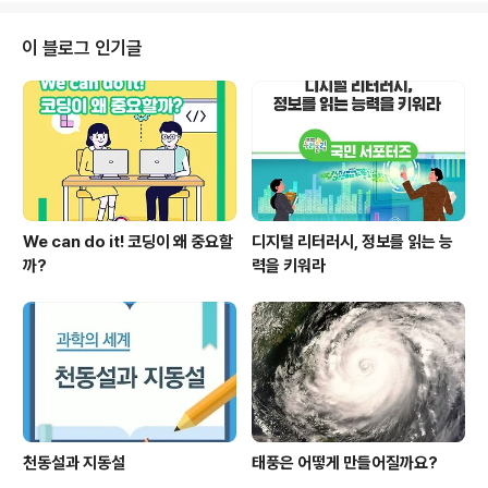
련(2021.6.~2022.1., 7개월)하기 위해 모듈러 교사를 도
입하였다. 설치된 모듈러 교사는 지상 3층, 높이 10.7m,
이 블로그 인기글
연면적 1,337㎡의 규모로 교실, 행정실 등 12실, 화장실
6실로 구성되었으며, 일반건물 수준의 내진, 소방, 환기, 단
열, 방음 등의 성능을 갖추고 있다. 모듈러 교사는 임시 학
습공간으로서 비교적 열악했던 예전의 컨테이너 대신 도입
하여 ..
We can do it! 코딩이 왜 중요할
디지털 리터러시, 정보를 읽는 능
까?
력을 키워라
천동설과 지동설
태풍은 어떻게 만들어질까요?