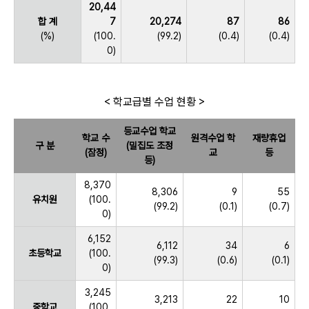
20,44
합 계
7
20,274
87
86
(%)
(100.
(99.2)
(0.4)
(0.4)
0)
< 학교급별 수업 현황 >
등교수업 학교
학교 수
원격수업 학
재량휴업
구 분
(밀집도 조정
(잠정)
교
등
등)
8,370
8,306
9
55
유치원
(100.
(99.2)
(0.1)
(0.7)
0)
6,152
6,112
34
6
초등학교
(100.
(99.3)
(0.6)
(0.1)
0)
3,245
3,213
22
10
중학교
(100.