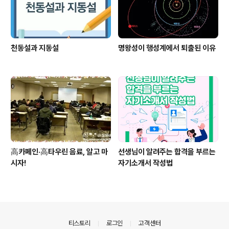
천동설과 지동설
명왕성이 행성계에서 퇴출된 이유
高카페인·高타우린 음료, 알고 마
선생님이 알려주는 합격을 부르는
시자!
자기소개서 작성법
의안내
티스토리
로그인
고객센터