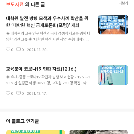
더보기
보도자료
의 다른 글
대학원 발전 방향 모색과 우수사례 확산을 위
한 ‘대학원 혁신 공개토론회(포럼)’ 개최
글 내용
◈ 대학원의 교육·연구 혁신과 국제 경쟁력 제고를 위해 다
양한 의견 교류 ◈ ‘대학원 혁신 지원 사업’ 수행 대학의 우
수성과 발표·공유 교육부(부총리 겸 교육부장관 유은혜)와
0
0
2021. 12. 20.
한국연구재단(이사장 이광복), 4단계 두뇌한국(BK)21 사
업 대학원 혁신 협의회(연세대학교 연구부총장 김우택)는
‘4단계 두뇌한국(BK)21 사업과 대학원 발전 방향’을 주제
교육분야 코로나19 현황 자료(12.16.)
로 ‘대학원 혁신 공개토론회(포럼)’를 12월 20일(월), 연세
글 내용
대학교(서울 서대문구 소재)에서 개최한다. 이번 공개토론
◈ 유·초·중등 코로나19 확진자 발생 보고 현황 - 12.9.∼1
회(포럼)는 우리나라 대학원의 교육·연구 혁신을 위한 발전
2.15.간 일평균 학생 869.0명, 교직원 72.1명 확진 · 학생
방향을 모색하고, ‘4단계 두뇌한국(BK)21* 대학원 혁신
최근 4주간 일평균 : 456.6명 → 563.6명 → 800.7명
지원 사업’을 수행하고 있는 대학의 우수성과를 발표·공유
0
0
2021. 12. 17.
→ 869.0명 ◈ 대학 코로나19 확진자 발생 보고 현황 - 1
하기 위해 마련되었다. * 2021년 예산 4,080억 원 : ① ..
2.9.∼12.15.간 일평균 학생 67.0명, 교직원 12.6명 확진 ·
학생 최근 4주간 일평균 : 52.7명 → 62.3명 → 78.1명
→ 67.0명 ◈ 소아청소년(12~17세) 백신 접종 현황 - 대
상자 2,768,836명 중 1차 접종 완료 1,549,120명(55.
이 블로그 인기글
9%), 기본(2차 접종) 완료 1,110,236명(40.1%) ◈ 소아
청소년(12~17세) 백신 1차 접종 현황(시도별) 1. 유·초·중