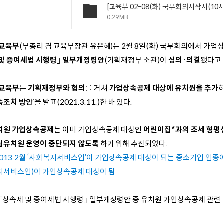
0.29MB
교육부
(
부총리 겸 교육부장관 유은혜
)
는
2
월
8
일
(
화
)
국무회의에서 가업상
 및 증여세법 시행령｣
일부개정령안
(
기획재정부 소관
)
이
심의
·
의결
됐다고
교육부
는
기획재정부와 협의
를 거쳐
가업상속공제 대상에 유치원을 추가
속조치 방안
’
을
발표
(2021.3.11.)
한 바 있다
.
치원 가업상속공제
는 이미 가업상속공제 대상인
어린이집
*
과의 조세 형평
립유치원
운영이 중단되지 않도록
하기 위해 추진되었다
.
013.2월 ‘사회복지서비스업’이 가업상속공제
대상이 되는 중소기업 업종
지서비스업)이 가업상속공제 대상이 됨
 ｢상속세 및 증여세법 시행령｣ 일부개정령안 중 유치원 가업상속공제 관련 