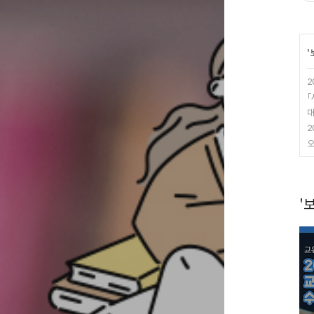
'
2
「
대
2
오
'보