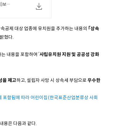
[교육부 02-08(화) 국무회의시작시(10시)보도자료] 사립유치원, 가업상속공제 대상에 포함(상속세 및 증여세법 시행령 국무회의 통과).pdf
속공제 대상 업종에 유치원을 추가하는 내용의
｢상속
 밝혔다
.
하는 내용을 포함하여
‘
사립유치원 지원 및 공공성 강화
성을 제고
하고
,
설립자 사망 시 상속세 부담으로
우수한
에 포함됨에
따라 어린이집(한국표준산업분류상 사회
내용은 다음과 같다.