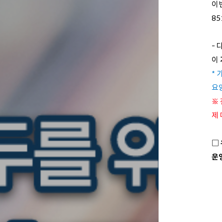
이번
85
- 
이
*
요
※ 
제 
□
운