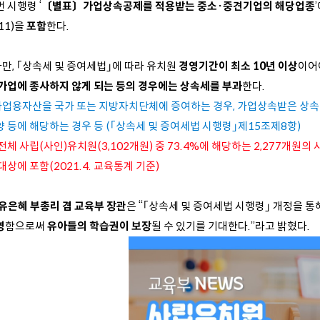
 시행령 ‘
〔별표〕가업상속공제를 적용받는 중소·중견기업의 해당업종
11)을
포함
한다.
다만, ｢상속세 및 증여세법｣에 따라 유치원
경영기간이 최소 10년 이상
이어
가업에 종사하지 않게 되는 등의 경우에는 상속세를 부과
한다.
 가업용자산을 국가 또는 지방자치단체에 증여하는 경우, 가업상속받은 상속인
양 등에 해당하는 경우 등 (｢상속세 및 증여세법 시행령｣제15조제8항)
전체 사립(사인)유치원(3,102개원) 중 73.4%에 해당하는 2,277개원
대상에 포함(2021.4. 교육통계 기준)
유은혜 부총리 겸 교육부 장관
은 “｢상속세 및 증여세법 시행령｣ 개정을 통
영
함으로써
유아들의 학습권이 보장
될 수 있기를 기대한다.”라고 밝혔다.