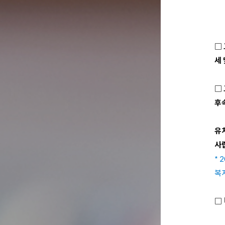
□
세
□
후
유
사
*
2
복
□