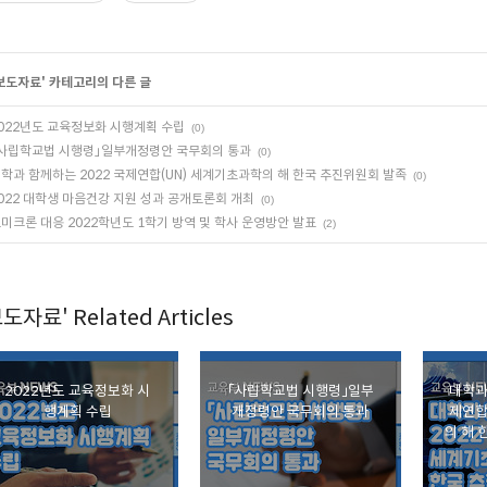
보도자료
' 카테고리의 다른 글
022년도 교육정보화 시행계획 수립
(0)
사립학교법 시행령」일부개정령안 국무회의 통과
(0)
학과 함께하는 2022 국제연합(UN) 세계기초과학의 해 한국 추진위원회 발족
(0)
022 대학생 마음건강 지원 성과 공개토론회 개최
(0)
미크론 대응 2022학년도 1학기 방역 및 학사 운영방안 발표
(2)
도자료' Related Articles
2022년도 교육정보화 시
「사립학교법 시행령」일부
대학과
행계획 수립
개정령안 국무회의 통과
제연합
의 해 