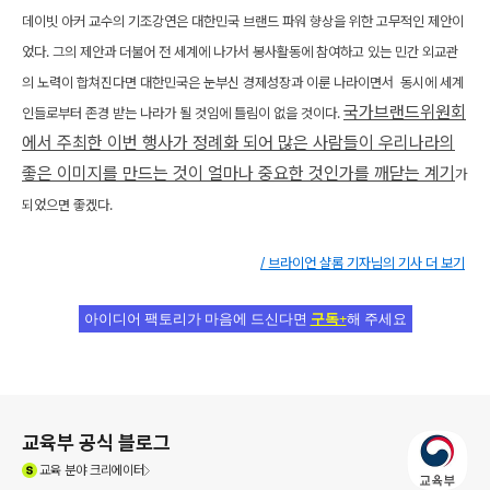
데이빗 아커 교수의 기조강연은 대한민국 브랜드 파워 향상을 위한 고무적인 제안이
었다. 그의 제안과 더불어 전 세계에 나가서 봉사활동에 참여하고 있는 민간 외교관
의 노력이 합쳐진다면 대한민국은 눈부신 경제성장과 이룬 나라이면서 동시에 세계
국가브랜드위원회
인들로부터 존경 받는 나라가 될 것임에 틀림이 없을 것이다.
에서 주최한 이번 행사가 정례화 되어 많은 사람들이 우리나라의
좋은 이미지를 만드는 것이 얼마나 중요한 것인가를 깨닫는 계기
가
되었으면 좋겠다.
/ 브라이언 샬롬 기자님의 기사 더 보기
아이디어 팩토리가 마음에 드신다면
구독+
해 주세요
로그 정보
교육부 공식 블로그
(새창열림)
교육
분야 크리에이터