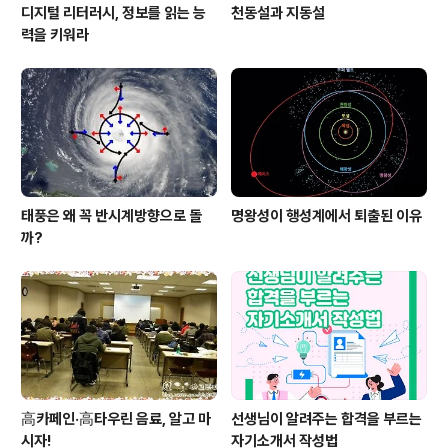
디지털 리터러시, 정보를 읽는 능
천동설과 지동설
력을 키워라
태풍은 왜 꼭 반시계방향으로 돌
명왕성이 행성계에서 퇴출된 이유
까?
高카페인·高타우린 음료, 알고 마
선생님이 알려주는 합격을 부르는
시자!
자기소개서 작성법