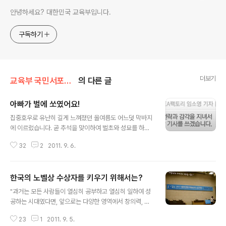
안녕하세요? 대한민국 교육부입니다.
구독하기
더보기
교육부 국민서포터즈
의 다른 글
아빠가 벌에 쏘였어요!
글 내용
집중호우로 유난히 길게 느껴졌던 올여름도 어느덧 막바지
에 이르렀습니다. 곧 추석을 맞이하여 벌초와 성묘를 하기
위해 많은 사람들이 야외활동을 하는 시간이 많아지게 되
32
2
2011. 9. 6.
었습니다. 하지만 요즘 뉴스에서 올여름 집중호우로 인해
벌때의 출연이 예전 보다 늦어져 8월 하순에서 이번달 까
지 집중적으로 나타날 것으로 보여 시민들에게 각별한 주
한국의 노벨상 수상자를 키우기 위해서는?
의를 당부하기도 했습니다. 그래서 벌떼로 인한 피해 방지
글 내용
를 위해 일반적으로 알고 있는 예방법을 실험을 통해서 확
"과거는 모든 사람들이 열심히 공부하고 열심히 일하여 성
실히 검증해 보고 윤화현(대한양봉협회 경기도 지회장)님
공하는 시대였다면, 앞으로는 다양한 영역에서 창의력, 도
으로부터 조언도 들어보았습니다. 노랑색을 좋아하는 벌
전정신, 상상력 등을 융합하여 자신의 방식으로 '창의적인
해마다 벌초, 성묘시즌이 되면 벌에 쏘여 피해를 입는 사람
23
1
2011. 9. 5.
전문가'가 되어야 하는 세상입니다. 개인의 행복이나 사회