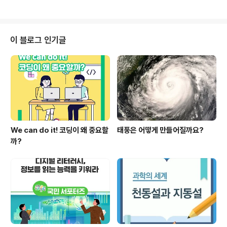
들이 적지 않고 그때마다 우리는 '밝은 색깔의 옷을 피하고
의 발전 모두 창의성에 기반을 두게 될 것입니다." - 이주호
향수나 화장품 등을 주의해야한다’는 이야기를 듣게 ..
/ 교육과학기술부 장관 "예술교육으로 창의교육의 변화를
이끌다."라는 슬로건으로 문을 연 2011 서울국제창의예술
교육 심포지엄은 국내에서는 자주 만나보기 어려운 교육과
이 블로그 인기글
예술, 창의성의 관계 및 방향성을 조망하고, 국내외 다양한
창의적 예술교육 사례를 공유하는 자리였습니다. 1부 본 내
용 발표에 앞서 설동근 교육과학기술부 제1차관은 창의교
육이 21세기 시대교육으로 떠오르면서 창의적 인재 양성
이 화두가 되고 있음을 강조했습니다..
We can do it! 코딩이 왜 중요할
태풍은 어떻게 만들어질까요?
까?