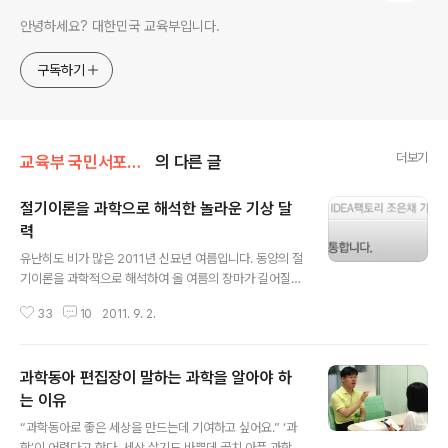
안녕하세요? 대한민국 교육부입니다.
구독하기
더보기
교육부 국민서포터즈
의 다른 글
절기이론을 과학으로 해석한 놀라운 기상 달
력
글 내용
유난히도 비가 많은 2011년 신묘년 여름입니다. 동양의 절
기이론을 과학적으로 해석하여 올 여름의 장마가 길어질
거라고 예측하신 충남대학교 환경공학과 장동순 교수님을
33
10
2011. 9. 2.
만나보았습니다. 교수님께서 보여주신 2011년 기상 예측
달력에는 아래와 같이 적혀있습니다. 이 달력의 발행 일자
는 2010년 11월 이었습니다. ☞ 봄철 황사 및 한발현상
과학동아 편집장이 말하는 과학을 알아야 하
☞ 6월 장마는 8월 13일까지 늦은 장마 ☞ 12월 서해안
폭설 가능성 ☞ 구제역이나 조류독감과 가축의 질병이 우
는 이유
글 내용
려됨 인터뷰 요청을 드렸을 때 내용이 쉽지 않을 터인데 그
“과학동아로 좋은 세상을 만드는데 기여하고 싶어요.” ‘과
래도 시도를 해볼 생각이면 연구실로 찾아오라고 하셨고,
학’이 어렵다고 한다. 세상 살기도 바쁜데 골치 아픈 과학