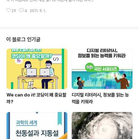
인터뷰 이전에도 자료를 보내주셔서 이해하기 정말 어려웠
몰라도 사는데 아무런 문제가 없다고 한다. 하지만 우리 생
지만 열심히 공부하고 찾아뵈었습니다. 여러번 자료를 읽
29
4
2011. 9. 1.
활은 과학으로 가득 차 있다. 항상 들고 다니는 스마트폰을
어보고 인터넷으로 그 내용을 찾아보니 ..
비롯해 입체로 즐기는 3D영화, 우리가 매일 먹는 음식도
과학이다. 과학을 알면 그만큼 보이는 것이 많아진다. 세상
이 풍요로워진다. 과학을 대중에게 알리기 위해 과학의 최
전선에서 고군분투하고 있는 ‘과학동아’의 김상연 편집장
이 블로그 인기글
을 8월 19일 서울 충정로에 있는 동아사이언스 회의실에
서 만나 직접 물어봤다. 과학을 왜 알아야 하는지, 과학기자
의 역할은 무엇인지. 김상연 편집장은 “과학을 알면 사회에
서 할 수 있는 일이 많아진다”고 말했다. 1. 기자의 길 Q1.
포스텍(포항공대)에..
We can do it! 코딩이 왜 중요할
디지털 리터러시, 정보를 읽는 능
까?
력을 키워라