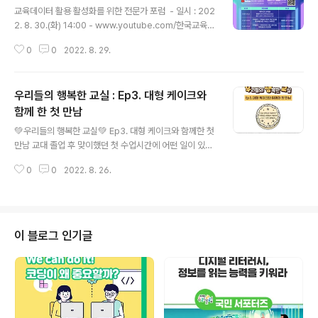
교육데이터 활용 활성화를 위한 전문가 포럼 ​ - 일시 : 202
2. 8. 30.(화) 14:00 - www.youtube.com/한국교육학
술정보원 ​ ✔ 사전 등록하기 : https://bit.ly/3ARO9N4 ​ ​
0
0
2022. 8. 29.
사전등록을 하신 분께는 행사 당일 자료집과 행사 알림 서
비스를 제공하여 드립니다! ​ #교육부 #교육데이터활용 #
활성화 #전문가포럼 #KERIS #미래교육포럼 #한국교육
우리들의 행복한 교실 : Ep3. 대형 케이크와
학술정보원
함께 한 첫 만남
글 내용
💚우리들의 행복한 교실💚 Ep3. 대형 케이크와 함께한 첫
만남 교대 졸업 후 맞이했던 첫 수업시간에 어떤 일이 있었
을까요? 마음 따뜻해지는 우.행.교. 일상툰과 함께해요:) 📢
0
0
2022. 8. 26.
선생님과 학생 여러분의 따뜻하고 재미있는 교실 에피소드
를 일상툰으로 그려드립니다. ✅사연접수 : https://bit.ly/
3cnJbOU ✅사연이 채택되신 분들께는 2만원 상당 음료
기프티콘을 드립니다. #교육부 #우리들의행복한교실 #우
행교 #일상툰 #사연접수 #기프티콘
이 블로그 인기글