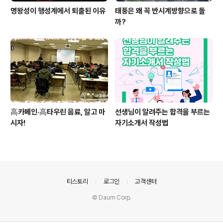
명왕성이 행성계에서 퇴출된 이유
태풍은 왜 꼭 반시계방향으로 돌
까?
高카페인·高타우린 음료, 알고 마
선생님이 알려주는 합격을 부르는
시자!
자기소개서 작성법
의안내
티스토리
로그인
고객센터
© Daum Corp.