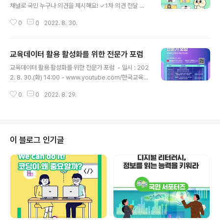
채널로 국민 누구나 의견을 제시해요! ✓1차 의견 전달 기
간 : 2022.8.30.(화)~9.13.(화) ✅바로가기 : https://ed
0
0
2022. 8. 30.
uchannel.edunet.net #교육부 #2022 #개정교육과정
#국민의소리 #국민참여 #소통채널 #대한민국국민
교육데이터 활용 활성화를 위한 전문가 포럼
글 내용
교육데이터 활용 활성화를 위한 전문가 포럼 ​ - 일시 : 202
2. 8. 30.(화) 14:00 - www.youtube.com/한국교육학
술정보원 ​ ✔ 사전 등록하기 : https://bit.ly/3ARO9N4 ​ ​
0
0
2022. 8. 29.
사전등록을 하신 분께는 행사 당일 자료집과 행사 알림 서
비스를 제공하여 드립니다! ​ #교육부 #교육데이터활용 #
활성화 #전문가포럼 #KERIS #미래교육포럼 #한국교육
학술정보원
이 블로그 인기글