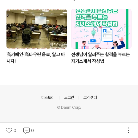
高카페인·高타우린 음료, 알고 마
선생님이 알려주는 합격을 부르는
시자!
자기소개서 작성법
의안내
티스토리
로그인
고객센터
© Daum Corp.
0
0