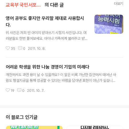
더보기
교육부 국민서포터즈
의 다른 글
영어 공부도 좋지만 우리말 제대로 사용합시
다.
글 내용
위 사진은 저희 반 아이의 받아쓰기 시험지 사진입니다. 여
러분들도 한번 풀어보세요. 아이나 가족에게 불러주고 받
아 써 보라고 해 보세요. 사실 쉽지 않을 겁니다. 1.뿔뿔이
35
0
2011. 10. 8.
흩어집니다. 2. 삶의 뒷전으로 내몰았던 웃음 3. 시간에 쫓
기다. 4. 성공을 낳는 밑거름 5. 에너지가 샘솟아 6. 온갖
고민이 사라질 것이다. 7. 점점 옅어지고 있다. 8. 한 움큼
어려운 학생을 위한 나눔 경영이 기업의 미래다
집어 9. 선뜻 내뱉는 사람 10. 이가 욱신거리다. 받아쓰기
글 내용
하면 저학년만 생각을 하기 쉬운데, 6학년 아이의 받아쓰
개천에서도 과연 용이 날 수 있을까요? 이 말은 비록 가난한 집안에서 태어난 사
기 시험입니다. 6학년 1학기 국어 셋째마당의 내용을 토대
람도 형설지공을 통해 성공할 수 있다는 바램을 담아낸 표현이 아닌가 싶습니
로 한 받아쓰기입니다. 예전 제가 학교 다닐 때 생각을 하면
다. 그렇지만 요즘은 이런 말을 믿는 사람들은 꽤 드문 것 같습니다. 대신 돈이
국어 시간에 짧은 글 짓기도 많이 하고, 각 과목마다 필기도
19
0
2011. 10. 7.
있어야 좋은 대학가서 성공한다는 말로 요즘 세태를 반영하고 있죠. 이런 문제
많았던 것 같습니다. 하지만 요즘은 교과서 자체가 워크..
는 기회의 불평등 현상으로 직결되는 것 같습니다. 이처럼 교육 기회의 불평등
현상을 조금이나마 해소하면서 장학․교육 사업의 혜택을 받은 학생들의 삶이 구
체적으로 어떻게 변화, 성장하고 있는지 그 모습을 나눠보고자 합니다. 최근 한
국 사회의 주요 이슈 중 하나는 교육 양극화 해소입니다. 사실 교육은 지난 수십
이 블로그 인기글
년간 사회 양극화를 해소할 수 있는 효과적인 수단으로 인식돼 왔지요. 계층 이
동의 사다리였던 것입..