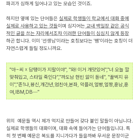
파괴가 심하게 일어나고 있는 모습인 것이죠.
하지만 옆에 있는 단어들은
실제로 학생들이 학교에서 대화 중에
실제로 사용하고 있는 것들
이며 심지어는
교내 백일장 같은 공식
적인 글을 쓰는 자리에서조차 이러한 단어들이 심심치 않게 등장
하곤 합니다. 이미 '선생님'이라는 호칭보다는 '쌤'이라는 호칭이 더
자연스럽게 들릴 정도니까요.
"아~씨 ☓ 담탱이가 지랄이야", "와! 이거 개맛있어","너 오늘 깔
맞춰입고, 스타일 죽인다","까도남 현빈 앓이 돋네", "꿀벅지 유
이","존1나,븅신,개간년,엄친아,본좌, 악플러,얼빵,얼짱,훈남,훈
여,IBM,DB····"
위의 예문들 역시 제가 억지로 만들어 갖다 붙인 말들이 아닙니다.
실제로 학생들의 대화이며, 대화 속에 들어가는 단어들입니다. 특
히 첫 번째 예문은 복도를 지니가다가 들을까봐 무서운 문장이군