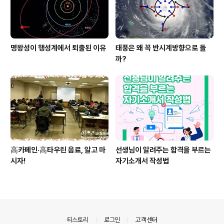
명왕성이 행성계에서 퇴출된 이유
태풍은 왜 꼭 반시계방향으로 돌
까?
高카페인·高타우린 음료, 알고 마
선생님이 알려주는 합격을 부르는
시자!
자기소개서 작성법
의안내
티스토리
로그인
고객센터