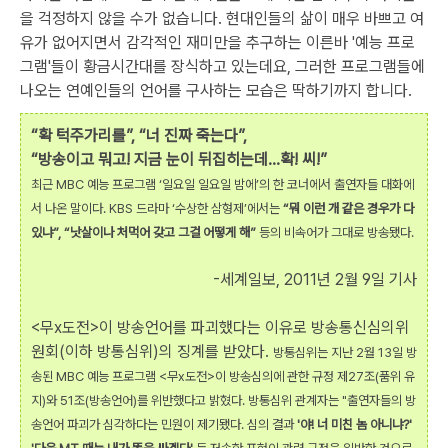
을 걱정하지 않을 수가 없습니다. 현대인들의 삶이 매우 바쁘고 여
유가 없어지면서 감각적인 재미만을 추구하는 이른바 '예능 프로
그램'들이 황금시간대를 장식하고 있는데요, 그러한 프로그램들에
나오는 연예인들의 언어를 구사하는 모습은 딱하기까지 합니다.
“확 턱주가리를”, “너 진짜 죽는다”,
“방송이고 뭐고! 지금 눈이 뒤집히는데…확! 씨!”
최근 MBC 예능 프로그램 ‘일요일 일요일 밤에’의 한 코너에서 출연자들 대화에
서 나온 말이다. KBS 드라마 ‘수상한 삼형제’에서는
“뭐 이런 개 같은 경우가 다
있냐”, “낫살이나 처먹어 갖고 그걸 어떻게 해”
등의 비속어가 그대로 방송됐다.
-세계일보, 2011년 2월 9일 기사
<무x도전>이 방송언어를 파괴했다는 이유로 방송통신심의위
원회(이하 방통심위)의 징계를 받았다.
방통심위는 지난 2월 13일 방
송된 MBC 예능 프로그램 <무x도전>이 방송심의에 관한 규정 제27조(품위 유
지)와 51조(방송언어)를 위반했다고 밝혔다. 방통심위 관계자는 "출연자들의 방
송언어 파괴가 심각하다는 민원이 제기됐다. 심의 결과
'야! 너 미친 놈 아니냐?'