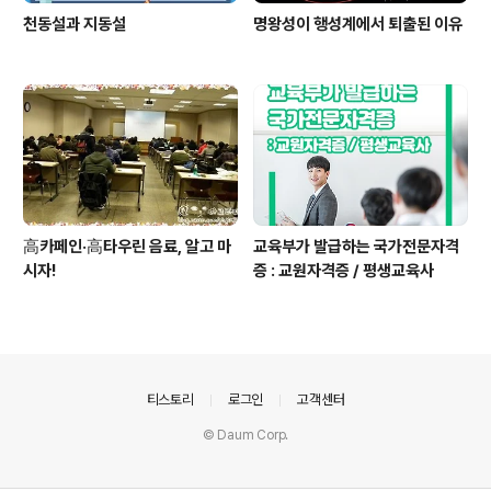
천동설과 지동설
명왕성이 행성계에서 퇴출된 이유
高카페인·高타우린 음료, 알고 마
교육부가 발급하는 국가전문자격
시자!
증 : 교원자격증 / 평생교육사
의안내
티스토리
로그인
고객센터
© Daum Corp.