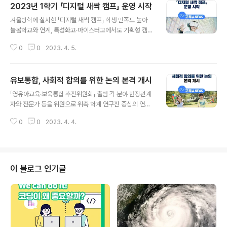
2023년 1학기 「디지털 새싹 캠프」 운영 시작
글 내용
겨울방학에 실시한 「디지털 새싹 캠프」 학생 만족도 높아
늘봄학교와 연계, 특성화고·마이스터고에서도 기획형 캠프
시범운영 교육부(부총리 겸 교육부장관 이주호)는 17개 시
0
0
2023. 4. 5.
·도교육청, 한국과학창의재단(이사장 조율래)과 함께 운영
한 2022년 「디지털 새싹 캠프」가 겨울방학 기간 동안 성공
적으로 진행되었으며, 4월부터 2023년도 1학기 캠프가
유보통합, 사회적 합의를 위한 논의 본격 개시
운영된다고 밝혔다. 「디지털 새싹 캠프」는 초·중·고 학생들
글 내용
에게 소프트웨어‧인공지능을 체험하고 디지털 역량을 함양
「영유아교육‧보육통합 추진위원회」 출범 각 분야 현장관계
할 수 있는 기회를 제공하는 교육 프로그램이다. 지난 겨울
자와 전문가 등을 위원으로 위촉 학계 연구진 중심의 연구
방학에는 총 90개 기관이 참여하여 10,678개 교육 프로
자문단 구성, 수요자 중심의 방안 고심 부총리, “우리 아이
그램을 운영하였으며, 당초에는 10만 명의 학생이 참여할
0
0
2023. 4. 4.
들의 미래를 위해 지혜를 모아 주길” 당부 교육부(부총리
것으로 예상하였으나 실제로는 총 18만여 명이 참여하여
겸 교육부 장관 이주호)는 4월 4일(화), 정부서울청사에서
높은 호응도를 보였다. 겨울..
「영유아교육·보육통합 추진위원회」위원에게 위촉장을 수여
하고, 제1차 회의를 개최하였다. 지난 1월 30일(월) 「유보
통합 추진방안」을 통해 현장 기반, 수요자 중심의 유보통합
이 블로그 인기글
을 추진해 나갈 것이며, 학부모·교사·운영자뿐만 아니라 각
분야의 전문가들이 참여하는 「영유아교육·보육통합 추진위
원회」를 구성·운영하겠다고 밝혔다. 이에 따라 교육부는 부
총리 겸 교육부장관을 위원장으로, 보건복지부 등 관계부
처 차관급을 정부위원으로 하..