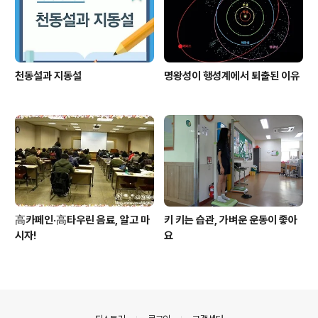
천동설과 지동설
명왕성이 행성계에서 퇴출된 이유
高카페인·高타우린 음료, 알고 마
키 키는 습관, 가벼운 운동이 좋아
시자!
요
의안내