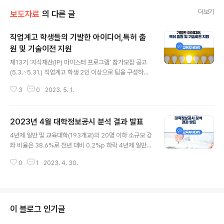
더보기
보도자료
의 다른 글
직업계고 학생들의 기발한 아이디어,특허 출
원 및 기술이전 지원
글 내용
제13기 ‘지식재산(IP) 마이스터 프로그램’ 참가모집 공고
(5.3.~5.31.) 직업계고 학생 2인 이상으로 팀을 구성하여
아이디어 제안서 제출 1차 선발 100개 팀에게 전문 변리
3
0
2023. 5. 1.
기관의 컨설팅 및 특허 출원 지원 최종 50개 팀에게 시상
및 국외 연수, 시제품 제작, 기술이전 등 후속 지원 교육부
(부총리 겸 교육부장관 이주호)는 중소벤처기업부(장관 이
2023년 4월 대학정보공시 분석 결과 발표
영)·특허청(청장 이인실)과 공동으로 ‘제13기 지식재산(IP)
글 내용
마이스터 프로그램’의 참가자를 5월 3일(수)부터 5월 31
4년제 일반 및 교육대학(193개교)의 20명 이하 소규모 강
일(수)까지 모집한다. ‘지식재산 마이스터 프로그램’은 특
좌 비율은 38.6%로 전년 대비 0.2%p 하락 4년제 일반
성화고·산업수요맞춤형고(마이스터고) 학생들의 참신한 아
및 교육대학(193개교)의 1인당 평균 등록금은 6,795.2천
이디어를 발굴하여, 특허 출원부터 시제품 제작까지 지원
0
1
2023. 4. 30.
원으로, 전년 대비 31.8천 원(0.5%) 상승 교육부(부총리
하는 사업으로 2011년부터 매년 개최되고 있다. 직업계고
겸 교육부장관 이주호)와 한국대학교육협의회(회장 장제
학생들은..
국)는 5월 1일(월), 「2023년 4월 대학정보공시 분석 결
과」를 발표했다. 총 411개 대학의 전임교원 강의 담당 비
율, 학생 규모별 강좌 수, 등록금 현황, 학생 성적평가 결과
이 블로그 인기글
등의 정보를 공시하고 4년제 일반 및 교육대학 193개교,