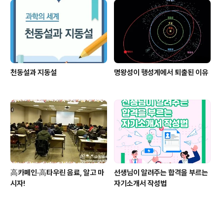
천동설과 지동설
명왕성이 행성계에서 퇴출된 이유
高카페인·高타우린 음료, 알고 마
선생님이 알려주는 합격을 부르는
시자!
자기소개서 작성법