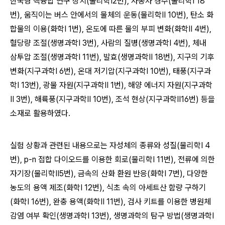
한국형 핵융합 연구 장치(물리학Ⅰ2번), 자동차 경주(물리학Ⅰ 18
번), 움직이는 버스 안에서의 물체의 운동(물리학Ⅱ 10번), 탄소 화
합물의 이용(화학Ⅰ 1번), 온도에 따른 물의 부피 변화(화학Ⅱ 4번),
혈당량 조절(생명과학Ⅰ 3번), 사람의 질병(생명과학Ⅰ 4번), 체내
삼투압 조절(생명과학Ⅰ 11번), 발효(생명과학Ⅱ 18번), 지구의 기후
변화(지구과학Ⅰ 6번), 온대 저기압(지구과학Ⅰ 10번), 태풍(지구과
학Ⅰ 13번), 광물 자원(지구과학Ⅱ 1번), 해양 에너지 자원(지구과학
Ⅱ 3번), 해륙풍(지구과학Ⅱ 10번), 조석 현상(지구과학Ⅱ16번) 등을
소재로 활용하였다.
실험 상황과 관련된 내용으로는 자성체의 종류와 성질(물리학Ⅰ 4
번), p-n 접합 다이오드를 이용한 회로(물리학Ⅰ 11번), 전류에 의한
자기장(물리학Ⅱ5번), 금속의 산화 환원 반응(화학Ⅰ 7번), 다양한
농도의 용액 제조(화학Ⅰ 12번), 식초 속의 아세트산 함량 구하기
(화학Ⅰ 16번), 완충 용액(화학Ⅱ 11번), 검사 키트를 이용한 병원체
감염 여부 확인(생명과학Ⅰ 13번), 생명과학의 탐구 방법(생명과학Ⅰ