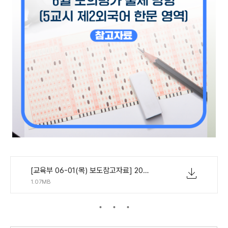
[교육부 06-01(목) 보도참고자료] 2024학년도 대학수학능력시험 6월 모의평가 출제 방향(5교시 제2외국어 한문 영역).pdf
1.07MB