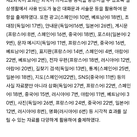
제2외국어 교과는 외국어 의사소통 능력을 향상시킬 수 있도록 일
상생활에서
사용 빈도가 높은 대화문과 서술문 등을 활용하여 문
항을 출제하였다. 또한
광고(스페인어Ⅰ 10번, 베트남어Ⅰ 18번), 초
대장(독일어Ⅰ 17번), 안내문(독일어Ⅰ16번, 일본어Ⅰ 26번), 게시문
(프랑스어Ⅰ 8번, 스페인어Ⅰ 16번, 중국어Ⅰ 18번), 포스터(일본어Ⅰ 2
9번), 문자 메시지(독일어Ⅰ 11번, 프랑스어Ⅰ 27번, 중국어Ⅰ 16번,
베트남어Ⅰ 21번), 표지판(프랑스어Ⅰ 14번, 스페인어Ⅰ 4번, 아랍어Ⅰ
22번, 베트남어Ⅰ 2번), 전자 우편(프랑스어Ⅰ 18번, 러시아어Ⅰ 12번,
아랍어Ⅰ 20번), 길찾기 검색(독일어Ⅰ 13번), 통계(스페인어Ⅰ 25번,
일본어Ⅰ 18번), 지도(스페인어Ⅰ22번), SNS(중국어Ⅰ 11번) 등의
사실 자료뿐만 아니라 삽화(독일어Ⅰ 27번, 프랑스어Ⅰ 22번, 스페인
어Ⅰ 18번, 중국어Ⅰ 15번, 러시아어Ⅰ 7번, 아랍어Ⅰ 11번, 베트남어Ⅰ 3
0번), 사진(독일어Ⅰ 26번, 프랑스어Ⅰ 24번, 중국어Ⅰ 22번, 일본어Ⅰ
12번, 러시아어Ⅰ 8번), 명화(러시아어Ⅰ 6번) 등 시각적 효과를 살
릴 수 있는 자료를 다양하게 활용하여 출제하였다.