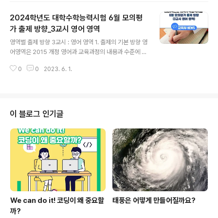
대한 기본 소양을 갖추었는지를 평가하기 위해 핵심적이고
2024학년도 대학수학능력시험 6월 모의평
중요한내용을 중심으로 평이하게 출제하였다. 단원 시대별
로 편중되지 않고 고르게 교육과정의 핵심 내용 위주로 출
가 출제 방향_3교시 영어 영역
글 내용
제하여학교 수업을 통해 교육과정을 충실히 이수한 학생이
영역별 출제 방향 3교시 : 영어 영역 1. 출제의 기본 방향 영
라면 높은 등급을 받을 수 있도록 출제하였다. 2. 출제 범위
어영역은 2015 개정 영어과 교육과정의 내용과 수준에 맞
한국사 영역의 출제 범위는 한국사 교육과정의 범위와 수
추어 ‘고등학교 영어과 교육과정 성취기준의 달성 정도’와
준에 맞추었다. 문항의 소재는 9종 교과서에 공통으로 수
0
0
2023. 6. 1.
‘대학에서 수학하는 데 필요한 영어 사용 능력’을 측정하는
록되어 있는 내용이 활용되었다. 3...
문항을 출제하고자 하였다. 영어영역의 구체적인 출제 기
본 원칙은 다음과 같다. 2015 개정 영어과 교육과정에 제
시된 다양한 소재의 지문과 자료를 활용하되 교육과정 기
본 어휘와 시험 과목 수준에서 사용 빈도가 높은 어휘를 사
이 블로그 인기글
용하여 출제한다. 동일한 능력을 측정하는 유사한 문항 유
형을 가감하거나 교체할 수 있는 모듈형 원칙에 따라 검사
지를 구성한다. 영어의 유창성뿐만 아니라 정확성을 강조
하여 균형 있는 언어 사용 능력을 측정하기 위해 언어형식
과 어휘 문항을 포함한다. 듣기..
We can do it! 코딩이 왜 중요할
태풍은 어떻게 만들어질까요?
까?