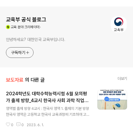
로그 정보
교육부 공식 블로그
(새창열림)
교육
분야 크리에이터
안녕하세요? 대한민국 교육부입니다.
구독하기
더보기
보도자료
의 다른 글
2024학년도 대학수학능력시험 6월 모의평
가 출제 방향_4교시 한국사 사회 과학 직업탐
글 내용
구 영역
영역별 출제 방향 4교시 : 한국사 영역 1. 출제의 기본 방향
한국사 영역은 고등학교 한국사 교육과정에 기초하여 고등
학교 졸업자로서 갖추어야 할 한국사 기본 지식의 이해 정
0
0
2023. 6. 1.
도와 역사적 사고력을 종합적으로 평가하는 문항을 출제하
고자 하였다. 구체적인 출제 원칙은 다음과 같다. 한국사에