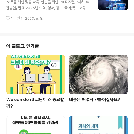
정신건강, 건축, 기업 등 다방면의 전문가를 균형 있게 안배
'모두를 위한 맞춤 교육' 실현을 위한 「AI 디지털교과서 추
하였다. 미래교육돌봄연구회는 늘봄학교 정책을 모니터링
진방안」 발표 2025년 수학, 영어, 정보, 국어(특수교육) 교
하고 앞으로의 개선 방향에 대해 집중적으로 논의한다. 특
과에 우선 도입, 2028년까지 국어, 사회, 역사, 과학, 기술·
히, ▲늘봄학교 프로그램 및 공간 구성 ▲초등학교 방과후
1
1
2023. 6. 8.
가정 등으로 확대 담당 교원 연수, 맞춤형 교수·학습방법 개
운영체제 개편 ▲안정적인 인력 운용을 위한 제도 마련 ▲
발 등 학교 현장 안착을 위한 지원 추진 교육부(부총리 겸
늘봄학교 중심으로의..
교육부장관 이주호)는 6월 8일(목), 서울청사에서 「AI 디
지털교과서 추진방안」을 발표한다. AI 디지털교과서는 3대
교육개혁 과제인 디지털 교육혁신의 일환으로 추진된다. 2
이 블로그 인기글
025년 수학, 영어, 정보, 국어(특수교육) 교과에 우선 도입
하고, 2028년까지 국어, 사회, 역사, 과학, 기술·가정 등으
로 확대된다. AI 디지털교과서는 학생 데이터 기반의 ‘맞춤’
학습콘텐츠를 제공할 뿐만 아니라 특수교..
We can do it! 코딩이 왜 중요할
태풍은 어떻게 만들어질까요?
까?