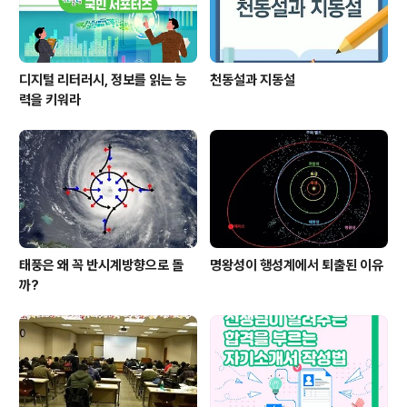
디지털 리터러시, 정보를 읽는 능
천동설과 지동설
력을 키워라
태풍은 왜 꼭 반시계방향으로 돌
명왕성이 행성계에서 퇴출된 이유
까?