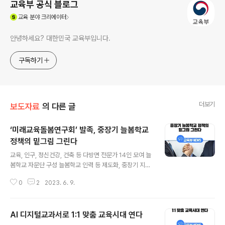
교육부 공식 블로그
(새창열림)
교육
분야 크리에이터
안녕하세요? 대한민국 교육부입니다.
구독하기
더보기
보도자료
의 다른 글
‘미래교육돌봄연구회’ 발족, 중장기 늘봄학교
정책의 밑그림 그린다
글 내용
교육, 인구, 정신건강, 건축 등 다방면 전문가 14인 모여 늘
봄학교 자문단 구성 늘봄학교 인력 등 제도화, 중장기 지역
돌봄 연계 방안 등 집중 논의 교육부(부총리 겸 교육부장관
0
2
2023. 6. 9.
이주호)는 6월 9일(금), 늘봄학교 정책의 중장기 발전방향
논의를 위한 ‘미래교육돌봄연구회’를 발족한다. ‘미래교육
돌봄연구회’는 풍부한 학식과 경험을 갖춘 14명의 학계 및
AI 디지털교과서로 1:1 맞춤 교육시대 연다
현장 전문가로 구성되며, 교육·돌봄을 비롯하여 복지, 인구,
글 내용