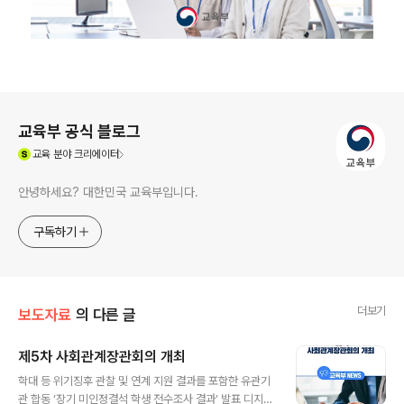
로그 정보
교육부 공식 블로그
(새창열림)
교육
분야 크리에이터
안녕하세요? 대한민국 교육부입니다.
구독하기
더보기
보도자료
의 다른 글
제5차 사회관계장관회의 개최
글 내용
학대 등 위기징후 관찰 및 연계 지원 결과를 포함한 유관기
관 합동 ‘장기 미인정결석 학생 전수조사 결과’ 발표 디지털