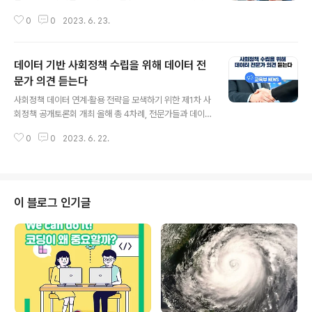
시대를 열어가는 구성원으로서 자립준비청년의 성장을 지
0
0
2023. 6. 23.
원하기 위해 ‘디지털 기반 자립준비청년 지원방안’ 발표 교
육부(부총리 겸 교육부장관 이주호)는 6월 23일(금) 서울
청사에서 제5차 사회관계장관회의를 개최하고, ‘장기 미인
데이터 기반 사회정책 수립을 위해 데이터 전
정결석 학생 합동 전수조사 결과’ 및 ‘디지털 기반 자립준비
청년 지원방안’을 발표한다. ‘장기 미인정결석 학생 전수조
문가 의견 듣는다
글 내용
사’는 지난 3월 17일(금) 발표한 ‘장기 미인정결석 학생 관
사회정책 데이터 연계·활용 전략을 모색하기 위한 제1차 사
리 강화 방안’에 따라 최초 실시된 것으로, 아동학대 징후의
회정책 공개토론회 개최 올해 총 4차례, 전문가들과 데이
조기 발견 및 예방을 위해 교육부-복지부-경찰청이 합동
터 기반 사회정책 활성화 방안 모색 교육부(부총리 겸 교육
실시하였다. ※ (조사대상) 3월 중 7일 이상 학교에 나오지
0
0
2023. 6. 22.
부장관 이주호)는 한국직업능력연구원 등 사회정책협력망
않은 장기 미..
* 연구기관들과 함께 ‘행정데이터 연계·활용 사례 분석 및
시사점’을 주제로 6월 22일(목), 세종국책연구단지에서 제
1차 사회정책 공개토론회(포럼)를 개최한다. * 교육·복지·
노동 등 사회정책 분야별 20개 국책연구기관 협의체 구성·
이 블로그 인기글
운영(2015년~) 올해 사회정책 공개토론회는 디지털 대전
환 시대, 데이터의 중요성을 반영하여 데이터 기반 사회정
책 활성화 방안을 중심으로 집중 논의할 예정이며, 총 4차
례에 걸쳐 진행된다. 제1차 공개토론회에서는 데이터 연계·
활용과 관련된 국내·외 우수 ..