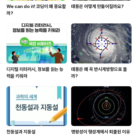
We can do it! 코딩이 왜 중요할
태풍은 어떻게 만들어질까요?
까?
디지털 리터러시, 정보를 읽는 능
태풍은 왜 꼭 반시계방향으로 돌
력을 키워라
까?
천동설과 지동설
명왕성이 행성계에서 퇴출된 이유