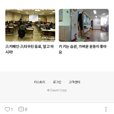
高카페인·高타우린 음료, 알고 마
키 키는 습관, 가벼운 운동이 좋아
시자!
요
의안내
티스토리
로그인
고객센터
© Daum Corp.
1
0