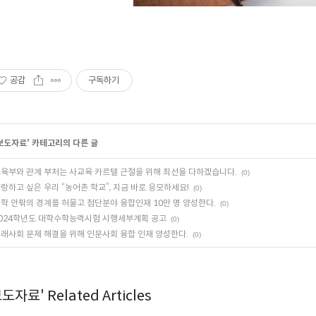
공감
구독하기
보도자료
' 카테고리의 다른 글
육부와 관계 부처는 사교육 카르텔 근절을 위해 최선을 다하겠습니다.
(0)
랑하고 싶은 우리 “농어촌 학교”, 지금 바로 응모하세요!
(0)
학 안팎의 경계를 허물고 첨단분야 융합인재 10만 명 양성한다.
(0)
024학년도 대학수학능력시험 시행세부계획 공고
(0)
래사회 문제 해결을 위해 인문사회 융합 인재 양성한다.
(0)
도자료' Related Articles