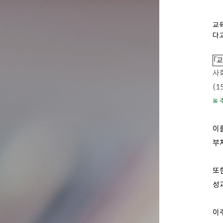
교육
다고
｢
사
(1
※ 
이를
부
또
성
이