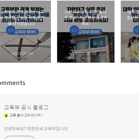
교육부와 관계 부처는 사교
자랑하고 싶은 우리 “농어
대학 
육 카르텔 근절을 위해 최선
촌 학교”, 지금 바로 응모하
첨단분야
을 다하겠습니다.
세요!
2023.07.03
2023.07.03
omments
교육부 공식 블로그
교육
분야 크리에이터
안녕하세요? 대한민국 교육부입니다.