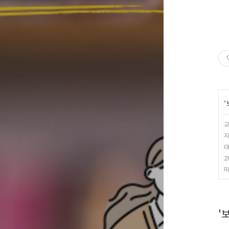
'
교
자
대
2
미
'보