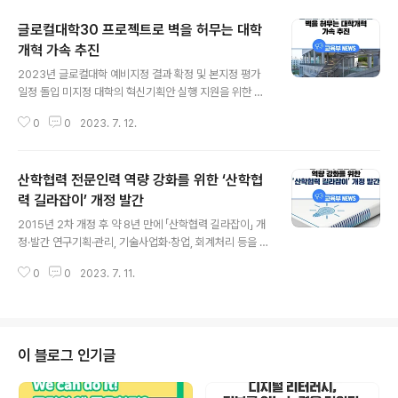
글로컬대학30 프로젝트로 벽을 허무는 대학
개혁 가속 추진
글 내용
2023년 글로컬대학 예비지정 결과 확정 및 본지정 평가
일정 돌입 미지정 대학의 혁신기획안 실행 지원을 위한 방
안 마련, 규제혁신, 통합 추진대학 지원 등 지속 추진 글로
0
0
2023. 7. 12.
컬대학 예비지정 확정 및 본지정 평가 일정 교육부(부총리
겸 교육부장관 이주호)와 한국연구재단(이사장 이광복)은
7월 12일(수), 2023년 글로컬대학 예비지정 결과를 확정‧
산학협력 전문인력 역량 강화를 위한 ‘산학협
발표한다. 지난 예비지정 결과 발표(6.20.) 이후 진행된 이
의신청 기간(~6.30.) 동안 1개교가 이의신청을 하였다. 이
력 길라잡이’ 개정 발간
글 내용
에, 한국연구재단은 외부 전문가 등으로 구성된 이의신청
2015년 2차 개정 후 약 8년 만에 「산학협력 길라잡이」 개
심의위원회(총괄 심의위원회)를 개최하였으며, 그 결과 이
정·발간 연구기획·관리, 기술사업화·창업, 회계처리 등을 담
의신청 1건에 대해 기각 결정을 내렸다. 예비지정 대학들은
아 산학협력 전반에 대한 대학 실무자의 전문성 향상 지원
10월 6일(금)까지 대학 구성원, 지자체, 지역 산업계 등과
0
0
2023. 7. 11.
교육부(부총리 겸 교육부장관 이주호)와 한국연구재단(이
함께 실행..
사장 이광복)은 산학협력 전반에 대한 대학 현장의 전문성
향상을 지원하기 위해 2015년 2차 개정 후 약 8년 만에
「산학협력 길라잡이(산학협력단 업무매뉴얼)」를 개정·발간
한다. 「산학협력 길라잡이」는 대학 산학협력단에서 업무를
이 블로그 인기글
담당하는 교직원에게 연구관리, 지식재산권 관리, 회계·세
무 등 전문 분야 관련 규정 및 지침의 이해와 적용을 돕기