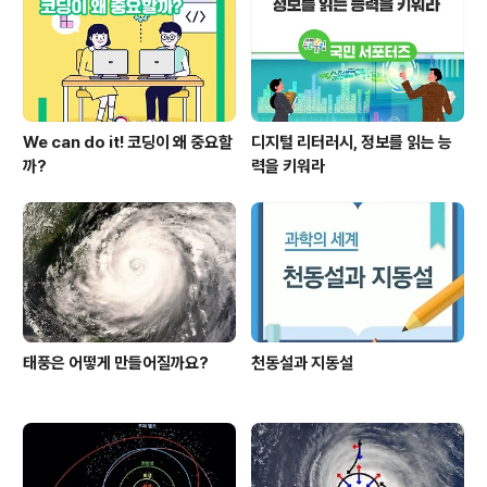
위한 현장 업무안내서(매뉴얼)로, 총 두 권으로 구성되었
다. 제1권 ‘산학협력단 운영 안내서’는 산학연협력 조직·운
영, 연구기획과 관리..
We can do it! 코딩이 왜 중요할
디지털 리터러시, 정보를 읽는 능
까?
력을 키워라
태풍은 어떻게 만들어질까요?
천동설과 지동설