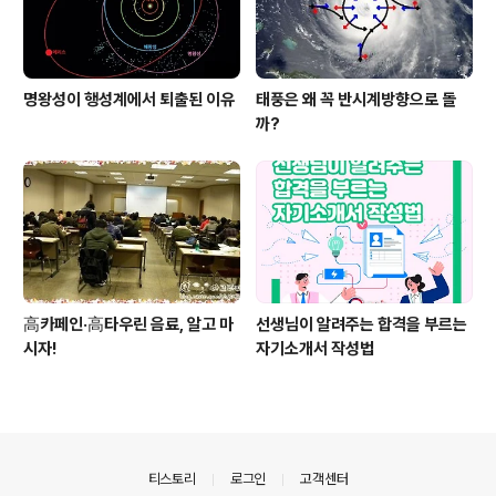
명왕성이 행성계에서 퇴출된 이유
태풍은 왜 꼭 반시계방향으로 돌
까?
高카페인·高타우린 음료, 알고 마
선생님이 알려주는 합격을 부르는
시자!
자기소개서 작성법
의안내
티스토리
로그인
고객센터