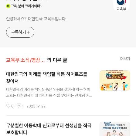
(새창열림)
교육
분야 크리에이터
안녕하세요? 대한민국 교육부입니다.
구독하기
더보기
교육부 소식/영상·카드뉴스·인포그래픽
의 다른 글
대한민국의 미래를 책임질 히든 히어로즈를
찾아서
글 내용
대한민국의 미래를 책임질 숨은 영웅을 찾아서! 히든 히어
로즈는 대한민국 미래 개척자를 직접 찾아가는 신개념 지
식 토크쇼입니다. 히든 히어로즈는? 대한민국의 미래 개척
0
1
2023. 9. 22.
자들을 직접 찾아가는 신개념 지식 토크쇼입니다. K-MO
OC와 함께 제작한 프로그램으로 히든 히어로즈의 생생한
산업 현장을 전달합니다. K-MOOC(케이무크) 대학·기관
무분별한 아동학대 신고로부터 선생님을 적극
의 우수 온라인 강좌를 언제, 어디서든, 누구나 무료로 수강
할 수 있는 서비스 어떤 분야의 히어로즈가 등장할까요? 인
보호합니다
글 내용