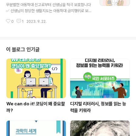
공지능(AI) 장기 이식술 우주 탐사 자율주행 유전자 미래
무분별한 아동학대 신고로부터 선생님을 적극 보호합니다
먹거리 산업과 인류 문제를 돌파할 한국의 다양한 첨단 기
✅ 선생님의 정당한 생활지도는 아동학대 금지행위로 보지
술에 대해 다뤄요. 대한민국의 든든한 성장 동력이 되어줄
않아요 ✅ 교육감의 신속한 의견 제출로 선생님의 정당한
주역을 만나보세요! 언제, 어디서 볼 수 있나요? 언제? 일요
0
1
2023. 9. 22.
생활지도를 보호해요 ✅ 교원치유지원센터를 통해 법률 상
일 오후 4시 40분 어디서? ..
담 및 지원을 받을 수 있어요 ✅ 선생님이라면 누구나, 원하
는 곳에서 심리 지원을 받을 수 있어요 선생님들이 교육활
동에 전념할 수 있도록 무분별한 아동학대 신고로부터 적
극 보호하겠습니다! ▶ 자세히 보기 : bit.ly/44ZSaLs #교
이 블로그 인기글
육부 #교원적극보호 #교육활동 #생활지도보장 #교원법
률상담 #교원심리지원 무분별한 아동학대 신고로부터 선
생님을 적극 보호합니다 선생님의 정당한 생활지도는 아동
학대 금지행위로 보지 않아요 교원의 학생생활지도에 관한
고시 및 해설서 등에 따른 생활지도는 아동학..
We can do it! 코딩이 왜 중요할
디지털 리터러시, 정보를 읽는 능
까?
력을 키워라