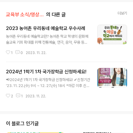
더보기
교육부 소식/영상·카드뉴스·인포그래픽
의 다른 글
2023 농어촌 우리동네 예술학교 우수사례
글 내용
농어촌 우리동네 예술학교란? 농어촌 학교 학생의 문화예
술교육 기회 확대를 위해 전통예술, 연극, 음악, 무용 등을
정규수업, 방학 중 캠프 등으로 참여할 수 있는 교육프로그
1
0
2023. 11. 22.
램입니다. 농어촌 지역 학생들이 문화예술교육으로 잠재력
을 발휘하도록 적극 지원하겠습니다. ▶자세히 보기 : http
s://bit.ly/3G5X0wn #교육부 #농어촌우리동네예술학교
2024년 1학기 1차 국가장학금 신청하세요!
#문화예술교육 #농어촌 우리 동네는 예술을 학교에서 배
글 내용
워요 2023년 농어촌 우리동네 예술학교 우수사례 '농어촌
📢2024년 1학기 1차 국가장학금 신청하세요! ✔신청기간
우리동네 예술학교'란? 농어촌 학교 학생의 문화예술교육
'23. 11. 22.(수) 9시 ~ 12. 27.(수) 18시 *마감 이후 신청
기회 확대를 위해 전문기관과 연계하여 전통예술, 연극, 음
이 불가합니다. ✔서류 제출 및 가구원 동의 '23. 11. 22.
악, 무용 등을 정규수업, 방학 중 캠프 등으로 참여할 수 있
2
1
2023. 11. 22.
(수) 9시 ~ '24. 1. 3.(수) 18시 ✔신청방법 1. 반드시 학생
는 교육프로그램입니다. 농어촌 학교 292개교(9개 시도,
본인이 직접 신청 2. 한국장학재단 누리집 및 모바일 앱에
23개 교육(지..
서 신청 국가장학금 신청하기👉 http://www.kosaf.go.
kr #교육부 #국가장학금 #한국장학재단 #2024년
이 블로그 인기글