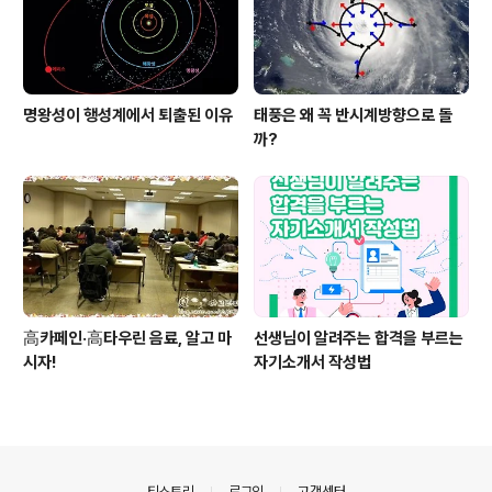
명왕성이 행성계에서 퇴출된 이유
태풍은 왜 꼭 반시계방향으로 돌
까?
高카페인·高타우린 음료, 알고 마
선생님이 알려주는 합격을 부르는
시자!
자기소개서 작성법
의안내
티스토리
로그인
고객센터