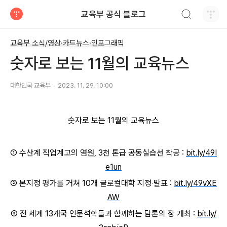
검색하기
교육부 공식 블로그
티스토리
교육부 소식/영상·카드뉴스·인포그래픽
숫자로 보는 11월의 교육뉴스
대한민국 교육부
2023. 11. 29. 10:00
숫자로 보는 11월의 교육뉴스
① 수산계 직업계고의 염원, 3천 톤급 공동실습선 착공 :
bit.ly/49I
e1un
② 본지정 평가를 거쳐 10개 글로컬대학 지정‧발표 :
bit.ly/49vXE
AW
③ 전 세계 13개국 인문석학들과 함께하는 담론의 장 개최 :
bit.ly/