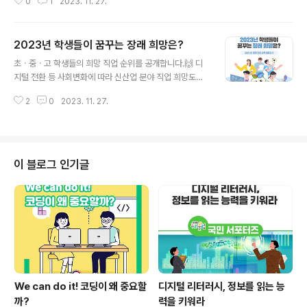
0
1
2023. 11. 27.
✔️ 학교 내외 전문기관을 연계한 심층 지원 개별적 조치가
필요한 사례 다수 ▶ 관계기관·지역사회 전문성·자원 활용
✔️ 학교 밖 청소년 학력 취득·진로설계 지원 진학·진로에 대
2023년 학생들이 꿈꾸는 장래 희망은?
한 높은 욕구 ▶ 학교밖청소년지원센터의 교육적 역할 강
글 내용
화 ✔️ 학교 밖 청소년에 대한 사회적 보호 강화 기초생활 안
초ㆍ중ㆍ고 학생들의 희망 직업 순위를 공개합니다.🙌 디
정과 사회적 보호 필요 ▶ 안전하고 건강한 성장 환경 조성
지털 전환 등 사회변화에 따라 신산업 분야 직업 희망도가
✔️ 학생 지원이 최우선인 공동대응체계 구축 관련기관은
상승했어요! 초ㆍ중등 진로 교육 현황조사에 대한 자세한
많으나 협업 미흡 ▶ 부처·관련기관 간 협업기반 구축 ✔️ 사
2
0
2023. 11. 27.
내용은 누리집에서 확인해 보세요. :) 👉국가통계포털 : ht
각지대 해소를 위한 데이터 기반 강화 데이터 확보·연계 기
tp://www.kosis.kr 👉커리어넷 : http://www.career.
반 부족..
go.kr ▶ 자세히 보기 : https://bit.ly/3SZjcAi #교육부
#꾸미가알려드림 #장래희망 #진로교육 2023년 학생들
이 꿈꾸는 장래희망은? 2023 초·중등 진로 교육 현황조사
이 블로그 인기글
2023년 학생 희망 직업 순위 1위 2위 3위 초등학생 운동
선수 의사 교사 중학생 교사 의사 운동선수 고등학생 교사
간호사 생명과학자 및 연구원 디지털 전환 등 사회변화에
따라 신산업 분야 직업 희망도가 상승했..
We can do it! 코딩이 왜 중요할
디지털 리터러시, 정보를 읽는 능
까?
력을 키워라