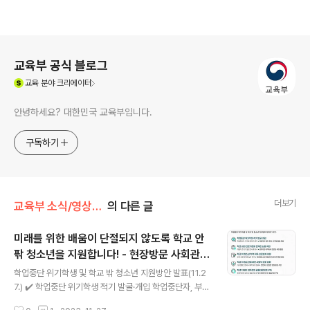
로그 정보
교육부 공식 블로그
(새창열림)
교육
분야 크리에이터
안녕하세요? 대한민국 교육부입니다.
구독하기
더보기
교육부 소식/영상·카드뉴스·인포그래픽
의 다른 글
미래를 위한 배움이 단절되지 않도록 학교 안
팎 청소년을 지원합니다! - 현장방문 사회관계
글 내용
장관회의
학업중단 위기학생 및 학교 밖 청소년 지원방안 발표(11.2
7.) ✔️ 학업중단 위기학생 적기 발굴·개입 학업중단자, 부적
응 중단자 증가 ▶ 복합적인 원인 진단, 적기에 발굴·예방