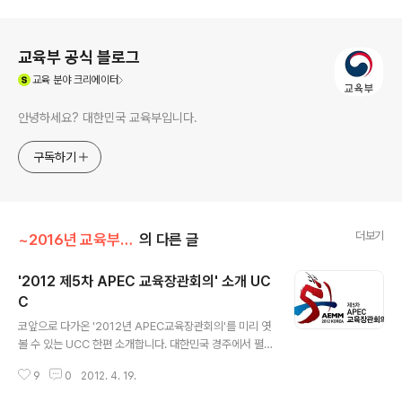
로그 정보
교육부 공식 블로그
(새창열림)
교육
분야 크리에이터
안녕하세요? 대한민국 교육부입니다.
구독하기
더보기
~2016년 교육부 이야기
의 다른 글
'2012 제5차 APEC 교육장관회의' 소개 UC
C
글 내용
코앞으로 다가온 '2012년 APEC교육장관회의'를 미리 엿
볼 수 있는 UCC 한편 소개합니다. 대한민국 경주에서 펼
쳐지는 21세기의 교육혁신을 확인하세요! /yoooheeee
9
0
2012. 4. 19.
1 기자님의 기사 더 보기 아이디어 팩토리가 마음에 드신다
면 구독+해 주세요