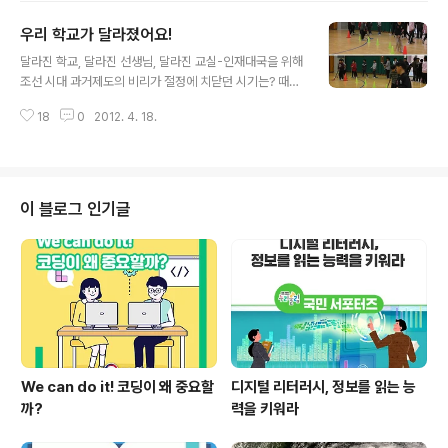
우리 학교가 달라졌어요!
글 내용
달라진 학교, 달라진 선생님, 달라진 교실-인재대국을 위해
조선 시대 과거제도의 비리가 절정에 치닫던 시기는? 때는
바로 조선 후기, 대리 시험, 시험지 유출 등 과거에 대한 열
18
0
2012. 4. 18.
풍은 지금의 수능시험 못지않았던 것 같습니다. 몇 년씩 성
리학을 암기하느라 산에 들어가 세상과 단절하고, 좋은 스
승을 찾아 소위 과외를 받고, 입신양명을 꿈꾸던 그때 이러
한 제도의 문제점을 꼬집은 인물들이 있었습니다. 나라의
인재들이 과거라는 시험에 묶여 재능을 썩히고 있는 것에
이 블로그 인기글
대한 안타까움, 암기 위주의 시험의 문제점, 그리고 이러한
시험이 인재를 등용하는지에 대한 의문의 제기. 이러한 현
실 제도에 대한 문제를 지적하며 등장한 개혁의 인물들이
바로 ‘실학자’입니다. 실학자들이 주장한 것은 ‘공거제’. ‘천
거제’입니다. “필기시..
We can do it! 코딩이 왜 중요할
디지털 리터러시, 정보를 읽는 능
까?
력을 키워라