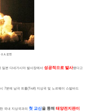
-ⅡA 로켓
성공적으로 발사
분 경 일본 다네가시마 발사장에서
됐다고
시 7분에 남극 트롤(Troll) 지상국 및 노르웨이 스발바드
첫 교신
을 통해
태
양전지판이
위치한 국내 지상국과의