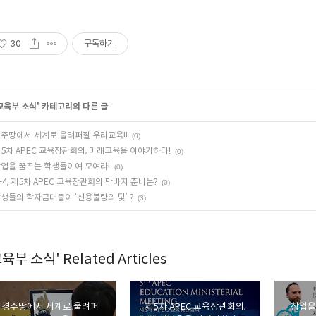
30
구독하기
교육부 소식
' 카테고리의 다른 글
주땅에서 세계로 울려퍼질 우리교육!!
(0)
5차 APEC 교육장관회의, 미래교육을 이야기하다!
(0)
업을 꿈꾸는 학생들이여 모여라!
(0)
-4, 제5차 APEC 교육장관회의 막바지 준비는?
(0)
생들의 학자금대출이 ‘신용불량의 덫’ ?
(3)
육부 소식' Related Articles
경주땅에서 세계로 울려퍼
제5차 APEC 교육장관회의,
창업을