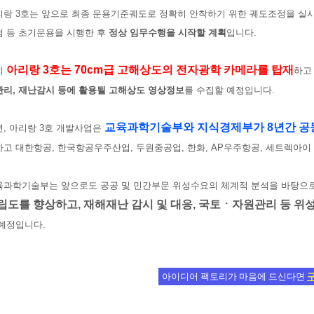
랑 3호는 앞으로 최종 운용기준궤도로 정확히 안착하기 위한 궤도조정을 실시한
험 등 초기운용을 시행한 후
정상 임무수행을 시작할 계획
입니다.
아리랑 3호는 70cm급 고해상도의 전자광학 카메라를 탑재
히
하고
관리, 재난감시 등에 활용될 고해상도 영상정보
를 수집할 예정입니다.
교
육과학기술부와 지식경제부가 8년간 공
, 아리랑 3호 개발사업은
고 대한항공, 한국항공우주산업, 두원중공업, 한화, AP우주항공, 세트렉아이
육과학기술부는 앞으로도 공공 및 민간부문 위성수요의 체계적 분석을 바탕으
립도를 향상하고, 재해재난 감시 및 대응, 국토ㆍ자원관리 등 위
 예정입니다.
아이디어 팩토리가 마음에 드신다면