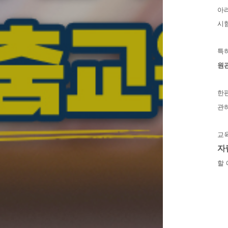
아리
시
특
원
한편
관하
교
자
할