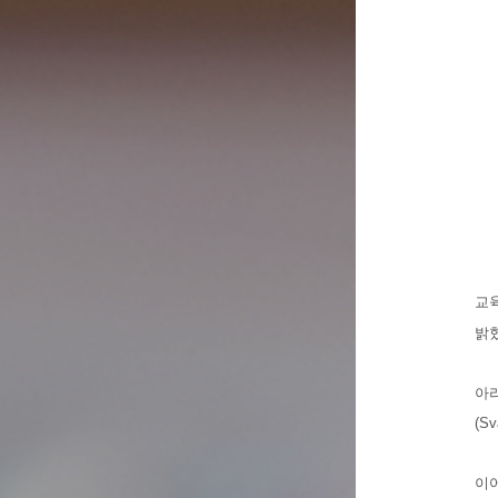
교
밝
아리
(S
이어