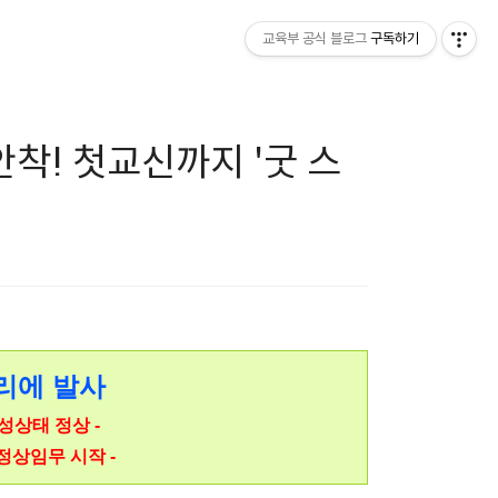
교육부 공식 블로그
구독하기
안착! 첫교신까지 '굿 스
리에 발사
성상태 정상 -
정상임무 시작 -