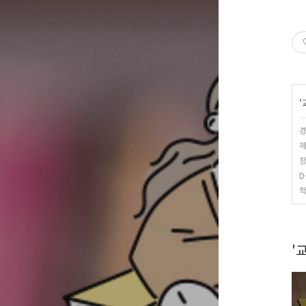
'
경
제
창
D
학
'교