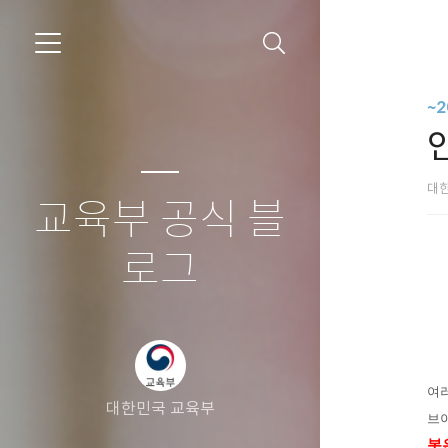
~
대
교육부 공식 블
로그
여
대한민국 교육부
브이
봇