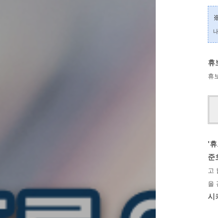
※
휴
휴
'휴
준
고 
을 
시