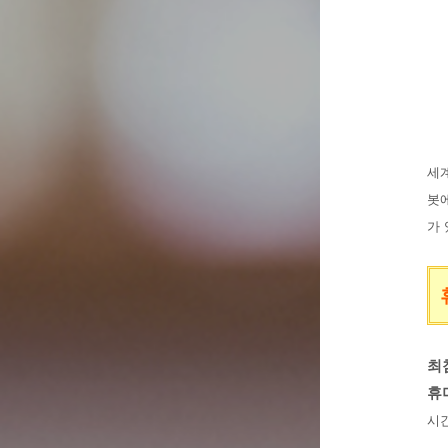
세계
봇
가 
최
휴
시간