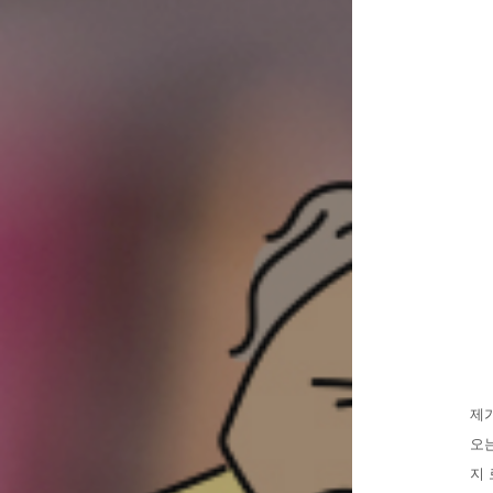
제
오
지 