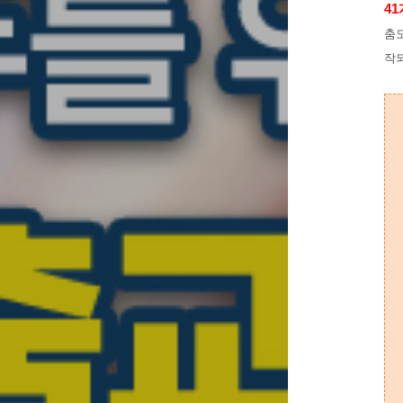
4
춤도
작되