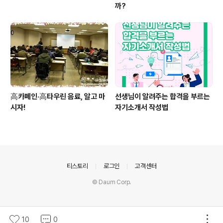
까?
高카페인·高타우린 음료, 알고 마
선생님이 알려주는 합격을 부르는
시자!
자기소개서 작성법
의안내
티스토리
로그인
고객센터
© Daum Corp.
10
0