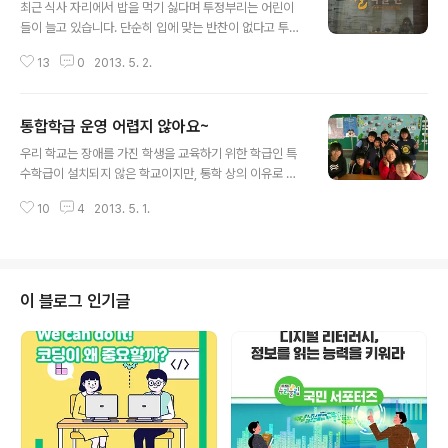
최근 식사 자리에서 밥을 먹기 싫다며 투정부리는 어린이
들이 늘고 있습니다. 단순히 입에 맞는 반찬이 없다고 투정
부리는 것이 아닌 밥, 쌀로 된 밥이 싫다며 거부하는 예도
13
0
2013. 5. 2.
적지 않습니다. 예전에는 상상하기 어려웠던 모습입니다.
쌀에는 우리가 알고 있는 또 잘 알지 못하는 여러 가지 우수
성이 있습니다. 이러한 우수성을 지닌 쌀을 소개하고, 생활
통합학급 운영 어렵지 않아요~
속에서 쌀과 더욱 친해질 수 있도록 도와주는 곳이 있습니
글 내용
다. 세계 최초로 건립된 쌀 박물관입니다. 쌀 박물관의 1층
우리 학교는 장애를 가진 학생을 교육하기 위한 학급인 특
전시관에서는 쌀이 가지고 있는 역사, 문화, 경제적 가치를
수학급이 설치되지 않은 학교이지만, 통학 상의 이유로 한
한눈에 볼 수 있습니다. 벼의 전래와 역사는 물론 쌀 문화의
아이가 입학하였습니다. 그 학생은 뇌 병변을 앓고 있는 지
변천, 팔도의 쌀 이야기까지 만나볼 수 있습니다. 쌀은 보리
10
4
2013. 5. 1.
체장애 학생으로 몸이 불편하며 등하교나 식사 시 도움 없
·밀과 함께 세계적으로 중요한 농산물 중 하나입니다. 세계
이는 혼자서 학업을 수행하기 어려운 학생이었습니다. 앉
총생산량의 약 ..
아있을 때도 몸을 흔든다거나 상황에 맞지 않는 소리를 낸
다거나 하여 수업에 영향을 주지 않을까 걱정을 많이 하였
습니다. 평소 장애학생과 같이 생활해본 경험이 없던 학생
이 블로그 인기글
들은 걱정 반으로 새 학기를 기다렸고, 교사 또한 장애학생
에 대해 교육을 해볼 기회가 없었던 우리 학교에서는 고민
과 걱정이 참 많았던 것이 사실입니다. 하지만 학교에서는
리나를 만나기 위해 여러 준비를 소홀히 하지 않았습니다.
통합교육 형태의 수업을 진행하기 위해 보..