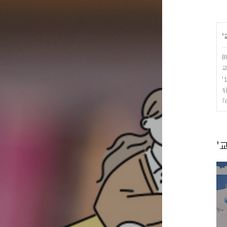
'
B
교
'
뒤
｢
'교