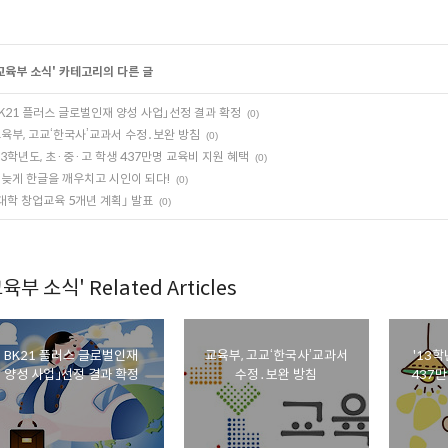
교육부 소식
' 카테고리의 다른 글
K21 플러스 글로벌인재 양성 사업」선정 결과 확정
(0)
육부, 고교‘한국사’교과서 수정․보완 방침
(0)
13학년도, 초·중·고 학생 437만명 교육비 지원 혜택
(0)
늦게 한글을 깨우치고 시인이 되다!
(0)
대학 창업교육 5개년 계획｣ 발표
(0)
육부 소식' Related Articles
BK21 플러스 글로벌인재
교육부, 고교‘한국사’교과서
'13학
양성 사업」선정 결과 확정
수정․보완 방침
437