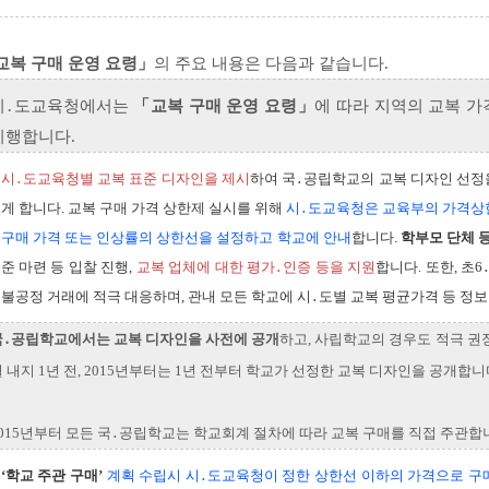
교복 구매 운영 요령」
의 주요 내용은 다음과 같습니다.
시․도교육청에서는
「교복 구매 운영 요령」
에 따라 지역의 교복 가
시행합니다.
시․도교육청별 교복 표준 디자인을 제시
하여 국․공립학교의 교복 디자인 선정
게 합니다. 교복 구매 가격 상한제 실시를 위해
시․도교육청은 교육부의 가격상한
구매 가격 또는 인상률의 상한선을 설정하고 학교에 안내
합니다.
학부모 단체 
준 마련 등 입찰 진행,
교복 업체에 대한 평가․인증 등을 지원
합니다. 또한, 초
불공정 거래에 적극 대응하며, 관내 모든 학교에 시․도별 교복 평균가격 등 정
국․공립학교에서는 교복 디자인을 사전에 공개
하고, 사립학교의 경우도 적극 권장
 내지 1년 전, 2015년부터는 1년 전부터 학교가 선정한 교복 디자인을 공개합니
015년부터 모든 국․공립학교는 학교회계 절차에 따라 교복 구매를 직접 주관합
‘학교 주관 구매’
계획 수립시 시․도교육청이 정한 상한선 이하의 가격으로 구