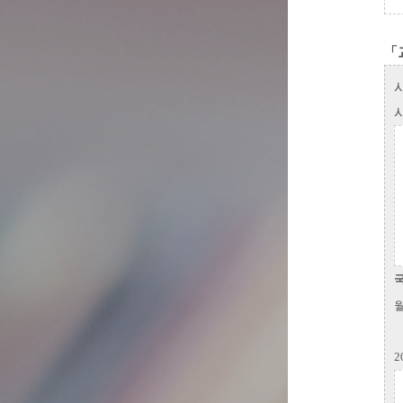
「
월
2