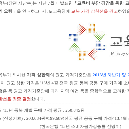
육부(장관 서남수)는 지난 7월에 발표한
「교육비 부담 경감을 위한 
영 요령」
을 안내하고, 시․도교육청에
교복 가격 상한선을 권고
하였
육부가 제시한
가격 상한제
의 권고 가격기준안은
2013년 하반기 및 2
. 이 권고 상한 가격은 '13년 4월 전국 평균 동복 공동 구매 가격에
청
은 동 권고 가격기준안에 따라 지역 여건 등을 종합적으로 고려한
한선을 최종 결정
합니다.
 ‘13년 동복 개별 구매 가격 평균 : 250,845원
 (산정기초) : 203,084원=199,689(전국 평균 공동 구매 가격/‘13.4월 조
(한국은행 ’13년 소비자물가상승률 전망치)