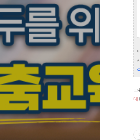
사
결
교
대