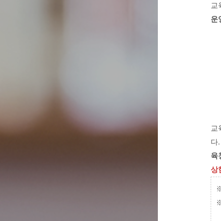
교
운
교
다
육
상
※
※