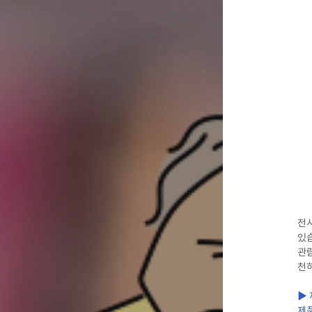
전시
있
관
천하
▶ 
제품