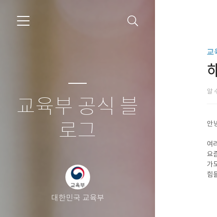
교
알 
교육부 공식 블
로그
안
여
요즘
가도
힘들
대한민국 교육부