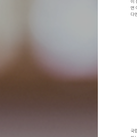
이 
면 
다면
국립