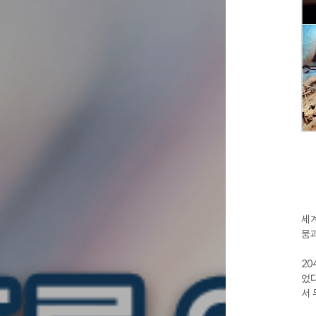
세계
뭄과
20
었다
서 