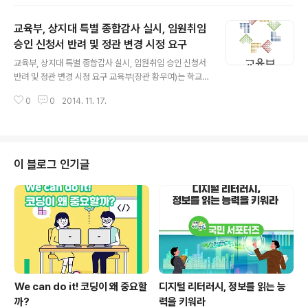
원 정보를 한곳에서 비교할 수 있게 되었습니다. 국무총리
실 영유아 교육‧보육 통합 추진단(단장 : 국무2차장, 이하
교육부, 상지대 특별 종합감사 실시, 임원취임
추진단)은 교육부·복지부와 함께 ‘어린이집·유치원 통합정
보공시 사이트(www.childinfo.go.kr)’를 구축하고, 11월
승인 신청서 반려 및 정관 변경 시정 요구
글 내용
17일(월) 9시부터 대국민 서비스를 제공하기로 했습니다.
교육부, 상지대 특별 종합감사 실시, 임원취임 승인 신청서
유보통합 1단계 과제인 이번 통합은 지난 제3차 유보통합
반려 및 정관 변경 시정 요구 교육부(장관 황우여)는 학교
추진위원회(’14.8.29) 논의 등을 거쳐 확정된 「어린이집·
법인 상지학원과 상지대학교에 대해 특별 종합감사를 11월
유치원 정보공시 연계 및 통합 방안」에 ..
0
0
2014. 11. 17.
24일부터 실시하기로 하였습니다. 그간 교육부는 상지대
학교와 법인에 대해 대학운영 정상화 방안 제출을 요구(‘1
4.9.18)하였으며, 이후 ’14.10.10 제출된 정상화 방안에 대
하여 구체적 추진계획을 제출(‘14.10.13)토록 하는 등 상지
대학교의 정상화를 위해 지속적으로 노력해 왔습니다. 그
이 블로그 인기글
런데, 학교법인 상지학원 및 상지대에서 제출한 대학운영
정상화 방안(‘14.10.10) 및 구체적 추진계획(’14.11.7)을
검토한 결과, 기숙사 신축, 한방병원 강릉 분원 설립 등의
추진계획만 제시하고, 공사비 출연 계획(출연증서 등) ..
We can do it! 코딩이 왜 중요할
디지털 리터러시, 정보를 읽는 능
까?
력을 키워라