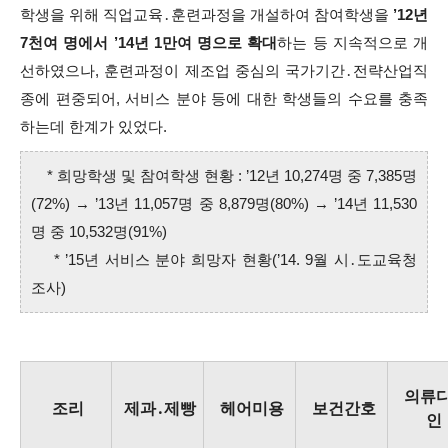
학생을 위해 직업교육․훈련과정을 개설하여 참여학생을
’12년
7천여 명에서 ’14년 1만여 명으로 확대
하는 등 지속적으로 개
선하였으나,
훈련과정이 제조업 중심의 국가기간․전략산업직
종에 편중되어, 서비스 분야 등에 대한 학생들의 수요를 충족
하는데 한계가 있었다.
* 희망학생 및 참여학생 현황 : ’12년 10,274명 중 7,385명
(72%) → ’13년 11,057명 중 8,879명(80%) → ’14년 11,530
명 중 10,532명(91%)
* ’15년 서비스 분야 희망자 현황(’14. 9월 시․도교육청
조사)
의류
조리
제과․제빵
헤어미용
보건간호
인