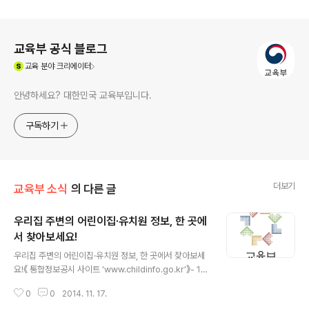
로그 정보
교육부 공식 블로그
(새창열림)
교육
분야 크리에이터
안녕하세요? 대한민국 교육부입니다.
구독하기
더보기
교육부 소식
의 다른 글
우리집 주변의 어린이집·유치원 정보, 한 곳에
서 찾아보세요!
글 내용
우리집 주변의 어린이집·유치원 정보, 한 곳에서 찾아보세
요!《 통합정보공시 사이트 ‘www.childinfo.go.kr’》- 11.1
7일(월)부터 9시부터 운영 개시 -- 가까운 어린이집․유치
0
0
2014. 11. 17.
원 지도 검색 및 비교 서비스 제공 -지역 내 어린이집․유치