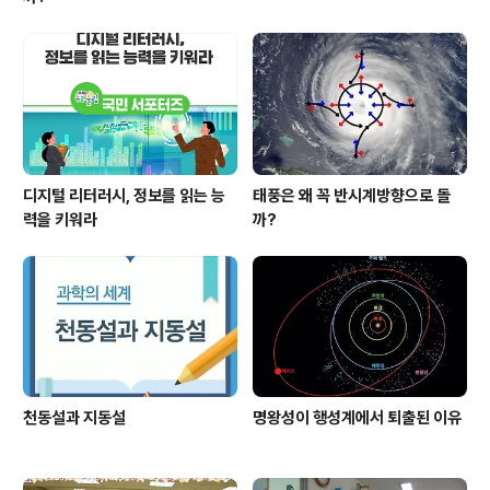
디지털 리터러시, 정보를 읽는 능
태풍은 왜 꼭 반시계방향으로 돌
력을 키워라
까?
천동설과 지동설
명왕성이 행성계에서 퇴출된 이유