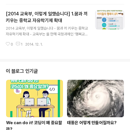
안」을 수립하였다. 종합발전 방안은 우리 고등교육의 비전
을 “창의적 인재 양성과 혁신적 가치 창출”로 정하고, 새 정
[2014 교육부, 이렇게 일했습니다] 1.꿈과 끼
부에서 추진할 주요 정책의 추진계획을 마련하였다. 그리
고 2014년 한 해, 교육부 대학지원실에서는 종합발전 방
키우는 중학교 자유학기제 확대
글 내용
안의 밑그림 위에서 주요 정책과 사업의 본격적인 추진 계
2014 교육부, 이렇게 일했습니다 - 꿈과 끼 키우는 중학교
획을 마련하고 시행하였다. 지방대학과 전문대학 육성, 고
자유학기제 확대 - 교육부는 올 한해 국정과제인 ‘행복교
등교육 재정지원 확대, 대입 간소화와 소득연계형 반값등
육, 창의인재 양성’을 실현하기 위해 숨 가쁘게 달려왔다.
록금, 대학 구조개혁 추진 등 숨가쁘게 달려온 대학 정책의
0
1
2014. 12. 1.
자유학기제를 성공적으로 도입하기 위해 연구·희망학교를
한 해를 정리해보고자 한다. ..
확대하였고, 현장중심의 학교폭력 대책을 추진했다. 또한,
국가직무능력표준과 학습모듈을 개발하여 학벌이 아닌 능
력중심사회의 기반을 마련하였으며, 유치원부터 대학까지
맞춤형 교육비 지원으로 고른 교육기회를 보장하는 계기를
이 블로그 인기글
마련하였다. 2014년 교육부가 추진해 온 주요사업들을 정
리해 본다.글│조재익 교육부 공교육진흥과장 자유학기제
란 중학교 교육과정 중 한 학기 동안 학생들이 중간·기말고
사 등 시험부담에서 벗어나 꿈과 끼를 찾을 수 있도록 수업
운영을 토론, 실습 등 학생 참여형으로..
We can do it! 코딩이 왜 중요할
태풍은 어떻게 만들어질까요?
까?