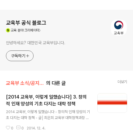
로그 정보
교육부 공식 블로그
(새창열림)
교육
분야 크리에이터
안녕하세요? 대한민국 교육부입니다.
구독하기
더보기
교육부 소식/공지사항
의 다른 글
[2014 교육부, 이렇게 일했습니다] 3. 창의
적 인재 양성의 기초 다지는 대학 정책
글 내용
2014 교육부, 이렇게 일했습니다 - 창의적 인재 양성의 기
초 다지는 대학 정책 - 글│최은희 교육부 대학정책과장 박
근혜 정부 출범 첫 해인 2013년, 교육부는 대학 현장 전문
0
0
2014. 12. 4.
가들로 대학발전기획단을 구성하여 「고등교육 종합발전 방