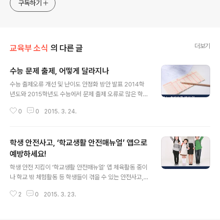
구독하기
더보기
교육부 소식
의 다른 글
수능 문제 출제, 어떻게 달라지나
글 내용
수능 출제오류 개선 및 난이도 안정화 방안 발표 2014학
년도와 2015학년도 수능에서 문제 출제 오류로 많은 학생
들이 혼란에 빠졌었는데요. 다시는 이런 문제가 생기지 않
0
0
2015. 3. 24.
도록, 또 수험생들이 안정적으로 수험 준비를 할 수 있도록
하기 위해 방안을 마련했어요. 교육부는 수능 개선방안 마
련을 위해 작년 12월 ‘수능개선위원회’를 구성했습니다. 약
학생 안전사고, ‘학교생활 안전매뉴얼’ 앱으로
3개월에 걸쳐 논의하고 현장의 의견을 수렴해 ‘수능 출제
오류 개선 및 난이도 안정화 방안(시안)’을 제시했습니다.
예방하세요!
글 내용
이번 방안은 2차례의 공청회와 추가적인 현장 의견을 수렴
학생 안전 지킴이 ‘학교생활 안전매뉴얼’ 앱 체육활동 중이
해서 3월 말에 개선 방안을 확정할 계획이고요. 확정된 방
나 학교 밖 체험활동 등 학생들이 겪을 수 있는 안전사고,
안으로 2016학년도 수능시행계획에 반영하고, 6월 모의
이제 ‘학교생활 안전매뉴얼’ 앱으로 예방하세요! ‘학교생활
평가부터 적용합니다. 참고로 전체 대입전형과 연계된 중
2
0
2015. 3. 23.
안전매뉴얼’은 자연재해, 학교내·외 활동, 폭력, 교통사고,
장기 수능 개선방안은 이번 시안..
감염 및 중독, 응급처치, 자연재난, 비상사태 등 8개 영역 5
5개 안전사고에 대한 내용으로 구성되어 있는 스마트폰 앱