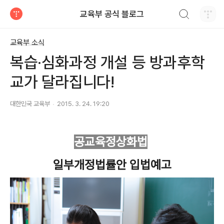
검색하기
교육부 공식 블로그
티스토리
교육부 소식
복습·심화과정 개설 등 방과후학
교가 달라집니다!
대한민국 교육부
2015. 3. 24. 19:20
공교육정상화법
일부개정법률안 입법예고