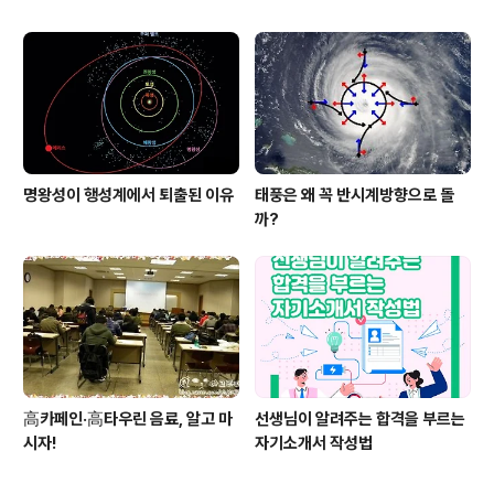
명왕성이 행성계에서 퇴출된 이유
태풍은 왜 꼭 반시계방향으로 돌
까?
高카페인·高타우린 음료, 알고 마
선생님이 알려주는 합격을 부르는
시자!
자기소개서 작성법