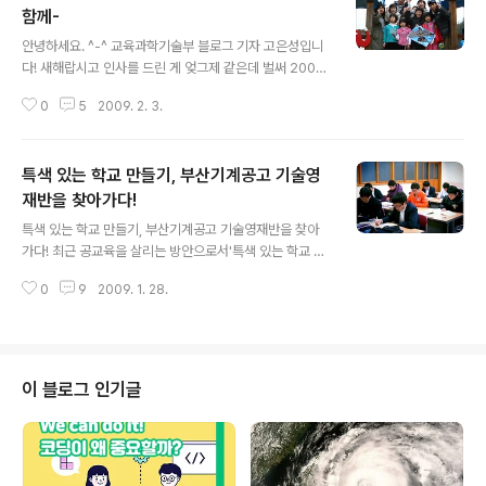
함께-
글 내용
안녕하세요. ^-^ 교육과학기술부 블로그 기자 고은성입니
다! 새해랍시고 인사를 드린 게 엊그제 같은데 벌써 2009
년의 한 달이 지났네요. 새해 복 많이 받고 계시죠? :) 오늘
0
5
2009. 2. 3.
은 2009년 1월을 누구보다 뜨겁게 보낸 우리 대학생들을
보여드리려고 합니다. 이름하야 “2009 대학생 과학 공감
활동 봉사단(이하 과활마당)” !! 교육과학기술부와 한국과
특색 있는 학교 만들기, 부산기계공고 기술영
학창의재단은 이번 겨울방학을 맞아 대학생들이 전국의 학
교·사회복지 시설 등을 찾아가 아이들에게 과학 체험 기회
재반을 찾아가다!
글 내용
를 제공하는 ‘과활마당’에 참여할 대학생 72명을 모집했는
특색 있는 학교 만들기, 부산기계공고 기술영재반을 찾아
데요. 선정된 학생들은 6명씩 한 조가 되어 12개 지역에서
가다! 최근 공교육을 살리는 방안으로서'특색 있는 학교 만
1월 14일부터 22일까지 2회에 걸쳐 3박 4일 동안 실시하
들기'사업이 시작되었습니다. '특색 있는 학교'만들기'란 많
는 과학기술 공감활동에 참가하였습니다. 이들은 주로 농
0
9
2009. 1. 28.
은 학교가 다양성을 확보하고 교육력을 개선할 수 있도록
산어촌·도서벽지 지..
지원하는 사업으로서, 고교별로 다양하고 창의적인교육과
정을 운영할 수 있도록 돕는 사업입니다. 여러 학교들이 '특
색 있는' 학교로 거듭나기 위해 여러 프로그램들을 실시하
고 있는데요, 그중 학생들을 영재로 키워내겠다고 슬로건
이 블로그 인기글
을 내건 학교가 있었습니다. 바로 ‘부산기계공업고등학
교’입니다.‘아니 전문계 고교에서 영재라뇨?’ 라고 질문하
실 분들을 위해 직접 학교로 찾아가 확인해 보았습니다. 들
어보셨나요?기술영재! 부산기계공고의 '특색 있는 학교 만