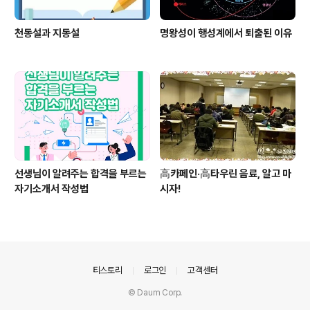
천동설과 지동설
명왕성이 행성계에서 퇴출된 이유
선생님이 알려주는 합격을 부르는
高카페인·高타우린 음료, 알고 마
자기소개서 작성법
시자!
의안내
티스토리
로그인
고객센터
© Daum Corp.