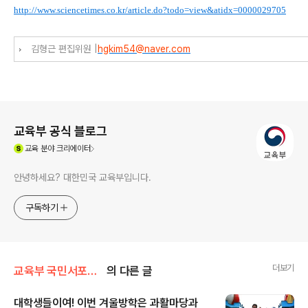
http://www.sciencetimes.co.kr/article.do?todo=view&atidx=0000029705
김형근 편집위원 |
hgkim54@naver.com
로그 정보
교육부 공식 블로그
(새창열림)
교육
분야 크리에이터
안녕하세요? 대한민국 교육부입니다.
구독하기
더보기
교육부 국민서포터즈
의 다른 글
대학생들이여! 이번 겨울방학은 과활마당과