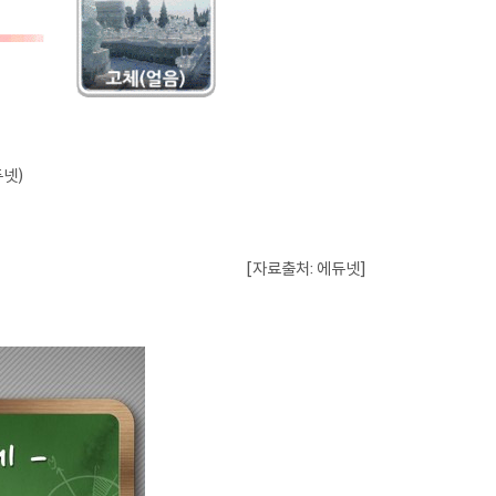
듀넷)
[자료출처: 에듀넷]