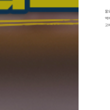
물도
액체
고체