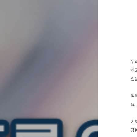
우리
하고
얼
액체
요.
기체
담는