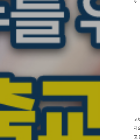
또 
고체
지요
고 