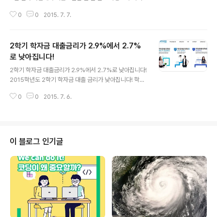
않고 창고에 쌓아놓은 각종 기자재 규모가 무려 700억원
0
0
2015. 7. 7.
규모라는 머니투데이 보도와 관련, 교육부는 2010～201
4년 구매 당해연도 미활용 기자재는 94건으로 이 중 55건
은 연말도입, 나머지는 39건은 시험운전, 활용준비 등 사
2학기 학자금 대출금리가 2.9%에서 2.7%
유에 기인함을 말씀드립니다. 사업의 효율적 집행관리를
위하여 기자재 구매연도 활용유무 관리 중에 있습니다. 교
로 낮아집니다!
글 내용
육부는 기자재가 효율적으로 활용되고 관리될 수 있도록
2학기 학자금 대출금리가 2.9%에서 2.7%로 낮아집니다!
연구장비담당자 배치현황을 파악하고 공동활용도 평가지
2015학년도 2학기 학자금 대출 금리가 낮아집니다! 학자
표를 개선할 계획이며, 기자재 활용 및 운영현황 현장점검
금 상환에 부담을 느끼는 이들에겐 반가운 소식이 아닐까
을 통해 개선대책 마련 추진할 것입니다. ■ 언론사명 : 머
0
0
2015. 7. 6.
싶은데요. 특별히 청년층의 금융부담 완화를 위해 지난 20
니투데이■ 보도일시 : 2015...
13년도부터 유지되어 오던 2.9%의 금리를 0.2%p 낮아
졌습니다. 금리가 2.7%로 낮아져 학자금 대출 상환 부담
을 한층 덜게 되었습니다. ■ 든든학자금 확대 및 일반대출
연령제한 일부 완화이뿐 아니라 재취업을 원하는 중장년층
이 블로그 인기글
의 학업 지원을 확대하기 위해 전문대 계약학과(채용조건
형)에서 교육을 받는 경우에는 만 45세(현행 만 35세)까
지 든든학자금을 받을 수 있도록 했습니다. 2014년 전문
대 계약학과(채용조건형) 설치 대학은 안산대학교, 경인여
자대학교 2개 학교입니다. ..