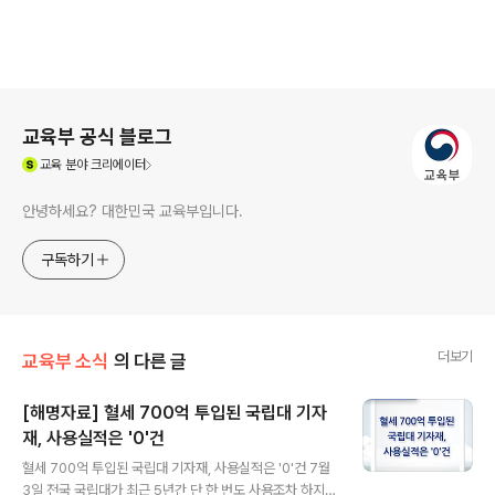
로그 정보
교육부 공식 블로그
(새창열림)
교육
분야 크리에이터
안녕하세요? 대한민국 교육부입니다.
구독하기
더보기
교육부 소식
의 다른 글
[해명자료] 혈세 700억 투입된 국립대 기자
재, 사용실적은 '0'건
글 내용
혈세 700억 투입된 국립대 기자재, 사용실적은 '0'건 7월
3일 전국 국립대가 최근 5년간 단 한 번도 사용조차 하지