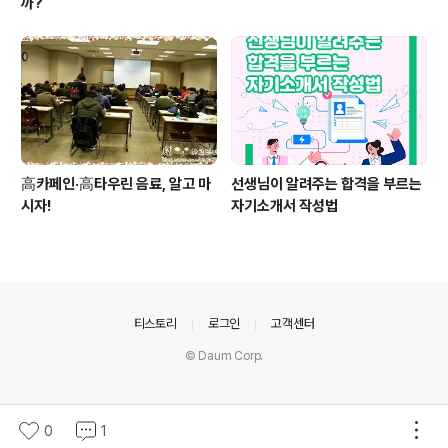
까?
高카페인·高타우린 음료, 알고 마
선생님이 알려주는 합격을 부르는
시자!
자기소개서 작성법
의안내
티스토리
로그인
고객센터
© Daum Corp.
0
1