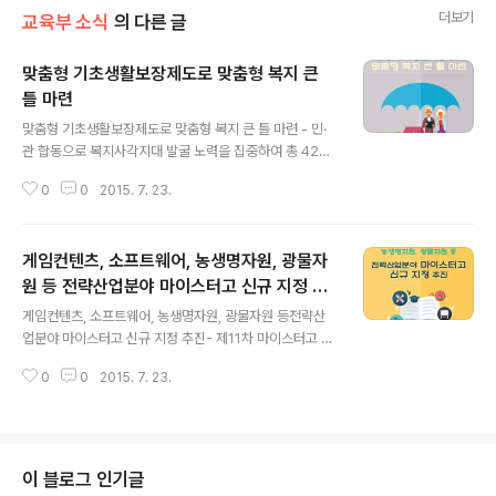
더보기
교육부 소식
의 다른 글
맞춤형 기초생활보장제도로 맞춤형 복지 큰
틀 마련
글 내용
맞춤형 기초생활보장제도로 맞춤형 복지 큰 틀 마련 - 민·
관 합동으로 복지사각지대 발굴 노력을 집중하여 총 42만
명 신규 신청 -- 7.20일 기존 수급자 및 신규 수급자에 대
0
0
2015. 7. 23.
해 맞춤형 급여 첫 지급 -- 7.20일 이후에도 조사절차를 조
속히 완료하여 순차적으로 급여지급 - ① 부양의무자 기준
완화로 현금급여가 증가한 사례(예시 ①) ○○ ○○시에 홀
게임컨텐츠, 소프트웨어, 농생명자원, 광물자
로 사시는 오○○ 할머니는 부양의무자인 아들(3인가구)의
소득이 331만원으로 기준을 초과하여 기초생활수급자가
원 등 전략산업분야 마이스터고 신규 지정 추
글 내용
되지 못 하고 기초연금 20만원으로 생활했습니다. 하지만
진
게임컨텐츠, 소프트웨어, 농생명자원, 광물자원 등전략산
7월부터 부양의무자 기준이 완화되어 기초연금 외에도 기
업분야 마이스터고 신규 지정 추진- 제11차 마이스터고 선
초생활수급자로서 생계급여 24만원, 주거급여 8만원과 의
정 설명회 개최 - 교육부는 국가‧지역 전략산업과 창조경제
료급여를 받게 될 예정입니다. (※ 부양능..
0
0
2015. 7. 23.
를 이끌어 갈 우수 기술인재 양성을 위한 제11차 마이스터
고 지정 설명회를 7월 21일(화)에 개최한다고 밝혔습니다.
금번 제11차 마이스터고 지정은 산업별 관련부처에서 인재
육성이 필요하다고 판단하여 요청한 게임컨텐츠(문체부),
광물자원개발‧생산(산자부), 소프트웨어(미래부), 농생명자
이 블로그 인기글
원생산가공/농업경영인(농식품부)의 5개 분야에서 우선