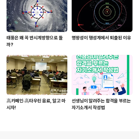
태풍은 왜 꼭 반시계방향으로 돌
명왕성이 행성계에서 퇴출된 이유
까?
高카페인·高타우린 음료, 알고 마
선생님이 알려주는 합격을 부르는
시자!
자기소개서 작성법