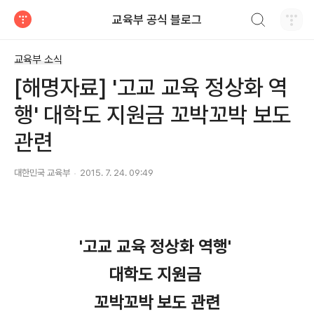
검색하기
교육부 공식 블로그
티스토리
교육부 소식
[해명자료] '고교 교육 정상화 역
행' 대학도 지원금 꼬박꼬박 보도
관련
대한민국 교육부
2015. 7. 24. 09:49
'고교 교육 정상화 역행'
대학도 지원금
꼬박꼬박 보도 관련