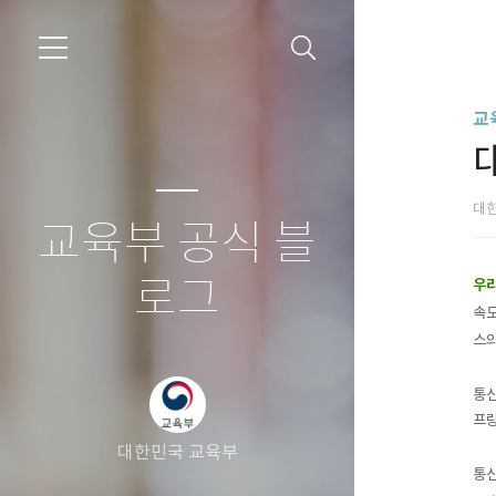
교
대
교육부 공식 블
로그
우리
속도
스의
통신
프랑
대한민국 교육부
통신