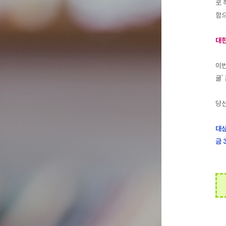
로 
함으
대한
이번
쿨’
당선
대상
금 