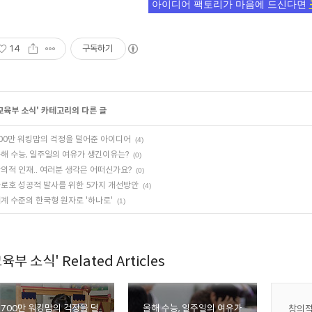
아이디어 팩토리가 마음에 드신다면
14
구독하기
교육부 소식
' 카테고리의 다른 글
00만 워킹맘의 걱정을 덜어준 아이디어
(4)
해 수능, 일주일의 여유가 생긴이유는?
(0)
의적 인재.. 여러분 생각은 어떠신가요?
(0)
로호 성공적 발사를 위한 5가지 개선방안
(4)
계 수준의 한국형 원자로 '하나로'
(1)
육부 소식' Related Articles
700만 워킹맘의 걱정을 덜
올해 수능, 일주일의 여유가
창의적