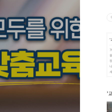
'
7
올
창
나
세
'교