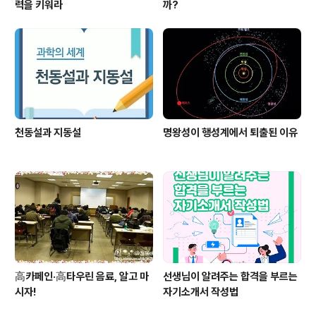
력을 키워라
까?
천동설과 지동설
명왕성이 행성계에서 퇴출된 이유
高카페인·高타우린 음료, 알고 마
선생님이 알려주는 합격을 부르는
시자!
자기소개서 작성법