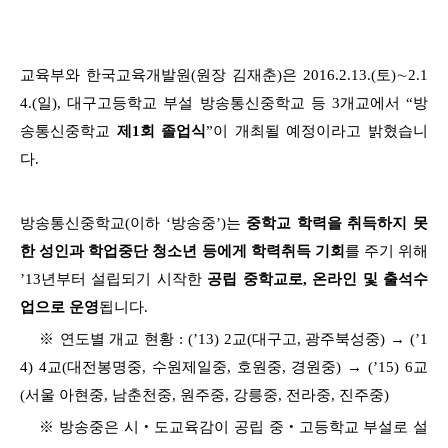
교육부와 한국교육개발원(원장 김재춘)은 2016.2.13.(토)∼2.1
4.(일), 대구고등학교 부설 방송통신중학교 등 3개교에서 “방
송통신중학교
제1회 졸업식
”이 개최될 예정이라고 밝혔습니
다.
방송통신중학교(이하 ‘방송중’)는
중학교 학력을 취득하지 못
한 성인과 학업중단 청소년 등에게 학력취득 기회
를 주기 위해
’13년부터 설립되기 시작한
공립 중학교로, 온라인 및 출석수
업으로 운영
됩니다.
※ 연도별 개교 현황 : (’13) 2교(대구고, 광주북성중) → (’1
4) 4교(대전봉명중, 수원제일중, 호원중, 경원중) → (’15) 6교
(서울 아현중, 남춘천중, 원주중, 강릉중, 전라중, 진주중)
※ 방송중은 시‧도교육감이 공립 중‧고등학교 부설로 설