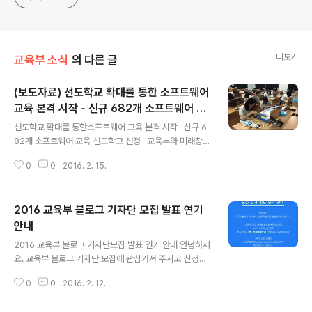
더보기
교육부 소식
의 다른 글
(보도자료) 선도학교 확대를 통한 소프트웨어
교육 본격 시작 - 신규 682개 소프트웨어 교
글 내용
육 선도학교 선정 -
선도학교 확대를 통한소프트웨어 교육 본격 시작- 신규 6
82개 소프트웨어 교육 선도학교 선정 -교육부와 미래창조
과학부 공동 예산 지원, 총 900개 학교 운영17개 시·도 교
0
0
2016. 2. 15.
육청 공모를 통해 3월 중 선정 완료, 최대 2년간 운영 지원
교육부(부총리겸 교육부장관 이준식)와 미래창조과학부
(장관 최양희, 이하 미래부)는 소프트웨어 교육 필수화의
2016 교육부 블로그 기자단 모집 발표 연기
내실 있는 준비를 위해 올해 682개의 「소프트웨어 교육 선
도학교」 를 신규로 선정한다고 밝혔습니다. 이로써 지난해
안내
글 내용
부터 운영을 지원하고 있는 교육부 연구학교 68개교, 미래
2016 교육부 블로그 기자단모집 발표 연기 안내 안녕하세
부 선도학교 150개교와 더불어 총 900개교의 「소프트웨
요. 교육부 블로그 기자단 모집에 관심가져 주시고 신청해
어 교육 연구‧선도학교」 를 운영하게 됩니다. 또한 지난해
주신 여러분께 감사드립니다.2.5(금)에 기자단 모집 결과
‘소프트웨어 중심사회를 위한 인재양성 추진계획(’15.7.2
0
0
2016. 2. 12.
를 발표할 예정이었지만, 심사가 늦어지는 관계로결과 발
1)’의 발표 내용에 ..
표가 2월 셋째 주로 연기되었음을 알려드립니다. 발표가