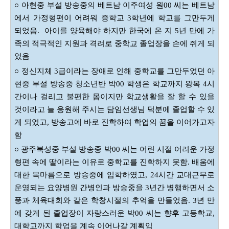
○ 아현중 부설 방송중의 베트남 이주여성 원00 씨는 베트남
에서 가정형편이 어려워 중학교 3학년에 학교를 그만두게
되었음. 아이를 양육해야 하지만 한국에 온 지 5년 만에 가
족의 적극적인 지원과 격려로 중학교 졸업장을 손에 쥐게 되
었음
○ 정신지체 3급이라는 장애로 인해 중학교를 그만두었던 아
현중 부설 방송중 청소년반 박00 학생은 학교까지 왕복 4시
간이나 걸리고 불편한 몸이지만 학교생활을 잘 할 수 있을
것이라고 늘 응원해 주시는 담임선생님 덕분에 졸업할 수 있
게 되었고, 방송고에 바로 진학하여 학업의 꿈을 이어가고자
함
○ 광주북성중 부설 방송중 박00 씨는 어린 시절 어려운 가정
형편 속에 딸이라는 이유로 중학교를 진학하지 못함. 배움에
대한 목마름으로 방송중에 입학하였고, 24시간 교대근무로
운영되는 요양병원 간병인과 방송중을 3년간 병행하면서 소
풍과 체육대회와 같은 학창시
절의 추억을 만들었음. 3년 만
에 갖게 된 졸업장이 자랑스러운 박00 씨는 향후 고등학교,
대학교까지 학업을 계속 이어나갈 계획임