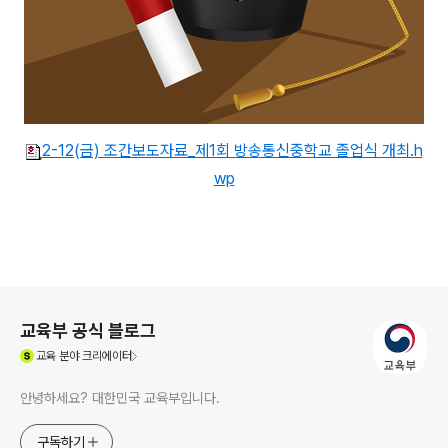
2-12(금) 조간보도자료_제1회 방송통신중학교 졸업식 개최.h
wp
로그 정보
교육부 공식 블로그
(새창열림)
교육
분야 크리에이터
안녕하세요? 대한민국 교육부입니다.
구독하기