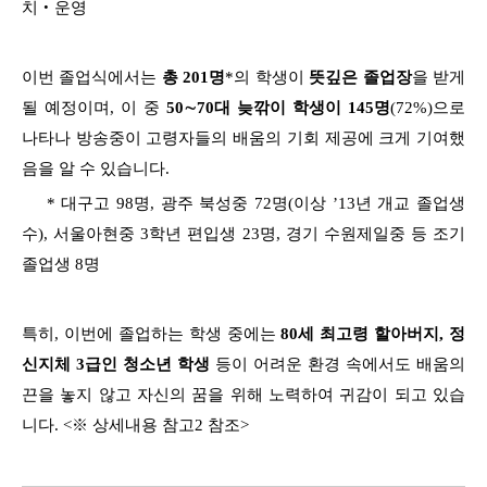
치‧운영
이번 졸업식에서는
총 201명
*의 학생이
뜻깊은 졸업장
을 받게
될 예정이며, 이 중
50∼70대 늦깎이 학생이 145명
(72%)으로
나타나 방송중이 고령자들의 배움의 기회 제공에 크게 기여했
음을 알 수 있습니다.
* 대구고 98명, 광주 북성중 72명(이상 ’13년 개교 졸업생
수), 서울아현중 3학년 편입생 23명, 경기 수원제일중 등 조기
졸업생 8명
특히, 이번에 졸업하는 학생 중에는
80세 최고령 할아버지, 정
신지체 3급인 청소년 학생
등이 어려운 환경 속에서도 배움의
끈을 놓지 않고 자신의 꿈을 위해 노력하여 귀감이 되고 있습
니다. <※ 상세내용 참고2 참조>