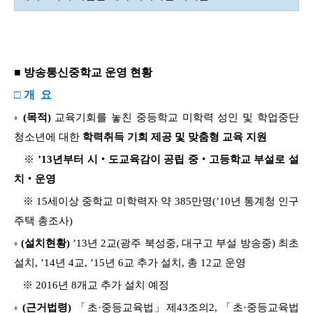
■ 방송통신중학교 운영 현황
□ 개 요
◦
(목적)
교육기회를 놓친 중등학교 미학력 성인 및 학업중단
청소년에 대한
학력취득 기회 제공 및 맞춤형 교육 지원
※
’13년부터 시‧도교육감이 공립 중‧고등학교 부설로 설
치‧운영
※ 15세이상 중학교 미학력자 약 385만명(’10년 통계청 인구
주택 총조사)
◦
(설치현황)
’13년 2교(광주 북성중, 대구고 부설 방송중) 최초
설치, ’14년 4교, ’15년 6교 추가 설치, 총 12교 운영
※ 2016년 8개교 추가 설치 예정
◦
(근거법령)
「초·중등교육법」제43조의2, 「초·중등교육법