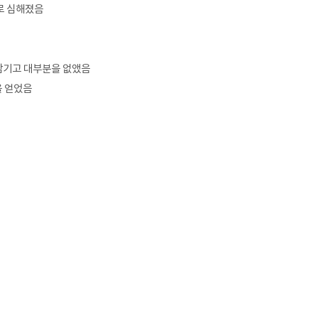
로 심해졌음
 남기고 대부분을 없앴음
을 얻었음