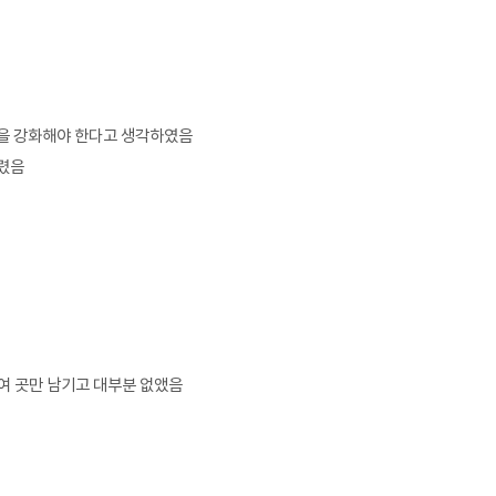
권을 강화해야 한다고 생각하였음
스렸음
여 곳만 남기고 대부분 없앴음