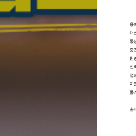
용
대신
통상
중건
원망
선비
철폐
지원
물가
출