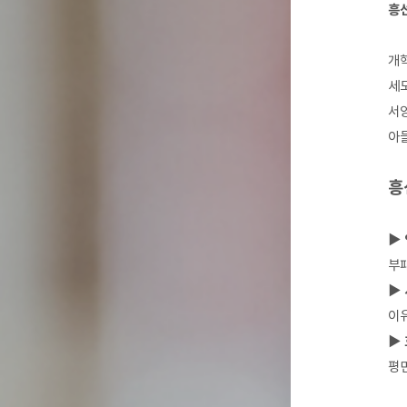
흥선
개혁
세
서양
아들
흥
▶ 
부패
▶ 
이유
▶
평