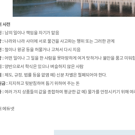
어 사전
 :
남의 일이나 책임을 자기가 맡음
 :
나라와 나라 사이에 서로 물건을 사고파는 행위 또는 그러한 관계
 :
절이나 왕궁 등을 허물거나 고쳐서 다시 지음
 :
어떤 일이나 그 일을 한 사람을 못마땅하게 여겨 탓하거나 불만을 품고 미워
 :
양반으로서 학식은 있으나 벼슬하지 않은 사람
 :
제도, 규정, 법률 등을 없앰 예) 신분 차별은 철폐되어야 한다.
금 :
지지하고 뒷받침하여 돕기 위하여 주는 돈
 :
여러 가지 상품들의 값을 종합하여 평균한 값 예) 물가를 안정시키기 위해 여
처:에듀넷