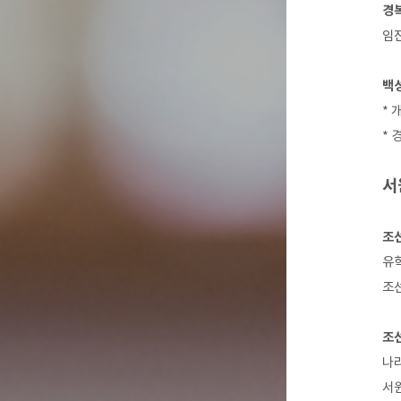
경
임진
백
* 
*
서
조
유학
조선
조
나라
서원