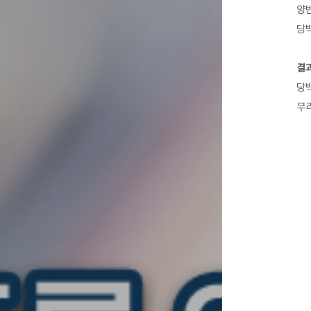
양
당
결
당백
무리