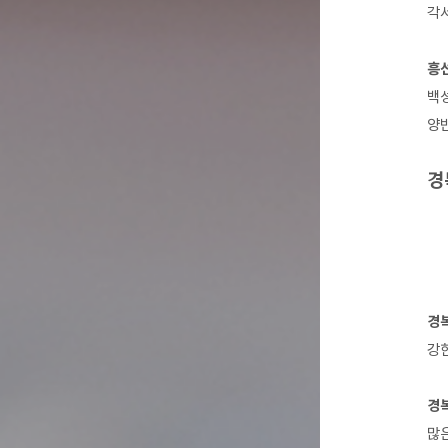
각서
흥선
백성
양반
경
경복
강한
경복
많