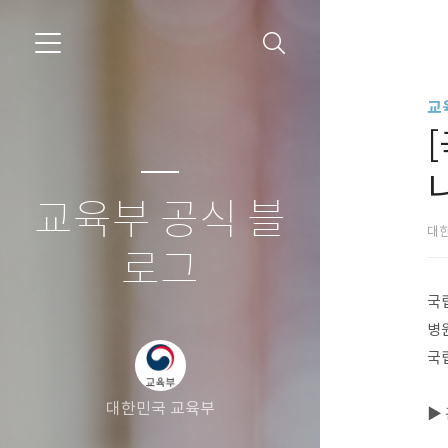
교
교육부 공식 블
대
로그
국
병
국
대한민국 교육부
▶️