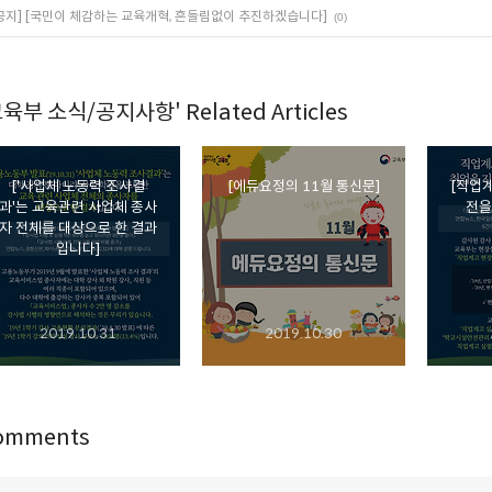
공지] [국민이 체감하는 교육개혁, 흔들림없이 추진하겠습니다]
(0)
교육부 소식/공지사항' Related Articles
['사업체 노동력 조사결
[에듀요정의 11월 통신문]
[직업
과'는 교육관련 사업체 종사
전을
자 전체를 대상으로 한 결과
입니다]
2019.10.31
2019.10.30
omments