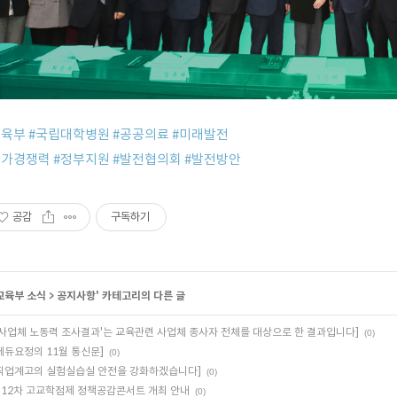
교육부
#
국립대학병원
#
공공의료
#
미래발전
국가경쟁력
#
정부지원
#
발전협의회
#
발전방안
공감
구독하기
교육부 소식
>
공지사항
' 카테고리의 다른 글
'사업체 노동력 조사결과'는 교육관련 사업체 종사자 전체를 대상으로 한 결과입니다]
(0)
에듀요정의 11월 통신문]
(0)
직업계고의 실험실습실 안전을 강화하겠습니다]
(0)
12차 고교학점제 정책공감콘서트 개최 안내
(0)