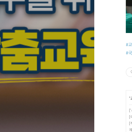
#
#
'
[
[
[
제