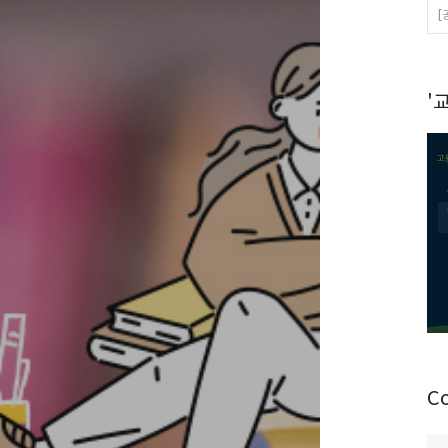
[
'
C