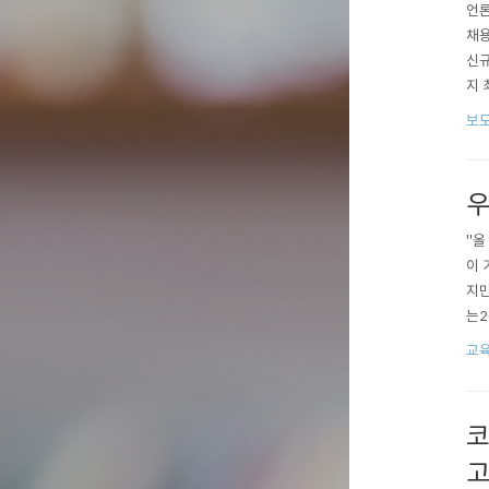
언론
채용 2
신규
지 
로 
보
기존
우
"올
이 
지만
는2
27
교
으시
대해
코
고