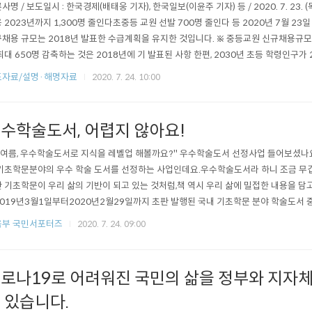
사명 / 보도일시 : 한국경제(배태웅 기자), 한국일보(이윤주 기자) 등 / 2020. 7. 23. (
023년까지 1,300명 줄인다초중등 교원 선발 700명 줄인다 등 2020년 7월 23일 발표한 에 제시된 중등교원
채용 규모는 2018년 발표한 수급계획을 유지한 것입니다. ※ 중등교원 신규채용규모를
최대 650명 감축하는 것은 2018년에 기 발표된 사항 한편, 2030년 초등 학령인구가
추계되어 학령인구 감소폭이 25%에 달함에 따라, 불가피하게 초등 신규채용 규모를 2
도자료/설명·해명자료
2020. 7. 24. 10:00
 계획에 대한 신뢰 보호 및 코로나 19 상황 등을 고..
수학술도서, 어렵지 않아요!
 여름, 우수학술도서로 지식을 레벨업 해볼까요?" 우수학술도서 선정사업 들어보셨
기초학문분야의 우수 학술 도서를 선정하는 사업인데요.우수학술도서라 하니 조금 무
 기초학문이 우리 삶의 기반이 되고 있는 것처럼,책 역시 우리 삶에 밀접한 내용을 담고
019년3월1일부터2020년2월29일까지 초판 발행된 국내 기초학문 분야 학술도서 중
1종이 우수학술도서로 선정되었어요.기초학문분야에 관심 있거나 올해 여름휴가 때 읽
육부 국민서포터즈
2020. 7. 24. 09:00
다면 우수학술도서를 주목해주세요. 기초학문 분야와 학술도서는 무엇일까요? 먼저
 설명해 드릴게요!기초학문 분야란 대한..
로나19로 어려워진 국민의 삶을 정부와 지자체
 있습니다.