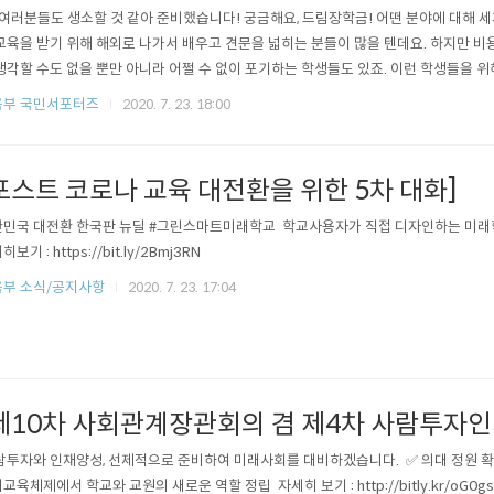
 여러분들도 생소할 것 같아 준비했습니다! 궁금해요, 드림장학금! 어떤 분야에 대해 
교육을 받기 위해 해외로 나가서 배우고 견문을 넓히는 분들이 많을 텐데요. 하지만 비
생각할 수도 없을 뿐만 아니라 어쩔 수 없이 포기하는 학생들도 있죠. 이런 학생들을
 대학생들인 고등학생들에게 주는 우수고등학생 해외유학 장학금 사업을 진행하고 있
육부 국민서포터즈
2020. 7. 23. 18:00
 대한 의지와 열정이 있는 저소득층 성적 우수고등학생에게 해외유학 기회를 제공하여
목적으로 하는 장학금입니다. ..
포스트 코로나 교육 대전환을 위한 5차 대화]
민국 대전환 한국판 뉴딜 #그린스마트미래학교 ​ 학교사용자가 직접 디자인하는 미래학
보기 : https://bit.ly/2Bmj3RN
부 소식/공지사항
2020. 7. 23. 17:04
제10차 사회관계장관회의 겸 제4차 사람투자
사람투자와 인재양성, 선제적으로 준비하여 미래사회를 대비하겠습니다. ​ ✅ 의대 정원 확
교육체제에서 학교와 교원의 새로운 역할 정립 ​ 자세히 보기 : http://bitly.kr/oG0