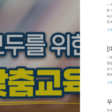
✅ 
층 
m/
업 
교육
[
✅초
였습
삼고
육부
교육
우
우수