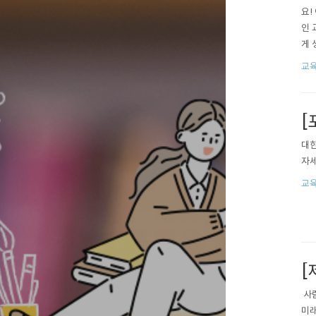
요!
인 
게 
예비
교
업에
을 
[
대한
자세히
교육
[
​ 
미래