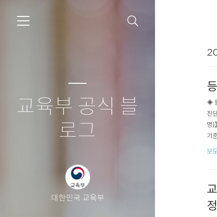
20
등
교육부 공식 블
◈ 
진단
로그
명)
기준
수업
보
사유별
교
대한민국 교육부
정