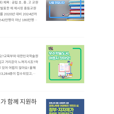
목) 제목 : 공립 초․중․고 교원
 2020년 대비 2024년까
 242만명이 아닌 180만명으
018년 계획보다 감축하되,
나요?교육부와 대한민국학술원
겁고 거리감이 느껴지시죠?하
 있어 어렵지 않아요! 올해
3,284종이 접수되었고,그중
을 책을 고민하시는 분이 있
 기초학문 분야와 학술도서에
가 함께 지원하