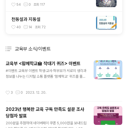
54
0
조회
117
천동설과 지동설
40
14
조회
72
교육부 소식/이벤트
분류 전체보기
주요 글 목록
교육부 <함께학교🏫 작대기 퀴즈> 이벤트
글 내용
#이벤트 교육부 이벤트 학생·교사·학부모가 서로의 생각과
정보를 나누는 디지털 소통 플랫폼 ‘함께학교’ 퀴즈를 풀어
주세요! 💡힌트보기 : http://www.togetherschool.g
o.kr ✅ 이벤트 기간 : 2023. 12. 20.(수) ~ 12. 26.(화)
작성시간
3
0
2023. 12. 20.
✅ 당첨자 발표 : 2023. 12. 29.(금) ✅ 이벤트 경품 네이
버페이 포인트쿠폰 1만 원 권 (30명) 📌 정답 입력하기 : h
ttps://forms.gle/HdGYySaJoJixyBYp8 ※ 모바일쿠
2023년 행복한 교육 구독 만족도 설문 조사
폰으로 발송된 경품은 유효기간 이내만 사용 가능합니다.
당첨자 발표
(연장 불가) #이벤트 #함께학교 #작대기퀴즈 #디지털소
글 내용
통플랫폼 #교육부
200분을 추첨하여 네이버페이 쿠폰 5,000원을 보내드립