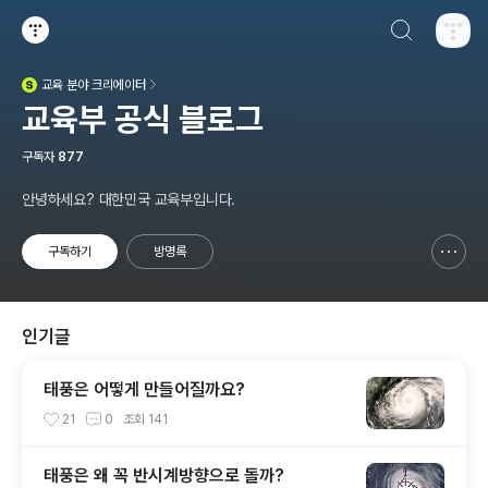
검색하기
티스토리
교육
분야 크리에이터
(새창열림)
교육부 공식 블로그
구독자
877
안녕하세요? 대한민국 교육부입니다.
구독하기
방명록
신고하기 레이어
열기
인기글
태풍은 어떻게 만들어질까요?
21
0
조회
141
태풍은 왜 꼭 반시계방향으로 돌까?