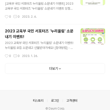
식 페이스북 페이지 발표 ▶ 경품 : 모바일 편의점 상품권 5
[교육부 국민 서포터즈 누리울림 소문내기 이벤트] 2023
천 원권(30명) ▶ 자세히 보기 : https://bit.ly/3TAbjPY
교육부 국민 서포터즈 '누리울림' 소문내기 이벤트 당첨자
#교육부 #목표다짐 #이벤트
를 발표합니다! 이벤트에 참여해주신 모든 분들에게 감사
작성시간
0
0
2023. 2. 6.
드리며, 해당 이벤트는 교육부 이벤트이며, 당첨자는 교육
부 블로그에서 확인하세요. ▶ 자세히 보기 : https://bit.l
y/40Jlhll
2023 교육부 국민 서포터즈 '누리울림' 소문
내기 이벤트!
글 내용
2023 교육부 국민 서포터즈 '누리울림' 소문내기 이벤트!
누리울림 모집 소문내고 선물받아가세요! [참여방법] - 교
육부 블로그 이웃추가하기 - 모집 게시물 스크랩 및 공유하
작성시간
0
0
2023. 1. 26.
기 - 댓글로 소문낸 url남기기 ※ 해당 이벤트는 교육부 공
식 블로그에서만 참여 가능합니다. ▶ 이벤트 기간 : 202
3. 1. 26.(목) ~ 1. 31.(화) ▶ 당첨자 발표 : 2.6.(월) 교육부
더보기
블로그 발표 ▶ 경품 : 스타벅스 카페 아메리카노 Tall 기프
티콘(20명) ▶ 자세히 보기 : https://bit.ly/3j4IvkD
의안내
티스토리
로그인
고객센터
© Daum Corp.