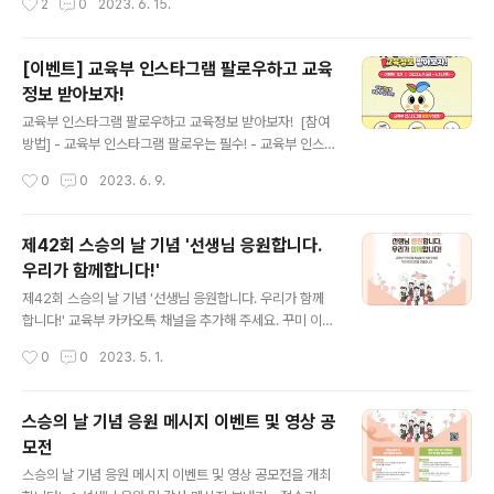
2
0
2023. 6. 15.
을 댓글로 남겨주시면 추첨을 통해 선물을 드립니다! ✔ 영
상 바로가기 링크 - Ep.2-1 : https://youtu.be/Et6b8p
tI7aQ - Ep.2-2 : https://youtu.be/m4SusfyJAkg
[이벤트] 교육부 인스타그램 팔로우하고 교육
✔ 이벤트 참여 방법 1. 필통톡 2회 영상에 시청소감 댓글
정보 받아보자!
남기기 2. 설문폼에 참여 정보 작성하기 👉 https://nave
글 내용
r.me/5Bvynphk 3. 교육TV 구독&영상 좋아요 필수! ✔
교육부 인스타그램 팔로우하고 교육정보 받아보자! ​​ [참여
이벤트 경품(추첨) - Ep.2-1 : 문화상품권 5,000원 권(2
방법] - 교육부 인스타그램 팔로우는 필수! - 교육부 인스
0명) - Ep.2-2 : 문화상품권 5,000원 권(30명)..
타그램에서 만나보고 싶은 정보 댓글 남기고 - 내 피드에서
작성시간
0
0
2023. 6. 9.
교육정보 만나보기! ※ 해당 이벤트는 교육부 공식 인스타
그램에서만 참여 가능합니다. ​ ▶ 이벤트 기간 : 2023. 6.
9.(금) ~ 6. 15.(목) ▶ 당첨자 발표 : 6.20.(화) 교육부 공
제42회 스승의 날 기념 '선생님 응원합니다.
식 인스타그램 발표 ▶ 경품 : 치킨 기프티콘 (30명) ​ ▶ 자
우리가 함께합니다!'
세히 보기 : https://bit.ly/3ChY5PW ​ #교육부 #인스타
글 내용
그램 #팔로우 #이벤트 #교육정보
제42회 스승의 날 기념 '선생님 응원합니다. 우리가 함께
합니다!' 교육부 카카오톡 채널을 추가해 주세요. 꾸미 이모
티콘을 선물합니다! 스승의 날을 맞이하여 교육부 캐릭터
작성시간
0
0
2023. 5. 1.
'꾸미'의 귀여운 이모티콘으로 사제 간에 정을 나누세요. 서
로의 마음을 따뜻하게 전할 수 있습니다. ✔ 이벤트 일시 :
2023. 5. 3.(수) 14:00~ ✔ 참여 방법 : 교육부 카카오톡
스승의 날 기념 응원 메시지 이벤트 및 영상 공
채널 추가(선착순 25,000명) #교육부 #제42회 #스승의
모전
날 #꾸미 #이모티콘 #카카오톡
글 내용
스승의 날 기념 응원 메시지 이벤트 및 영상 공모전을 개최