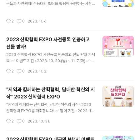
구들과 사진찍자! 수능대박 필터를 활용해 응원하는 사진
또는 영상을 인스타그램 스토리에 올려주세요! 3개 학교를
선정해 포토부스를 보내드려요!🎁 ​ ✅ 참여 방법 1. 교육부
작성시간
2
0
2023. 11. 6.
인스타그램 팔로우하고 효과 탭을 눌러 필터를 저장하여
응원 사진 혹은 영상 찍기 *영상은 응원 메시지, 노래, 춤
등 다양하게 참여 가능! 2. 응원하는 사진 혹은 영상을 나의
2023 산학협력 EXPO 사전등록 인증하고
인스타그램 스토리에 업로드! *피드에 올리면 선정 확률 U
선물 받자!
P! 3. 필수 해시태그와 함께 교육부 인스타그램(@moe_k
글 내용
orea_) 언급하면 참여 완료! 필수 해시태그 : #교육부 #수
2023 산학협력 EXPO 사전등록 인증하고 선물 받아 가세
능응원챌린지 #(학교명) ※ 해당 이벤트는 교육부 공식 인
요! ✅ 이벤트 기간 : 2023. 10. 30.(월) ~ 11. 7.(화) ✅ 참
스타그램에서만 참여 가능합니다. 참여하기 : https://bi..
여 방법 1. EXPO 홈페이지에서 사전 등록하기 (행사소개
작성시간
2
0
2023. 11. 2.
탭 ▶ 사전등록 신청) https://www.uicexpo.org 2. 20
23 산학협력 EXPO 인스타그램 계정(@uicexpo.org_2
023)에 DM으로 사전등록 정보 보내기(이름, 핸드폰 뒷자
"지역과 함께하는 산학협력, 담대한 혁신의 시
리) 3. 이벤트 게시물에 참여 완료 댓글 남기면 완료! ✅ 경
작" 2023 산학협력 EXPO
품 - 스타벅스 아이스 카페 아메리카노 T 2잔 : 100명 -
글 내용
스타벅스 e 카드 2만 원 교환권 : 30명 #팔로우 하고 #좋
"지역과 함께하는 산학협력, 담대한 혁신의 시작" 2023
아요 누르면 당첨 확률이 올라갑니다! #교육부 #2023년
산학협력 EXPO를 개최합니다! ​ ✅ 참여 기간 : 2023. 11.
#산학협력 #EXPO #사전등록 #이벤트
8.(수) ~ 11. 10.(금) ✅ 행사 장소 : 대전 컨벤션센터 제2전
작성시간
2
0
2023. 10. 31.
시장 ✅ 홈페이지 : https://uicexpo.org ​ 모두가 참여해
즐길 수 있는 미래지향적이고 유익한 산학협력 현장으로
여러분들을 초대합니다! ​ #교육부 #산학협력 #EXPO #미
2023 산학협력 EXPO 대국민 N행시 이벤트