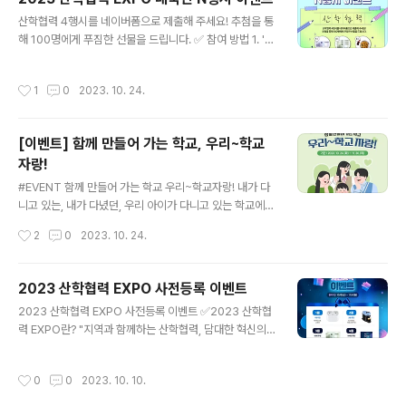
래인재 #지역혁신 "지역과 함께하는 산학협력, 담대한 혁
글 내용
산학협력 4행시를 네이버폼으로 제출해 주세요! 추첨을 통
신의 시작" 2023 산학협력 EXPO 2023 산학협력 EXP
해 100명에게 푸짐한 선물을 드립니다. ✅ 참여 방법 1. '2
O! 어떤 행사인가요? 참여 기간 : 2023년 11월 8일(수) ~
023 산학협력 EXPO' 홈페이지 접속(https://www.uice
11월 10일(금) 행사 장소 : 대전 컨벤션센터 제2전시장 홈
xpo.org) 2023 산학협력 EXPO 지역과 함께하는 산학
페이지 : https://uicexpo.org 주요 내용 : 지역 및..
작성시간
1
0
2023. 10. 24.
협력, 담대한 혁신의 시작 uicexpo.org 2. 이벤트 카테고
리 > EXPO 이벤트 > N행시 이벤트 글 클릭 3. 첨부된 네
이버폼으로 4행시 제출하면 끝 ✅ 이벤트 기간 : 2023. 1
[이벤트] 함께 만들어 가는 학교, 우리~학교
0. 20.(금) ~ 11. 1.(수) ✅ 당첨자 발표 : 2023. 11. 3.(금)
자랑!
*당첨자는 당첨자에 한해 DM으로 개별 안내 ✅ 당첨 선물
글 내용
1등 : 신세계 5만 원 상품권(20명) 2등 : 신세계 3만 원 상
#EVENT 함께 만들어 가는 학교 우리~학교자랑! 내가 다
품권(40명) 3등 : BHC 뿌링클 세트(40명) ..
니고 있는, 내가 다녔던, 우리 아이가 다니고 있는 학교에서
선생님, 학생, 친구들과 함께한 이야기를 들려주세요! ✔ 공
작성시간
2
0
2023. 10. 24.
통사항 1. 교육부 인스타그램 팔로우 2. 참가자 인스타그램
에 이야기가 담긴 창작 게시물 게시하기 3. @moe_kore
a_ #함께학교 태그하기 ※ 해당 이벤트는 교육부 공식 인스
2023 산학협력 EXPO 사전등록 이벤트
타그램에서만 참여 가능합니다. 🎈 이벤트 경품 참가상 (1
글 내용
2023 산학협력 EXPO 사전등록 이벤트 ✅2023 산학협
0명) : 커피+디저트 이용권 우수상 (4명) : 에어팟 프로2
력 EXPO란? "지역과 함께하는 산학협력, 담대한 혁신의
혹은 단체 간식(치킨+콜라 10세트) *우수상은 에어팟 프
시작"이라는 주제로, 학계와 산업계가 함께 산학협력 성과
로2와 단체 간식 중 선택 가능 ※ 모바일쿠폰으로 발송된
전시, 포럼, 세미나, 취·창업 연계 프로그램 등을 제공하는
경품은 유효기간 이내만 사용 가능합니다.(연장 불가) ※ 이
작성시간
0
0
2023. 10. 10.
행사입니다. 사전등록 후 현장 방문 인증하면 추첨을 통해
벤트는 본인이 창작한 게시물에 한하여 참여 가능하며, 저
선물을 드리니 많은 관심과 참여 부탁드립니다! ✅ 참여기
작권..