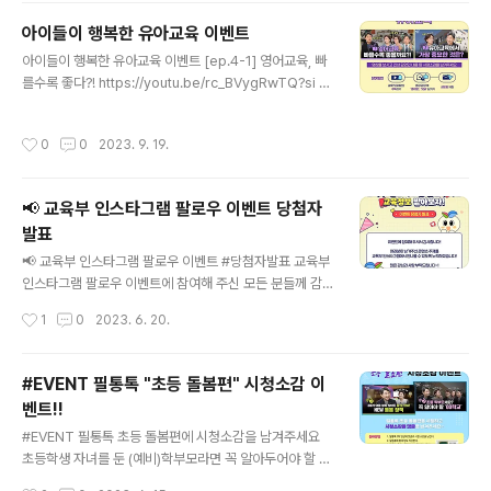
간 : 2023.10.6.(금) ~ 11.6.(월) ✅ 당첨자 발표 : 11월 17
아이들이 행복한 유아교육 이벤트
일(금) 공식 홈페이지 ▶ 공식 홈페이지 : https://www.ui
글 내용
cexpo.org #교육부 #2023년 #산학협력 #엑스포 #E
아이들이 행복한 유아교육 이벤트 [ep.4-1] 영어교육, 빠
XPO #사전등록 #이벤트 2023 산학협력 EXPO 사전등
를수록 좋다?! https://youtu.be/rc_BVygRwTQ?si [e
록 이벤트 참여기간 10/6(금) ~ 11/6(월) 이벤트 경품 1등
p.4-2] 유아교육에서 가장 중요한 것은? https://youtu.
: 에어팟 프로 2세..
be/mOmLGLTgy4s 영상을 보시고 인상 깊었던 내용
작성시간
0
0
2023. 9. 19.
등 시청소감을 남겨주세요. ✅ 참여방법 1. 교육TV[유튜
브] 구독하기 2. 영상 감상 후 '좋아요', '댓글' 남기기 3. 설
문폼 제출 ▶ 설문폼 링크 : https://naver.me/xSNruR
📢 교육부 인스타그램 팔로우 이벤트 당첨자
OF ✅ 이벤트 기간 : 9월 18일(월) ~ 24일(일) ✅ 당첨자
발표
발표 : 9월 26일(화) 교육TV[유튜브] 커뮤니티 ✅ 경품 :
글 내용
치킨 모바일 상품권 (10명) / 커피 기프티콘 (50명) #교육
📢 교육부 인스타그램 팔로우 이벤트 #당첨자발표 교육부
부 #필통톡 #이벤트 #유아교육 #유아영어교육
인스타그램 팔로우 이벤트에 참여해 주신 모든 분들께 감
사드리며 30명의 당첨자를 발표합니다.🎉 ​ 여러분이 남겨
작성시간
1
0
2023. 6. 20.
주신 콘텐츠 주제를 교육부 인스타그램에서 만나볼 수 있
도록 노력하겠습니다. 앞으로도 많은 관심과 사랑 부탁드
립니다! ​ 📌 당첨자 확인하기 : https://bit.ly/3NEazYP ​
#EVENT 필통톡 "초등 돌봄편" 시청소감 이
#교육부 #인스타그램 #팔로우 #이벤트 #교육정보 ​
벤트!!
글 내용
#EVENT 필통톡 초등 돌봄편에 시청소감을 남겨주세요
초등학생 자녀를 둔 (예비)학부모라면 꼭 알아두어야 할 돌
봄정책이 있다?! 필통톡 영상을 통해 확인하시고, 시청소감
작성시간