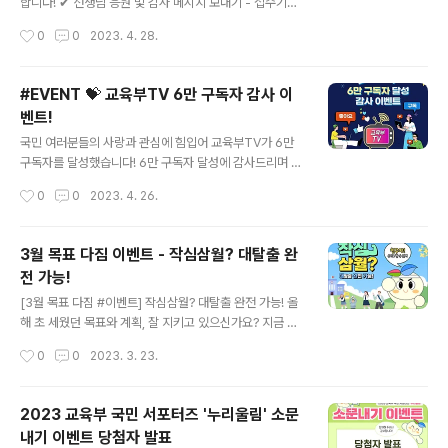
합니다! ✔ 선생님 응원 및 감사 메시지 보내기 - 접수기간 :
2023.5.1.(월) ~ 5.15.(월) ✔ 자랑스러운 우리 선생님 &
작성시간
0
0
2023. 4. 28.
우리 반 응원 영상 공모전 - 접수기간 : 2023.5.1.(월) ~ 5.
12.(금) ✔ 바로가기 : http://www.thanksteachersda
y.co.kr/ #교육부 #스승의날 #응원메시지 #이벤트 #영
#EVENT 💝 교육부TV 6만 구독자 감사 이
상공모전 선생님 응원 및 감사 메시지 보내기 이벤트 주제
벤트!
"선생님 응원합니다, 우리가 함께합니다!"를 주제로 한 감
글 내용
사 메시지를 적어주세요. 접수방법 - 공모전 홈페이지 내
국민 여러분들의 사랑과 관심에 힘입어 교육부TV가 6만
'감사 카드' 선택 후 메시지를 적어주세요. - 선생님의 학교
구독자를 달성했습니다! 6만 구독자 달성에 감사드리며 받
명, 성함, 전화번호와 본인의 정보를 꼭 작성해주세요. ※ 홈
은 애정을 돌려드리기 위해 이벤트를 진행합니다! 교육브T
작성시간
0
0
2023. 4. 26.
페이지 주소 ..
V 구독자 6만 달성 감사 이벤트 영상에 축하하는 댓글을
작성해주세요! 참여링크: https://youtu.be/GhNwCAd
M4ao 추첨을 통해 푸짐한 선물을 드립니다~! ✔ 이벤트
3월 목표 다짐 이벤트 - 작심삼월? 대탈출 완
참여 방법 1. 교육부TV 구독은 필수! 2. 영상 댓글에 교육
전 가능!
부TV 6만 구독자 달성 축하 댓글 남기기 3. 설문폼에 참여
글 내용
정보 작성! [링크] https://naver.me/FcgfFdLa ✔ 이벤
[3월 목표 다짐 #이벤트] 작심삼월? 대탈출 완전 가능! 올
트 경품(추첨) - 도서상품권 3만원(10명) - 제6볶음 도시
해 초 세웠던 목표와 계획, 잘 지키고 있으신가요? 지금 댓
락(30명) - 6개장 컵라면 6개입(50명) ✔ 이벤트 기간 -
글로 올해 이루고 싶은 것들을 남겨주세요! 꾸미가 응원의
작성시간
0
0
2023. 3. 23.
2023년 4월 26일(수) ~ ..
선물을 드립니다. [참여방법] - 교육부 페이스북 페이지 팔
로우는 필수! - 이벤트 게시글 좋아요 누르고 - 목표 다짐
댓글 남기면 끝! ※ 해당 이벤트는 교육부 공식 페이스북 페
2023 교육부 국민 서포터즈 '누리울림' 소문
이지에서만 참여 가능합니다. ▶ 이벤트 기간 : 2023. 3.
내기 이벤트 당첨자 발표
23.(목) ~ 3. 29.(수) ▶ 당첨자 발표 : 3.31.(금) 교육부 공
글 내용