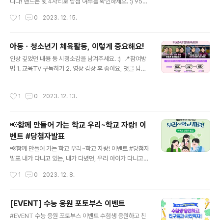
니다! 핸드폰 뒷 4자리로 당첨 여부를 확인하세요. :) 953
8 8170 6864 1177 9773 1553 9934 0011 3344
작성시간
1
0
2023. 12. 15.
5553 5648 1974 6669 4630 0110 6272 9423 0
478 9572 8769 8007 9959 4825 8687 2314 2
685 4563 4241 0092 1968 7329 8988 1681 97
아동ㆍ청소년기 체육활동, 이렇게 중요해요!
77 8513 9452 4438 2484 5810 8239 3752 062
글 내용
인상 깊었던 내용 등 시청소감을 남겨주세요. :) ​ 📍참여방
2 3511 2873 0000 9276 2680 4649 6412 9479
법 1. 교육TV 구독하기 2. 영상 감상 후 좋아요, 댓글 남기
5952 0036 7278 3355 4751 8920 7195 1435 7
기 👉Ep.6-1 : https://youtu.be/KgtFsyF4Nkc 👉E
111 8733 2705 7912 7130 0787 4922 0554 99
p.6-2 : https://youtu.be/kwpD3ImckyI 3. 설문폼 제
91..
작성시간
1
0
2023. 12. 13.
출👉https://forms.gle/WHbQPtRFsYTfijLs8 ​ 📅이
벤트 기간 12월 12일(화) ~ 12월 18일(월) ​ 📌당첨자 발
표 12월 20일(수) 교육TV(유튜브) 커뮤니티 ​ 🎁경품 도서
📢함께 만들어 가는 학교 우리~학교 자랑! 이
문화상품권 1만원권(20명) / 커피 기프티콘 (30명) ​ #교
벤트 #당첨자발표
육부 #교육TV #이벤트 #필통톡
글 내용
📢함께 만들어 가는 학교 우리~학교 자랑! 이벤트 #당첨자
발표 내가 다니고 있는, 내가 다녔던, 우리 아이가 다니고
있는 학교에서 선생님, 학생, 친구들과 함께한 이야기를 들
작성시간
1
0
2023. 12. 8.
려 주셔서 감사합니다! 🎊우수상(4명) 에어팟 프로2 혹은
단체 간식(치킨+콜라 10세트) 🎉참여상 (10명) 커피+디
저트 이용권 당첨자 발표 보러가기 👉 https://bit.ly/3Td
[EVENT] 수능 응원 포토부스 이벤트
Wrsc #교육부 #우리학교자랑 #함께학교 #당첨자발표
글 내용
#EVENT 수능 응원 포토부스 이벤트 수험생 응원하고 친