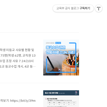
교육부 공식 블로그
구독하기
 ◈ 학생 미등교 사유별 현황 및
 75명(학생 62명, 교직원 13
수업 조정 사유 7.24.(10시
(1교 등교수업 개시, 4교 등교
 및 진단검사 현황 학생 미등교
: https://bit.ly/39m