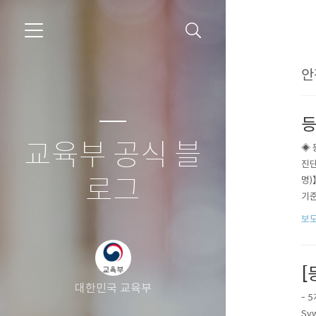
안
등
교육부 공식 블
◈ 
진단
로그
명)
기준
수업
보
사유별
[
대한민국 교육부
- 
Sv