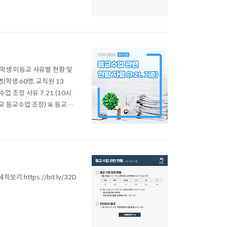
 ◈ 학생 미등교 사유별 현황 및
명(학생 60명, 교직원 13
수업 조정 사유 7.21.(10시
(1교 등교수업 조정) ※ 등교수
20. 16시 기준) * 진단검
기:https://bit.ly/32D