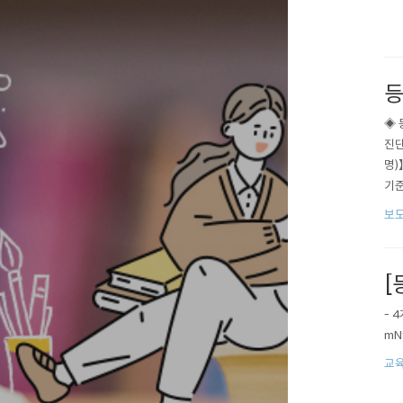
등
◈ 
진단
명)
기준
업일
보
사 
[
- 
mN
교육