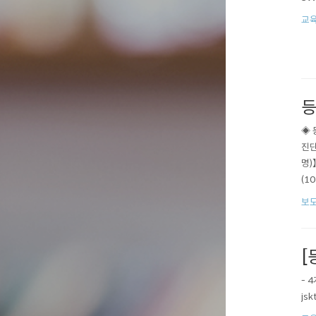
교육
등
◈ 
진단
명)
(1
※ 
보
6시
[
- 
js