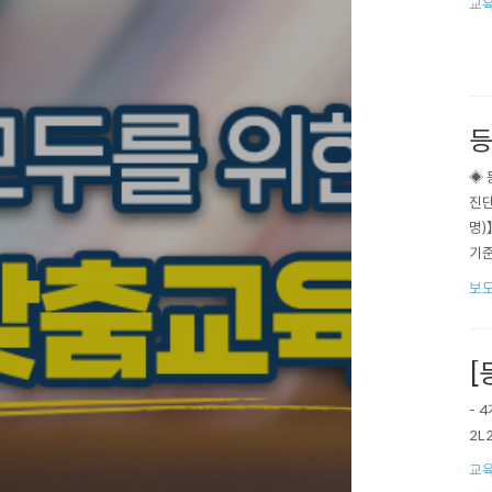
교육
등
◈ 
진단
명)
기준
학생
보
기준)
[
- 
2L
교육