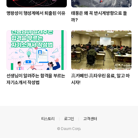
명왕성이 행성계에서 퇴출된 이유
태풍은 왜 꼭 반시계방향으로 돌
까?
선생님이 알려주는 합격을 부르는
高카페인·高타우린 음료, 알고 마
자기소개서 작성법
시자!
의안내
티스토리
로그인
고객센터
© Daum Corp.