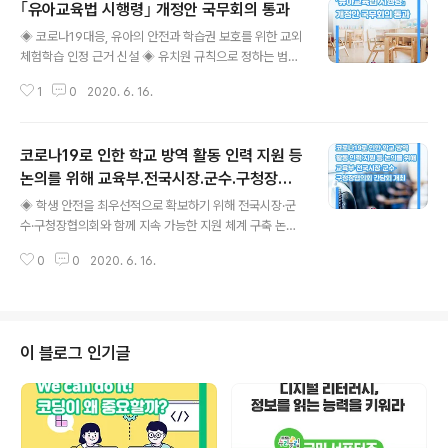
｢유아교육법 시행령｣ 개정안 국무회의 통과
글 내용
◈ 코로나19대응, 유아의 안전과 학습권 보호를 위한 교외
체험학습 인정 근거 신설 ◈ 유치원 규칙으로 정하는 범위
에서 수업으로 인정하여 학사운영의 자율성 확대 교육부
1
0
2020. 6. 16.
(부총리 겸 교육부장관 유은혜)는 6월 16일(화) 국무회의
에서 ｢유아교육법 시행령｣ 개정안이 심의·의결되었다고
밝혔다. 이번 시행령 개정은 코로나19 감염 위험으로부터
코로나19로 인한 학교 방역 활동 인력 지원 등
유아의 안전과 학습권을 보호하기 위해 유치원도 초중고*
와 같이 교외체험학습을 수업으로 인정할 수 있는 근거를
논의를 위해 교육부․전국시장․군수․구청장협
글 내용
신설한 것이다. * ｢초중등교육법 시행령｣ 제48조(수업운
의회 간담회 개최
◈ 학생 안전을 최우선적으로 확보하기 위해 전국시장·군
영방법 등) ⑤학교의 장은 교육상 필요한 경우 보호자의 동
수·구청장협의회와 함께 지속 가능한 지원 체계 구축 논의
의를 얻어 교외체험학습을 허가할 수 있다. 이 경우 학교의
◈ 교육부·시도기초자치단체와 협업하여 학교 현장에 필요
장은 교외체험학습을 학칙이 정하는 범위안에서 수업으로
0
0
2020. 6. 16.
한 방역 및 생활지도 등에 관한 지원 강화 유은혜 부총리 겸
인정할 수 있다. 시행령 개정안의 주요 내..
교육부장관은 6월 16일(화) 수원시청에서 전국시장·군수·
구청장협의회와 공동으로 간담회를 개최하고 등교수업 이
후 학교 방역을 지원하기 위한 협력방안을 논의한다. 이번
간담회에는 서울, 인천, 충남, 전남 등에서 4개 기초지자체
이 블로그 인기글
(영등포구, 계양구, 담양군, 논산시), 경기도에서 6개 기초
지자체(수원, 고양, 용인, 성남, 화성, 부천)의 시장, 군수, 구
청장 등이 참석한다. 코로나19의 상황에서도 학생들이 안
전하게 학습할 수 있도록 지속 가능한 지원체계를 구축하
여 등교수업을 하는 학교..