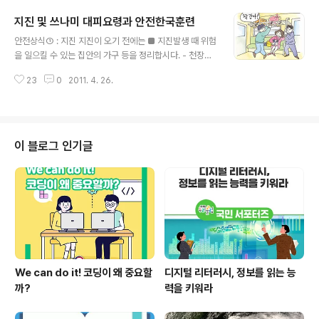
요. 제가 대학생이 되고 난 이후로 교사라는 직업에 대해 곰
지진 및 쓰나미 대피요령과 안전한국훈련
곰히 생각해볼 수 있었던 결정적인 계기는 '과학나눔봉사
글 내용
활동'이었는데요. 4박 5일동안 아이들과 함께 생활하면서
안전상식① : 지진 지진이 오기 전에는 ■ 지진발생 때 위험
학생이었을 때는 몰랐던 교사로서의 역할을 간접 체험할
을 일으킬 수 있는 집안의 가구 등을 정리합시다. - 천장이
수 있는 기회였습니다. 아래 사진은 아이들과 과학실험을
나 높은 곳의 떨어질 수 있는 물건을 치우고, 머리맡에는 깨
할 때 직접 도와주는 사진인데요. 과학실험을 할 때 위험한
23
0
2011. 4. 26.
지기 쉽거나 무거운 물품을 두지 맙시다. ■ 비상시를 대비
물질을 다루게 되면 선생님의 도움이 꼭 필요합니다. 하지
해 응급처치법을 알아둡시다. ■ 전열기, 가스기구 등을 단
만 그렇지 않을 경우, 예를 들어 아이들이..
단히 고정합시다. - 전기배선, 가스 등을 점검하고 불안전
한 부분을 수리합시다. - 가스·전기·수도를 차단하는 방법
을 미리 익혀둡시다. ■ 지진 후 가족을 다시 만날 수 있는
이 블로그 인기글
장소를 미리 결정해 두고 다른 지역에 사는 친지에게 본인
의 안전을 알릴 수 있도록 통신수단을 마련합시다. ■ 지진
이 발생하였을 때 모든 가족은 위험한 장소를 피하여 안전
한 장소로 대피합시다. - 집 주위에 대피할 수 있는 공터, 학
교, 공원 등도..
We can do it! 코딩이 왜 중요할
디지털 리터러시, 정보를 읽는 능
까?
력을 키워라